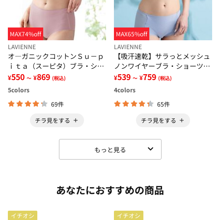
MAX74%off
MAX65%off
LAVIENNE
LAVIENNE
オ―ガニックコットンＳｕ－ｐ
【吸汗速乾】サラっとメッシュ
ｉｔａ（スーピタ）ブラ・ショ
ノンワイヤーブラ・ショーツ
ーツ（別売）
550
869
（別売）
539
759
¥
¥
¥
¥
～
(税込)
～
(税込)
5
colors
4
colors
69件
65件
チラ見をする
チラ見をする
もっと見る
あなたにおすすめの商品
イチオシ
イチオシ