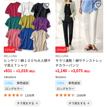
15%off
15%off
BELLUNA
BELLUNA
ヒンヤリ！綿１００％大人顔サ
サラリ速乾！綿サテンストレッ
マ見えＴシャツ
チカラーパンツ
831
1,018
2,140
3,075
¥
¥
¥
¥
～
(税込)
～
(税込)
14
colors
9
colors
COOL
新色追加
COOL
新色追加
ロングセラー
ロングセラー
1206件
1096件
チラ見をする
チラ見をする