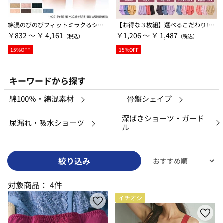
綿混のびのびフィットミラクるショーツ
【お得な３枚組】選べるこだわり!綿混ショーツ
￥832 ～ ￥ 4,161
￥1,206 ～ ￥ 1,487
15%OFF
15%OFF
キーワードから探す
綿100％・綿混素材
骨盤シェイプ
深ばきショーツ・ガード
尿漏れ・吸水ショーツ
ル
絞り込み
対象商品：
4件
イチオシ