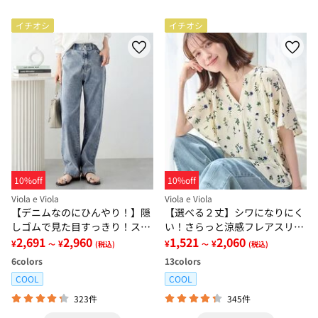
イチオシ
イチオシ
10%off
10%off
Viola e Viola
Viola e Viola
【デニムなのにひんやり！】隠
【選べる２丈】シワになりにく
しゴムで見た目すっきり！スト
い！さらっと涼感フレアスリー
レッチ楽ちんデニム
2,691
2,960
ブブラウス
1,521
2,060
¥
¥
¥
¥
～
(税込)
～
(税込)
6
colors
13
colors
COOL
COOL
323件
345件