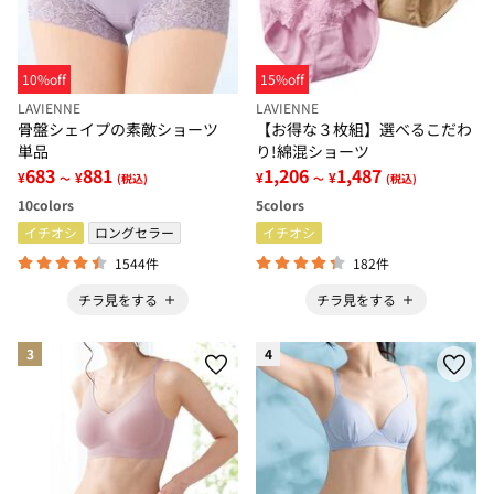
10%off
15%off
LAVIENNE
LAVIENNE
骨盤シェイプの素敵ショーツ
【お得な３枚組】選べるこだわ
単品
り!綿混ショーツ
683
881
1,206
1,487
¥
¥
¥
¥
～
(税込)
～
(税込)
10
colors
5
colors
イチオシ
ロングセラー
イチオシ
1544件
182件
チラ見をする
チラ見をする
3
4