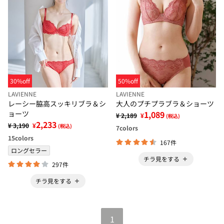
30%off
50%off
LAVIENNE
LAVIENNE
レーシー脇高スッキリブラ＆シ
大人のプチプラブラ＆ショーツ
ョーツ
1,089
¥ 2,189
¥
(税込)
2,233
¥ 3,190
¥
(税込)
7
colors
15
colors
167件
ロングセラー
チラ見をする
297件
チラ見をする
1