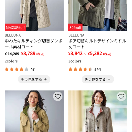
MAX38%off
30%off
BELLUNA
BELLUNA
中わたキルティング切替ダンボ
ボア切替キルトデザインミドル
ール素材コート
丈コート
8,789
3,842
5,382
¥ 14,289
¥
¥
¥
(税込)
～
(税込)
2
colors
3
colors
9件
42件
チラ見をする
チラ見をする