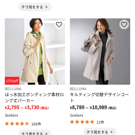
チラ見をする
15%off
BELLUNA
BELLUNA
はっ水加工ボンディング素材ロ
キルティング切替デザインコー
ング丈パーカー
ト
2,795
3,730
8,789
10,989
¥
¥
¥
¥
～
(税込)
～
(税込)
3
colors
1
colors
12件
160件
チラ見をする
チラ見をする