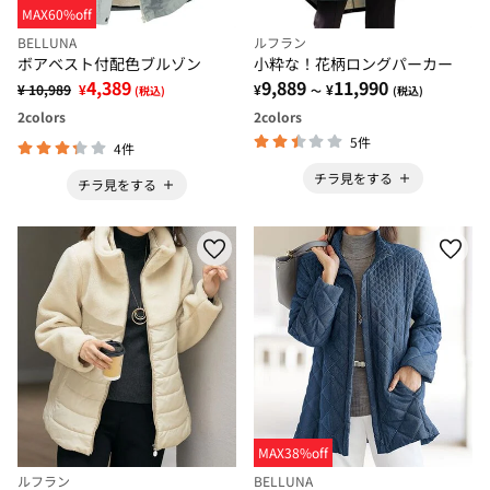
MAX60%off
BELLUNA
ルフラン
ボアベスト付配色ブルゾン
小粋な！花柄ロングパーカー
4,389
9,889
11,990
¥ 10,989
¥
¥
¥
(税込)
～
(税込)
2
colors
2
colors
5件
4件
チラ見をする
チラ見をする
MAX38%off
ルフラン
BELLUNA