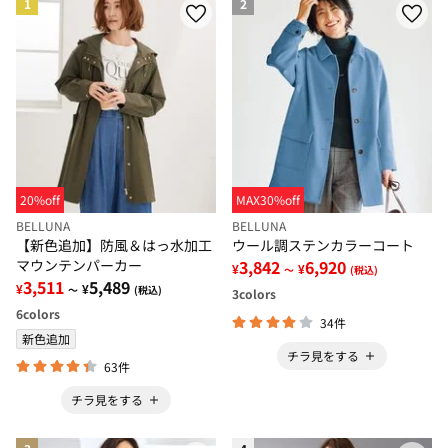
1
2
20%off
MAX30%off
BELLUNA
BELLUNA
【新色追加】防風＆はっ水加工
ウール調ステンカラーコート
マウンテンパーカー
3,842
6,920
¥
¥
～
(税込)
3,511
5,489
¥
¥
～
(税込)
3
colors
6
colors
34件
新色追加
チラ見をする
63件
チラ見をする