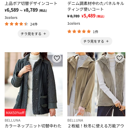
上品ボア切替デザインコート
デニム調素材中わたパネルキル
6,589
8,789
ティング使いコート
¥
¥
～
(税込)
5,489
¥ 8,789
¥
(税込)
3
colors
1
colors
24件
1件
チラ見をする
チラ見をする
MAX50%off
BELLUNA
BELLUNA
カラーネップニット切替中わた
２枚組！秋冬に使える万能アウ