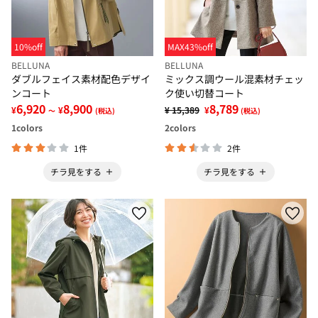
10%off
MAX43%off
BELLUNA
BELLUNA
ダブルフェイス素材配色デザイ
ミックス調ウール混素材チェッ
ンコート
ク使い切替コート
6,920
8,900
8,789
¥
¥
¥ 15,389
¥
～
(税込)
(税込)
1
colors
2
colors
1件
2件
チラ見をする
チラ見をする