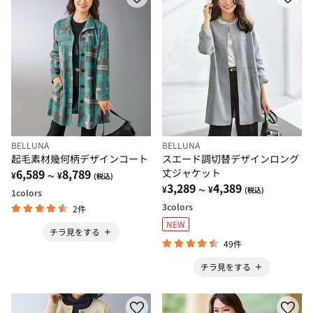
BELLUNA
BELLUNA
起毛素材幾何柄デザインコート
スエード調切替デザインロング
6,589
8,789
丈ジャケット
¥
¥
～
(税込)
3,289
4,389
¥
¥
～
(税込)
1
colors
3
colors
2件
NEW
チラ見をする
49件
チラ見をする