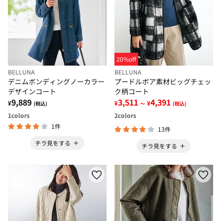
20%off
BELLUNA
BELLUNA
デニムボンディングノーカラー
プードルボア素材ビッグチェッ
デザインコート
ク柄コート
9,889
3,511
4,391
¥
¥
¥
(税込)
～
(税込)
1
colors
2
colors
1件
13件
チラ見をする
チラ見をする