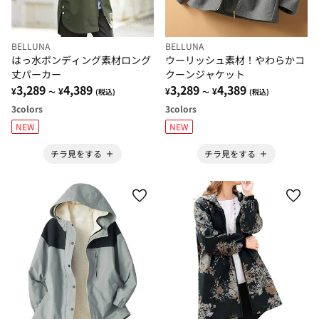
BELLUNA
BELLUNA
はっ水ボンディング素材ロング
ウーリッシュ素材！やわらかコ
丈パーカー
クーンジャケット
3,289
4,389
3,289
4,389
¥
¥
¥
¥
～
(税込)
～
(税込)
3
colors
3
colors
NEW
NEW
チラ見をする
チラ見をする