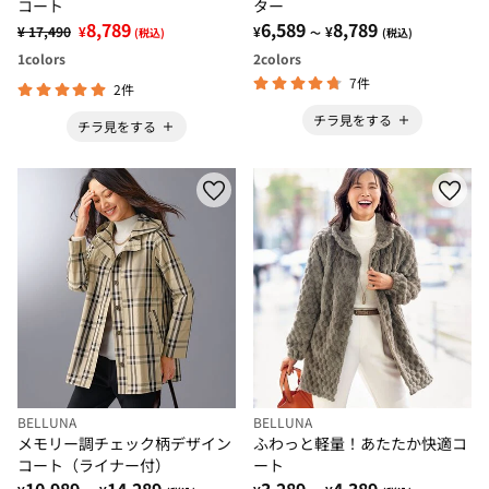
コート
ター
8,789
6,589
8,789
¥ 17,490
¥
¥
¥
(税込)
～
(税込)
1
colors
2
colors
7件
2件
チラ見をする
チラ見をする
BELLUNA
BELLUNA
メモリー調チェック柄デザイン
ふわっと軽量！あたたか快適コ
コート（ライナー付）
ート
10,989
14,289
3,289
4,389