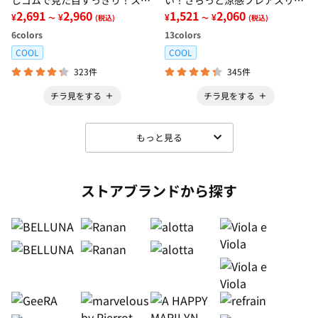
レッチ楽ちんデニム
2,691
2,960
ブブラウス
1,521
2,060
¥
¥
¥
¥
～
(税込)
～
(税込)
6
colors
13
colors
COOL
COOL
323件
345件
チラ見をする
チラ見をする
もっと見る
ストアブランドから探す