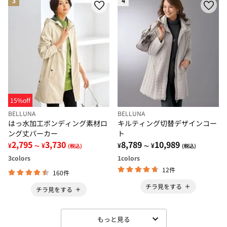
3
4
15%off
BELLUNA
BELLUNA
はっ水加工ボンディング素材ロ
キルティング切替デザインコー
ング丈パーカー
ト
2,795
3,730
8,789
10,989
¥
¥
¥
¥
～
(税込)
～
(税込)
3
colors
1
colors
12件
160件
チラ見をする
チラ見をする
もっと見る