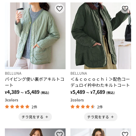
BELLUNA
BELLUNA
パイピング使い裏ボアキルトコ
＜＆ｃｏｃｏｃｈｉ＞配色コー
ート
デュロイ衿中わたキルトコート
4,389
5,489
5,489
7,689
¥
¥
¥
¥
～
(税込)
～
(税込)
3
colors
2
colors
2件
2件
チラ見をする
チラ見をする