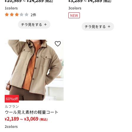
¥
¥
¥
¥
～
(税込)
～
(税込)
1
colors
3
colors
2件
NEW
チラ見をする
チラ見をする
60%off
ルフラン
ウール見え素材の軽量コート
2,189
3,069
¥
¥
～
(税込)
2
colors