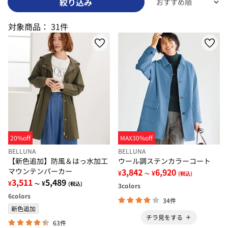
絞り込み
対象商品：
31件
20%off
MAX30%off
BELLUNA
BELLUNA
【新色追加】防風＆はっ水加工
ウール調ステンカラーコート
マウンテンパーカー
3,842
6,920
¥
¥
～
(税込)
3,511
5,489
¥
¥
～
(税込)
3
colors
6
colors
34件
新色追加
チラ見をする
63件