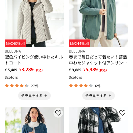
MAX40%off
MAX44%off
BELLUNA
BELLUNA
配色パイピング使い中わたキル
春まで毎日だって着たい！蓄熱
トコート
中わたジャケット付アンサンブ
3,289
ル
5,489
¥ 5,489
¥
¥ 9,889
¥
(税込)
(税込)
3
colors
3
colors
27件
6件
チラ見をする
チラ見をする