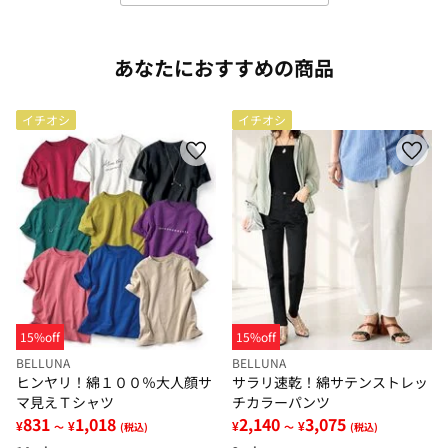
あなたにおすすめの商品
イチオシ
イチオシ
15%off
15%off
BELLUNA
BELLUNA
ヒンヤリ！綿１００％大人顔サ
サラリ速乾！綿サテンストレッ
マ見えＴシャツ
チカラーパンツ
831
1,018
2,140
3,075
¥
¥
¥
¥
～
(税込)
～
(税込)