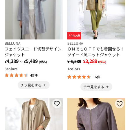
50%off
BELLUNA
BELLUNA
フェイクスエード切替デザイン
ＯＮでもＯＦＦでも着回せる！
ジャケット
ツイード風ニットジャケット
4,389
5,489
3,289
¥ 6,589
¥
¥
¥
～
(税込)
(税込)
3
colors
1
colors
49件
16件
チラ見をする
チラ見をする