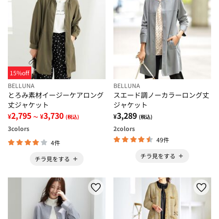
15%off
BELLUNA
BELLUNA
とろみ素材イージーケアロング
スエード調ノーカラーロング丈
丈ジャケット
ジャケット
2,795
3,730
3,289
¥
¥
¥
～
(税込)
(税込)
3
colors
2
colors
49件
4件
チラ見をする
チラ見をする