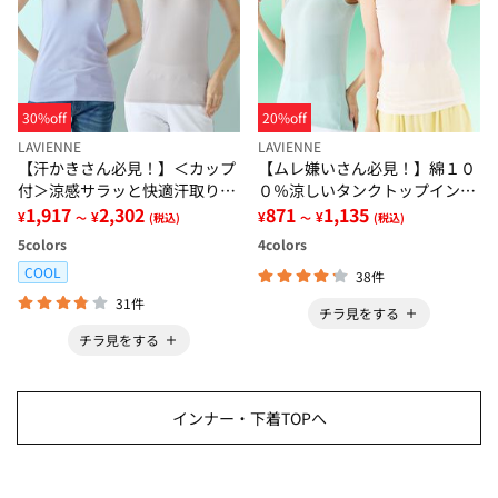
30%off
20%off
LAVIENNE
LAVIENNE
【汗かきさん必見！】＜カップ
【ムレ嫌いさん必見！】綿１０
付＞涼感サラッと快適汗取りタ
０％涼しいタンクトップインナ
ンクトップインナー＜さらりラ
1,917
2,302
ー＜さらりラボ＞
871
1,135
¥
¥
¥
¥
～
(税込)
～
(税込)
ボ＞
5
colors
4
colors
COOL
38件
31件
チラ見をする
チラ見をする
インナー・下着TOPへ