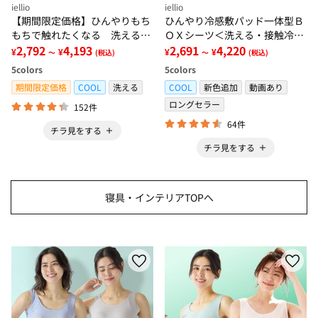
iellio
iellio
【期間限定価格】ひんやりもち
ひんやり冷感敷パッド一体型Ｂ
もちで触れたくなる 洗えるラ
ＯＸシーツ＜洗える・接触冷
グ＜低反発・滑りにくい・接触
2,792
4,193
感・抗菌防臭・時短・家事楽・
2,691
4,220
¥
¥
¥
¥
～
(税込)
～
(税込)
冷感・防ダニ・カーペット＞
ボックスシーツ・寝苦しさ対策
5
colors
5
colors
＞
期間限定価格
COOL
洗える
COOL
新色追加
動画あり
ロングセラー
152件
64件
チラ見をする
チラ見をする
寝具・インテリアTOPへ