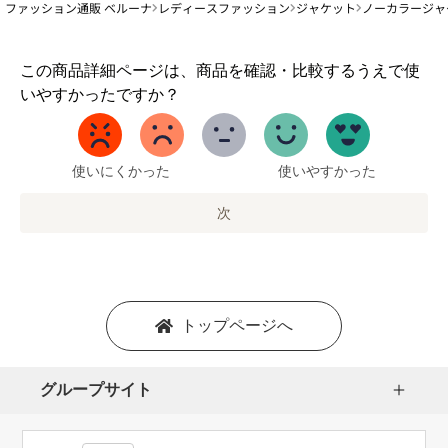
ファッション通販 ベルーナ
レディースファッション
ジャケット
ノーカラージャ
1
この商品詳細ページは、商品を確認・比較するうえで使
か
いやすかったですか？
ら
5
ま
で
使いにくかった
使いやすかった
の
オ
次
プ
シ
ョ
ン
を
トップページへ
選
択
し
グループサイト
ま
す。
1