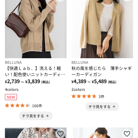
BELLUNA
BELLUNA
【快適Ｌａｂ．】洗える！軽
秋の風を感じたら 薄手シャギ
い！配色使いニットカーディガ
ーカーディガン
ン
2,739
3,839
4,389
5,489
¥
¥
¥
¥
～
(税込)
～
(税込)
4
colors
2
colors
3件
NEW
166件
チラ見をする
チラ見をする