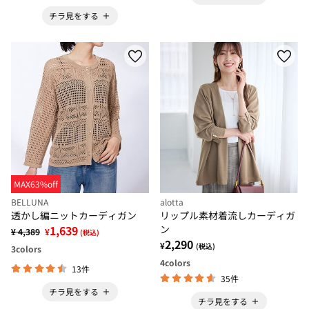
チラ見をする
MAX63%off
BELLUNA
alotta
透かし編ニットカーディガン
リップル素材着流しカーディガ
1,639
ン
¥ 4,389
¥
(税込)
2,290
¥
(税込)
3
colors
4
colors
13件
35件
チラ見をする
チラ見をする