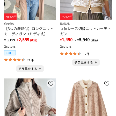
20%off
75%off
GeeRA
RANAN
【3つの機能付】ロングニット
立体レース切替ニットカーディ
カーディガン（ミディ丈）
ガン
2,559
1,490
5,940
¥ 3,199
¥
¥
¥
(税込)
～
(税込)
2
colors
2
colors
COOL
12件
21件
チラ見をする
チラ見をする