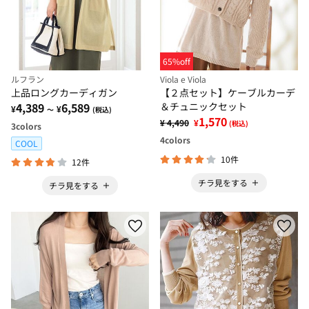
65%off
ルフラン
Viola e Viola
上品ロングカーディガン
【２点セット】ケーブルカーデ
4,389
6,589
＆チュニックセット
¥
¥
～
(税込)
1,570
¥ 4,490
¥
(税込)
3
colors
4
colors
COOL
10件
12件
チラ見をする
チラ見をする