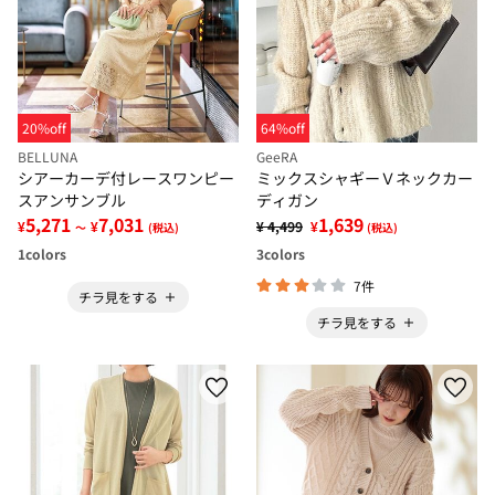
20%off
64%off
BELLUNA
GeeRA
シアーカーデ付レースワンピー
ミックスシャギーＶネックカー
スアンサンブル
ディガン
5,271
7,031
1,639
¥
¥
¥ 4,499
¥
～
(税込)
(税込)
1
colors
3
colors
7件
チラ見をする
チラ見をする