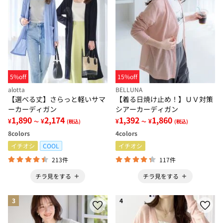
5%off
15%off
alotta
BELLUNA
【選べる丈】さらっと軽いサマ
【着る日焼け止め！】ＵＶ対策
ーカーディガン
シアーカーディガン
1,890
2,174
1,392
1,860
¥
¥
¥
¥
～
(税込)
～
(税込)
8
colors
4
colors
イチオシ
COOL
イチオシ
213件
117件
チラ見をする
チラ見をする
3
4