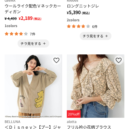
GeeRA
RANAN
ウールライク配色Ｖネックカー
ロングニットジレ
ディガン
5,390
¥
(税込)
2,189
¥ 4,499
¥
(税込)
2
colors
1
colors
6件
7件
チラ見をする
チラ見をする
20%off
BELLUNA
alotta
＜Ｄｉｓｎｅｙ＞【プー】ジャ
フリル衿小花柄ブラウス