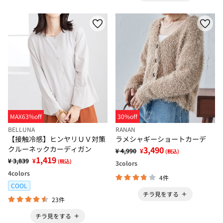
MAX63%off
30%off
BELLUNA
RANAN
【接触冷感】ヒンヤリＵＶ対策
ラメシャギーショートカーデ
クルーネックカーディガン
3,490
¥ 4,990
¥
(税込)
1,419
¥ 3,839
¥
(税込)
3
colors
4
colors
4件
COOL
チラ見をする
23件
チラ見をする