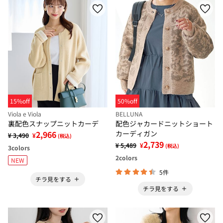
15%off
50%off
Viola e Viola
BELLUNA
裏配色スナップニットカーデ
配色ジャカードニットショート
2,966
カーディガン
¥ 3,490
¥
(税込)
2,739
¥ 5,489
¥
(税込)
3
colors
2
colors
NEW
5件
チラ見をする
チラ見をする