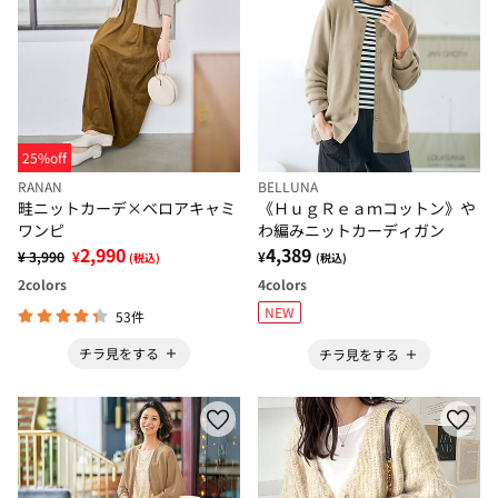
25%off
RANAN
BELLUNA
畦ニットカーデ×ベロアキャミ
《ＨｕｇＲｅａｍコットン》や
ワンピ
わ編みニットカーディガン
2,990
4,389
¥ 3,990
¥
¥
(税込)
(税込)
2
colors
4
colors
NEW
53件
チラ見をする
チラ見をする