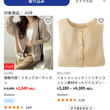
絞り込み
対象商品：
45件
5%off
GeeRA
BELLUNA
接触冷感！Ｖネックカーディガ
＜＆ｃｏｃｏｃｈｉ＞リネンコ
ン
ットン素材ゆったりドルマンカ
2,849
ーディガン
3,289
4,389
¥ 2,999
¥
¥
¥
(税込)
～
(税込)
4
colors
4
colors
62件
COOL
36件
チラ見をする