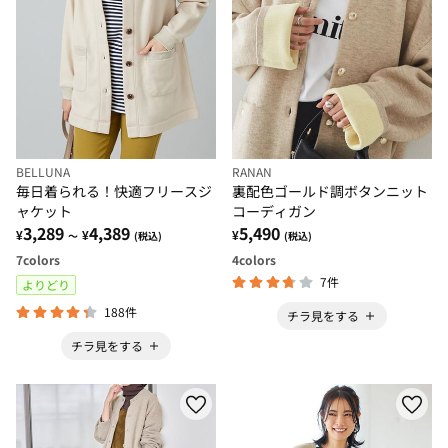
BELLUNA
RANAN
毎日着られる！快適フリースジ
裏配色ゴールド調ボタンニット
ャケット
コーディガン
3,289
4,389
5,490
¥
¥
¥
～
(税込)
(税込)
7
colors
4
colors
7件
よりどり
188件
チラ見をする
チラ見をする