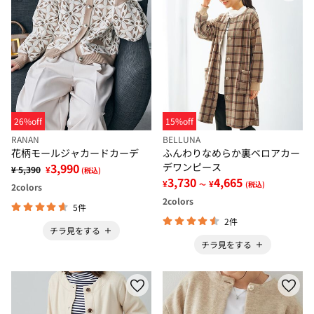
26%off
15%off
RANAN
BELLUNA
花柄モールジャカードカーデ
ふんわりなめらか裏ベロアカー
3,990
デワンピース
¥ 5,390
¥
(税込)
3,730
4,665
¥
¥
～
(税込)
2
colors
2
colors
5件
2件
チラ見をする
チラ見をする