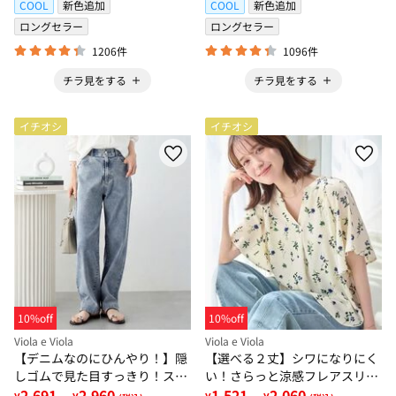
COOL
新色追加
COOL
新色追加
ロングセラー
ロングセラー
1206件
1096件
チラ見をする
チラ見をする
イチオシ
イチオシ
10%off
10%off
Viola e Viola
Viola e Viola
【デニムなのにひんやり！】隠
【選べる２丈】シワになりにく
しゴムで見た目すっきり！スト
い！さらっと涼感フレアスリー
レッチ楽ちんデニム
2,691
2,960
ブブラウス
1,521
2,060