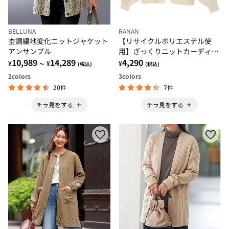
BELLUNA
RANAN
杢調編地変化ニットジャケット
【リサイクルポリエステル使
アンサンブル
用】ざっくりニットカーディガ
10,989
14,289
ン
4,290
¥
¥
¥
～
(税込)
(税込)
2
colors
3
colors
20件
7件
チラ見をする
チラ見をする