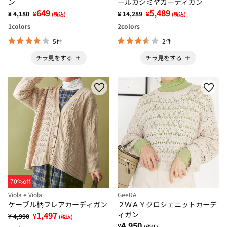
ン
ールカシミヤカーディガン
649
5,489
¥ 4,180
¥
¥ 14,289
¥
(税込)
(税込)
1
colors
2
colors
5件
2件
チラ見をする
チラ見をする
70%off
Viola e Viola
GeeRA
ケーブル柄フレアカーディガン
２ＷＡＹクロシェニットカーデ
1,497
ィガン
¥ 4,990
¥
(税込)
4,950
¥
(税込)