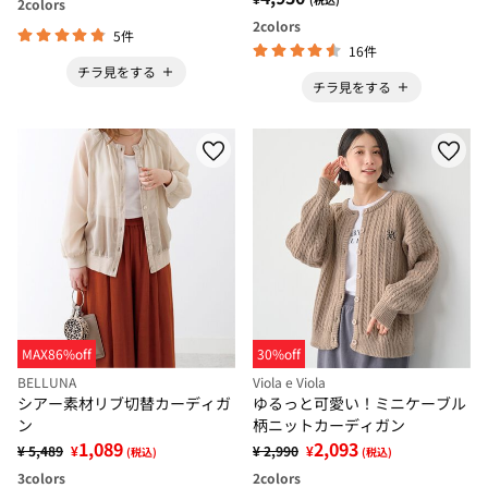
2
colors
2
colors
5件
16件
チラ見をする
チラ見をする
MAX86%off
30%off
BELLUNA
Viola e Viola
シアー素材リブ切替カーディガ
ゆるっと可愛い！ミニケーブル
ン
柄ニットカーディガン
1,089
2,093
¥ 5,489
¥
¥ 2,990
¥
(税込)
(税込)
3
colors
2
colors