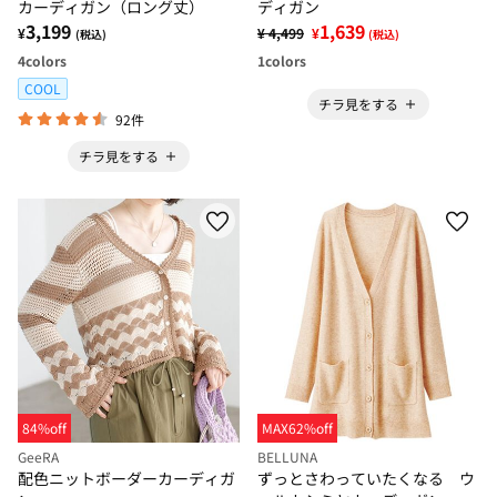
カーディガン（ロング丈）
ディガン
3,199
1,639
¥
¥ 4,499
¥
(税込)
(税込)
4
colors
1
colors
COOL
チラ見をする
92件
チラ見をする
84%off
MAX62%off
GeeRA
BELLUNA
配色ニットボーダーカーディガ
ずっとさわっていたくなる ウ