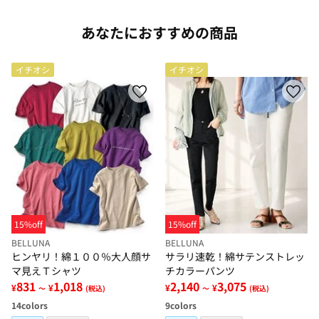
あなたにおすすめの商品
イチオシ
イチオシ
15%off
15%off
BELLUNA
BELLUNA
ヒンヤリ！綿１００％大人顔サ
サラリ速乾！綿サテンストレッ
マ見えＴシャツ
チカラーパンツ
831
1,018
2,140
3,075
¥
¥
¥
¥
～
(税込)
～
(税込)
14
colors
9
colors