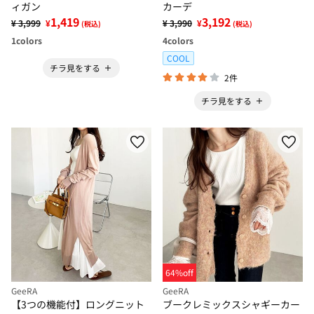
ィガン
カーデ
1,419
3,192
¥ 3,999
¥
¥ 3,990
¥
(税込)
(税込)
1
colors
4
colors
COOL
チラ見をする
2件
チラ見をする
64%off
GeeRA
GeeRA
【3つの機能付】ロングニット
ブークレミックスシャギーカー