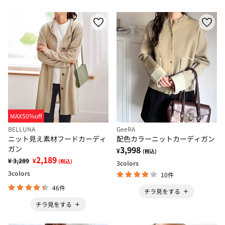
MAX50%off
BELLUNA
GeeRA
ニット見え素材フードカーディ
配色カラーニットカーディガン
ガン
3,998
¥
(税込)
2,189
¥ 3,289
¥
(税込)
3
colors
3
colors
10件
46件
チラ見をする
チラ見をする