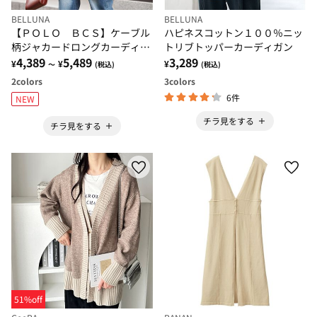
BELLUNA
BELLUNA
【ＰＯＬＯ ＢＣＳ】ケーブル
ハピネスコットン１００％ニッ
柄ジャカードロングカーディガ
トリブトッパーカーディガン
ン
4,389
5,489
3,289
¥
¥
¥
～
(税込)
(税込)
2
colors
3
colors
6件
NEW
チラ見をする
チラ見をする
51%off