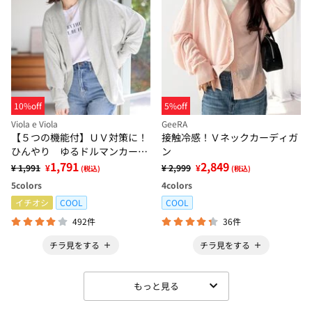
10%off
5%off
Viola e Viola
GeeRA
【５つの機能付】ＵＶ対策に！
接触冷感！Ｖネックカーディガ
ひんやり ゆるドルマンカーデ
ン
ィガン
1,791
2,849
¥ 1,991
¥
¥ 2,999
¥
(税込)
(税込)
5
colors
4
colors
イチオシ
COOL
COOL
492件
36件
チラ見をする
チラ見をする
もっと見る