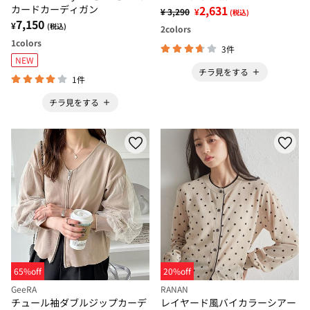
カードカーディガン
2,631
¥ 3,290
¥
(税込)
7,150
¥
(税込)
2
colors
1
colors
3件
NEW
チラ見をする
1件
チラ見をする
65%off
20%off
GeeRA
RANAN
チュール袖ダブルジップカーデ
レイヤード風バイカラーシアー