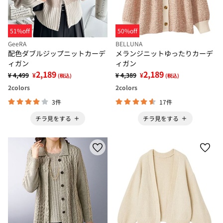
51%off
50%off
GeeRA
BELLUNA
配色ダブルジップニットカーデ
メランジニットゆったりカーデ
ィガン
ィガン
2,189
2,189
¥ 4,499
¥
¥ 4,389
¥
(税込)
(税込)
2
colors
2
colors
3件
17件
チラ見をする
チラ見をする