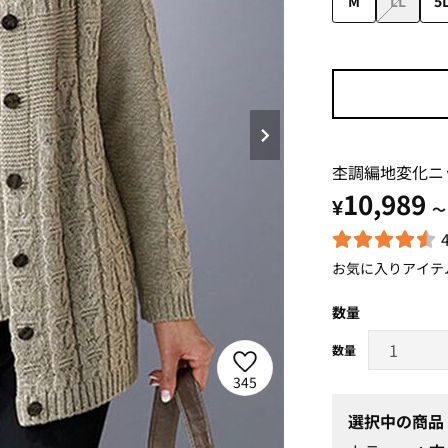
M
LL
5
杢調編地変化ニ
10,989
¥
～
お気に入りアイテ
数量
345
選択中の商品