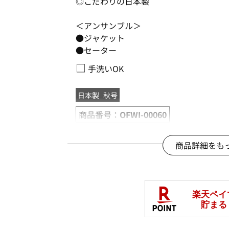
◎こだわりの日本製
＜アンサンブル＞
●ジャケット
●セーター
□
手洗いOK
日本製
秋号
商品番号：
OFWI-00060
商品詳細をも