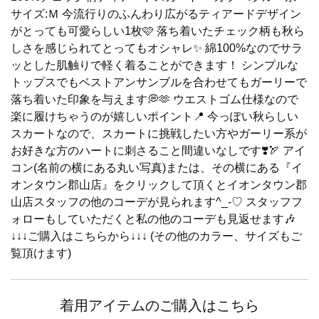
サイズ:Ｍ 今流行りのふんわり広がるティアードデザイン
がとっても可愛らしい1枚🩷 落ち着いたチェック柄も秋ら
しさを感じられてとってもオシャレ✨️ 綿100%なのでサラ
ッとした肌触りで軽く着ることができます！ シンプルな
トップスでもベストアンサンブルを合わせてもガーリーで
落ち着いた印象を与えます💭🫶 ウエストゴム仕様なので
楽に履けちゃうのが嬉しいポイント📍 今っぽい秋らしい
スカートなので、スカートに挑戦したい方やガーリー系が
お好きな方のハートに刺さること間違いなしです❣️🏹 アイ
コン(名前の横にある丸い写真)または、その横にある『イ
オンタウン郡山店』をクリックして頂くとイオンタウン郡
山店スタッフの他のコーデが見られます^_-♡ スタッフフ
ォローもしていただくと私の他のコーデも見返せます🎶
↓↓↓ご購入はこちらから↓↓↓ (その他のカラー、サイズもご
覧頂けます)
着用アイテムのご購入はこちら