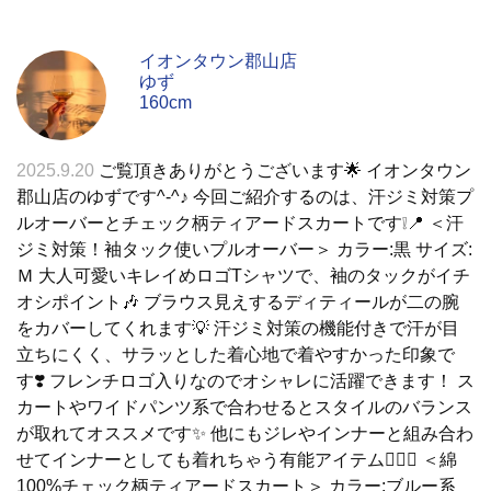
イオンタウン郡山店
ゆず
160cm
2025.9.20
ご覧頂きありがとうございます🌟 イオンタウン
郡山店のゆずです^-^♪ 今回ご紹介するのは、汗ジミ対策プ
ルオーバーとチェック柄ティアードスカートです❕📍 ＜汗
ジミ対策！袖タック使いプルオーバー＞ カラー:黒 サイズ:
Ｍ 大人可愛いキレイめロゴTシャツで、袖のタックがイチ
オシポイント🎶 ブラウス見えするディティールが二の腕
をカバーしてくれます💡 汗ジミ対策の機能付きで汗が目
立ちにくく、サラッとした着心地で着やすかった印象で
す❣️ フレンチロゴ入りなのでオシャレに活躍できます！ ス
カートやワイドパンツ系で合わせるとスタイルのバランス
が取れてオススメです✨️ 他にもジレやインナーと組み合わ
せてインナーとしても着れちゃう有能アイテム🙆🏻‍♀️ ＜綿
100%チェック柄ティアードスカート＞ カラー:ブルー系