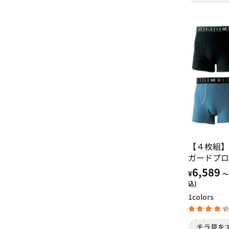
【４枚組】
ガードプロ
6,589
¥
～
込)
1
colors
チラ見を