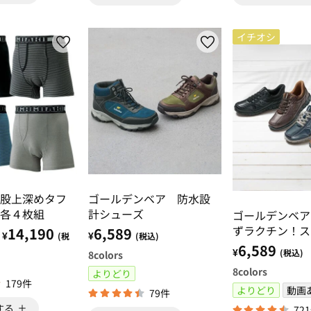
イチオシ
股上深めタフ
ゴールデンベア 防水設
各４枚組
計シューズ
ゴールデンベア
ずラクチン！ス
14,190
6,589
¥
¥
(税
(税込)
ォーキング
6,589
¥
(税込)
8
colors
8
colors
よりどり
179件
よりどり
動画
79件
する
72