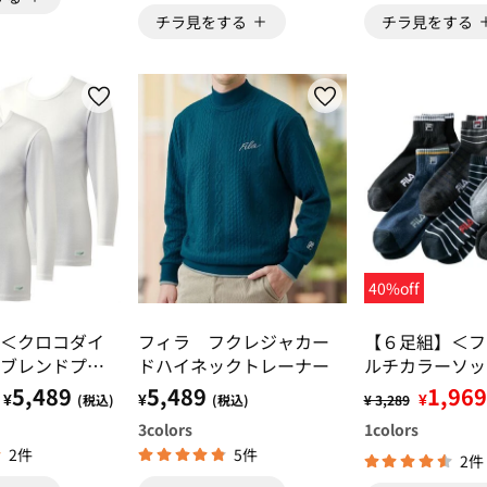
チラ見をする
チラ見をする
40%off
＜クロコダイ
フィラ フクレジャカー
【６足組】＜フ
ブレンドプレ
ドハイネックトレーナー
ルチカラーソッ
ナー
5,489
5,489
1,969
¥
¥
¥
(税込)
(税込)
¥ 3,289
3
colors
1
colors
2件
5件
2件