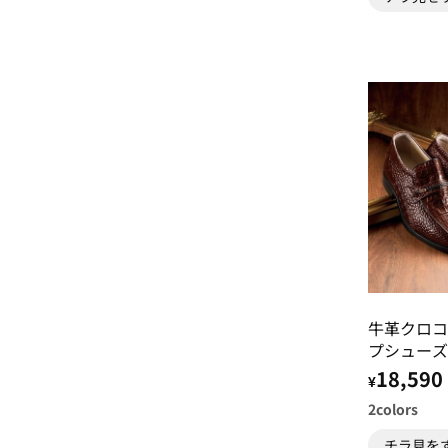
牛革クロコ
プシューズ
18,590
¥
2
colors
チラ見を