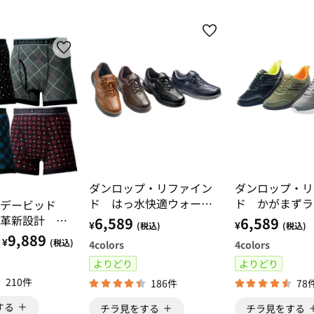
ダンロップ・リファイン
ダンロップ・リ
ド はっ水快適ウォーキ
ド かがまずラ
】デービッド
ング
カラーシューズ
革新設計 パ
6,589
6,589
¥
¥
(税込)
(税込)
吸水ボクサー
9,889
¥
(税込)
4
colors
4
colors
よりどり
よりどり
210件
186件
78
する
チラ見をする
チラ見をする