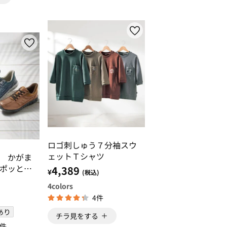
ロゴ刺しゅう７分袖スウ
ェットＴシャツ
 かがま
ポッとウ
4,389
¥
(税込)
4
colors
4件
あり
チラ見をする
1件