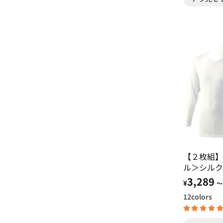
【２枚組】
ル＞シルク
ミアムイン
3,289
¥
～
12
colors