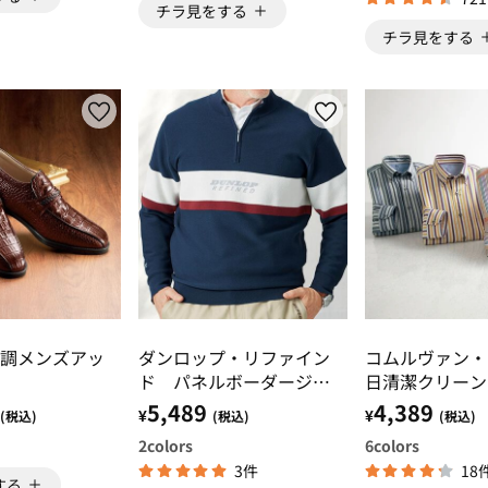
チラ見をする
チラ見をする
調メンズアッ
ダンロップ・リファイン
コムルヴァン・
ド パネルボーダージャ
日清潔クリーン
カードセーター
シャツ
5,489
4,389
¥
¥
(税込)
(税込)
(税込)
2
colors
6
colors
3件
18
する