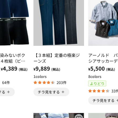
染みないボク
【３本組】定番の極楽ジ
アーノルド 
４枚組（ビギ
ーンズ
シアサッカーデ
ク）
ャツ（長袖・７
4,389
9,889
5,500
¥
¥
¥
(税込)
(税込)
(税込)
1
colors
8
colors
64件
203件
よりどり
33
する
チラ見をする
チラ見をする