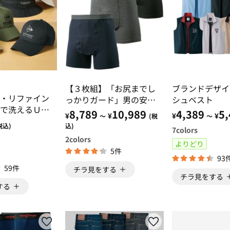
【３枚組】「お尻までし
ブランドデザイ
・リファイン
っかりガード」男の安心
シュベスト
で洗えるＵＶ
（Ｒ）吸水パンツ
8,789
10,989
4,389
5,
¥
¥
¥
¥
～
(税
～
ハット
込)
税込)
7
colors
2
colors
よりどり
5件
93
59件
チラ見をする
チラ見をする
する