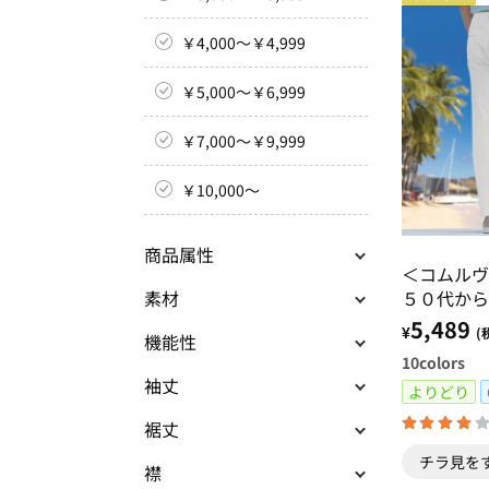
￥4,000～￥4,999
￥5,000～￥6,999
￥7,000～￥9,999
￥10,000～
商品属性
＜コムルヴ
５０代から
素材
ノパンツ・
5,489
¥
(
機能性
10
colors
袖丈
よりどり
裾丈
チラ見を
襟