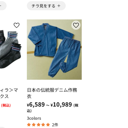
チラ見をする
ィラ＞マ
日本の伝統服デニム作務
クス
衣
6,589
10,989
¥
¥
(税込)
～
(税
込)
3
colors
2件