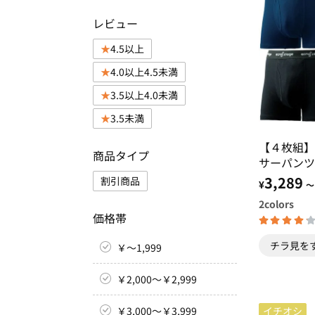
レビュー
4.5以上
4.0以上4.5未満
3.5以上4.0未満
3.5未満
【４枚組】
商品タイプ
サーパンツ
ナーズパッ
3,289
割引商品
¥
～
2
colors
価格帯
チラ見を
￥～1,999
￥2,000～￥2,999
￥3,000～￥3,999
イチオシ