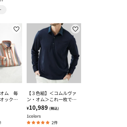
オム 毎
【３色組】＜コムルヴァ
オックス
ン・オム＞これ一枚で差
が付くハンサムポロシャ
10,989
¥
(税込)
ツ
1
colors
件
2件