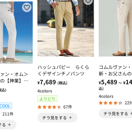
ハッシュパピー らくら
コムルヴァン
くデザインチノパンツ
新・お父さんの
ァン・オム＞
らくチノパンツ
の【神業】チ
7,689
5,489
14
¥
¥
¥
(税込)
～
カーゴパンツ
込)
税込)
4
colors
4
colors
よりどり
22
COOL
67件
チラ見をする
211件
チラ見をする
する