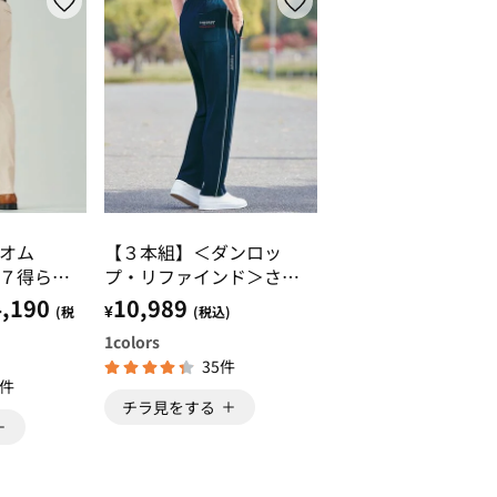
・オム
【３本組】＜ダンロッ
７得らく
プ・リファインド＞さら
っとポケット安心リラッ
,190
10,989
¥
(税
(税込)
クスパンツ
1
colors
35件
9件
チラ見をする