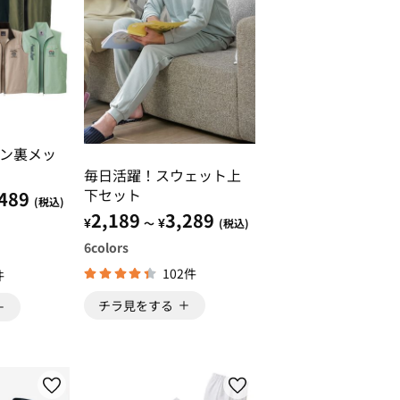
ン裏メッ
毎日活躍！スウェット上
下セット
489
(税込)
2,189
3,289
¥
¥
～
(税込)
6
colors
102件
件
チラ見をする