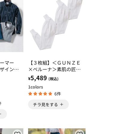
パーマー
【３枚組】＜ＧＵＮＺＥ
ザインシ
×ベルーナ＞素肌の匠
分袖）
（Ｒ）日本製綿１００％
5,489
¥
(税込)
インナー 長ズボン下
1
colors
6件
件
チラ見をする