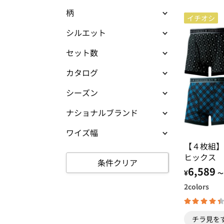
柄
イチオシ
シルエット
セット数
カタログ
シーズン
ナショナルブランド
ワイズ幅
【４枚組
ヒックス 
条件クリア
ッドのない
6,589
¥
～
パンツ
2
colors
チラ見を