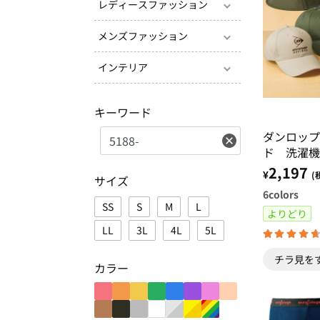
レディースファッション
メンズファッション
インテリア
キーワード
ダンロップ
ド 洗濯機
キャップ・
2,197
¥
(
サイズ
6
colors
SS
S
M
L
よりどり
LL
3L
4L
5L
チラ見を
カラー