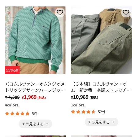
55%off
＜コムルヴァン・オム＞ジオメ
【３本組】コムルヴァン・オ
トリックデザインハーフジップ
ム 新定番 杢調ストレッチパ
トレーナー
1,969
ンツ
10,989
¥ 4,389
¥
¥
(税込)
(税込)
4
colors
1
colors
52件
5件
チラ見をする
チラ見をする