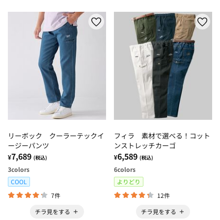
リーボック クーラーテックイ
フィラ 素材で選べる！コット
ージーパンツ
ンストレッチカーゴ
7,689
6,589
¥
¥
(税込)
(税込)
3
colors
6
colors
COOL
よりどり
7件
12件
チラ見をする
チラ見をする