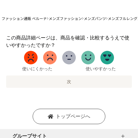
ファッション通販 ベルーナ
メンズファッション
メンズパンツ
メンズフルレング
1
この商品詳細ページは、商品を確認・比較するうえで使
か
いやすかったですか？
ら
5
ま
で
使いにくかった
使いやすかった
の
オ
次
プ
シ
ョ
ン
を
トップページへ
選
択
し
グループサイト