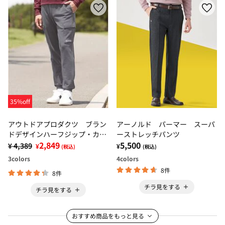
35%off
アウトドアプロダクツ ブラン
アーノルド パーマー スーパ
ドデザインハーフジップ・カー
ーストレッチパンツ
ゴパンツ
2,849
5,500
¥ 4,389
¥
¥
(税込)
(税込)
3
colors
4
colors
8件
8件
チラ見をする
チラ見をする
おすすめ商品をもっと見る