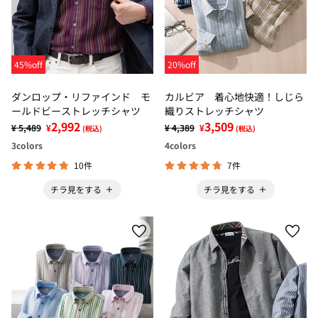
45%off
20%off
ダンロップ・リファインド モ
カルビア 着心地快適！しじら
ールドビーストレッチシャツ
織りストレッチシャツ
2,992
3,509
¥ 5,489
¥
¥ 4,389
¥
(税込)
(税込)
3
colors
4
colors
10件
7件
チラ見をする
チラ見をする