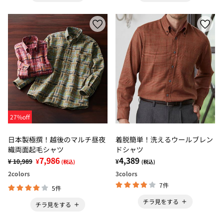
27%off
日本製極撰！越後のマルチ昼夜
着脱簡単！洗えるウールブレン
織両面起毛シャツ
ドシャツ
7,986
4,389
¥ 10,989
¥
¥
(税込)
(税込)
2
colors
3
colors
7件
5件
チラ見をする
チラ見をする