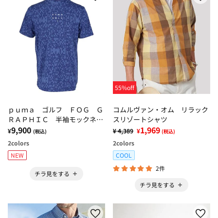
55%off
ｐｕｍａ ゴルフ ＦＯＧ Ｇ
コムルヴァン・オム リラック
ＲＡＰＨＩＣ 半袖モックネッ
スリゾートシャツ
クシャツ
9,900
1,969
¥
¥ 4,389
¥
(税込)
(税込)
2
colors
2
colors
NEW
COOL
2件
チラ見をする
チラ見をする