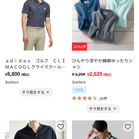
20%off
ａｄｉｄａｓ ゴルフ ＣＬＩ
ひんやり涼やか綿麻ゆったりシ
ＭＡＣＯＯＬクライマクールレ
ャツ
クタングル プリントメッシュ
8,800
2,629
¥
¥ 3,294
¥
(税込)
(税込)
半袖シャツ
3
colors
3
colors
COOL
チラ見をする
26件
チラ見をする