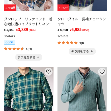
30%off
21%off
ダンロップ・リファインド 着
クロコダイル 長袖チェックシ
心地快適ハイブリットリネンシ
ャツ
ャツ
3,839
6,985
¥ 5,489
¥
¥ 8,800
¥
(税込)
(税込)
3
colors
2
colors
COOL
3件
16件
チラ見をする
チラ見をする