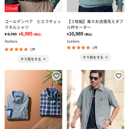
21%off
ゴールデンベア ビエラチェッ
【３枚組】楽々お洒落見えダブ
クネルシャツ
ル衿セーター
6,985
10,989
¥ 8,789
¥
¥
(税込)
(税込)
3
colors
1
colors
1件
1件
チラ見をする
チラ見をする