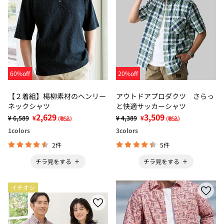
60%off
20%off
【２着組】楊柳素材のヘンリー
アウトドアプロダクツ さらっ
ネックシャツ
と快適サッカーシャツ
2,629
3,509
¥ 6,589
¥
¥ 4,389
¥
(税込)
(税込)
1
colors
3
colors
2件
5件
チラ見をする
チラ見をする
イチオシ