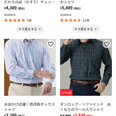
だわりの絣（かすり）チェック
かシャツ
涼感シャツ
4,389
5,489
¥
¥
(税込)
(税込)
2
colors
1
colors
5件
23件
チラ見をする
チラ見をする
30%off
お出かけ応援！防花粉オックス
ダンロップ・リファインド ぬ
シャツ
くもりのウール入りシャツ
3,289
3,839
¥
¥ 5,489
¥
(税込)
(税込)