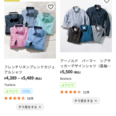
アーノルド パーマー シアサ
ッカーデザインシャツ（長袖・
フレンチリネンブレンドカジュ
７分袖）
5,500
アルシャツ
¥
(税込)
4,389
5,489
¥
¥
8
colors
～
(税込)
7
colors
よりどり
よりどり
COOL
33件
58件
チラ見をする
チラ見をする