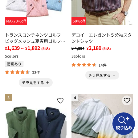
MAX70%off
50%off
トランスコンチネンツゴルフ
デコイ エレガント５分袖スタ
ビッグメッシュ夏専用ゴルフシ
ンドシャツ
ャツ
1,639
1,892
2,189
¥
¥
¥ 4,394
¥
～
(税込)
(税込)
5
colors
3
colors
動画あり
14件
33件
チラ見をする
チラ見をする
3
4
絞り込み