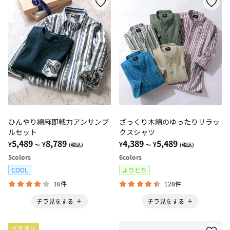
ひんやり綿麻即戦力アンサンブ
ざっくり木綿のゆったりリラッ
ルセット
クスシャツ
5,489
8,789
4,389
5,489
¥
¥
¥
¥
～
(税込)
～
(税込)
5
colors
6
colors
COOL
よりどり
16件
128件
チラ見をする
チラ見をする
イチオシ