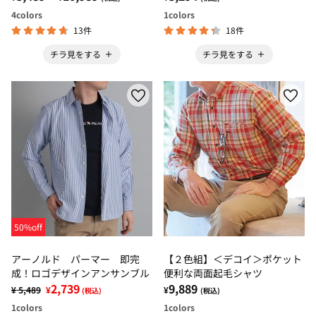
4
colors
1
colors
13件
18件
チラ見をする
チラ見をする
50%off
アーノルド パーマー 即完
【２色組】＜デコイ＞ポケット
成！ロゴデザインアンサンブル
便利な両面起毛シャツ
2,739
9,889
¥ 5,489
¥
¥
(税込)
(税込)
1
colors
1
colors