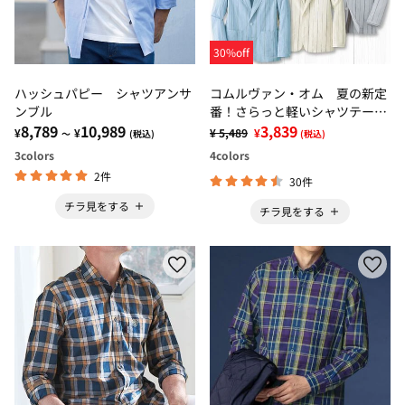
30%off
ハッシュパピー シャツアンサ
コムルヴァン・オム 夏の新定
ンブル
番！さらっと軽いシャツテーラ
8,789
10,989
ード
3,839
¥
¥
¥ 5,489
¥
～
(税込)
(税込)
3
colors
4
colors
2件
30件
チラ見をする
チラ見をする