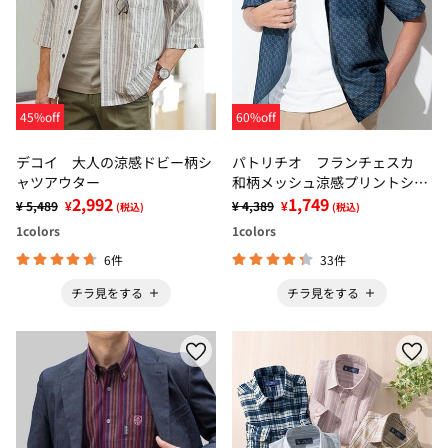
45%off
60%off
デコイ 大人の涼感ドビー柄シ
パトリチオ フランチェスカ
ャツアウター
和柄メッシュ涼感プリントシャ
2,992
ツアウター
1,749
¥ 5,489
¥
¥ 4,389
¥
(税込)
(税込)
1
colors
1
colors
6件
33件
チラ見をする
チラ見をする