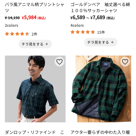
バラ風アニマル柄プリントシャ
ゴールデンベア 袖丈選べる綿
ツ
１００％サッカーシャツ
5,984
6,589
7,689
¥ 14,190
¥
¥
¥
(税込)
～
(税込)
2
colors
4
colors
15件
2件
チラ見をする
チラ見をする
ダンロップ・リファインド こ
アウター要らずの中わた入り暖