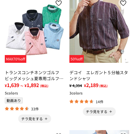
MAX70%off
50%off
トランスコンチネンツゴルフ
デコイ エレガント５分袖スタ
ビッグメッシュ夏専用ゴルフシ
ンドシャツ
ャツ
1,639
1,892
2,189
¥
¥
¥ 4,394
¥
～
(税込)
(税込)
5
colors
3
colors
動画あり
14件
33件
チラ見をする
チラ見をする