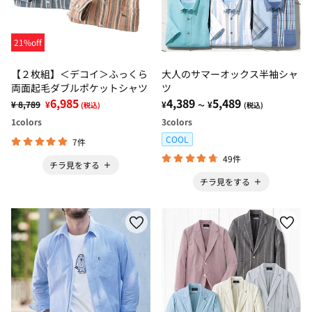
21%off
【２枚組】＜デコイ＞ふっくら
大人のサマーオックス半袖シャ
両面起毛ダブルポケットシャツ
ツ
6,985
4,389
5,489
¥ 8,789
¥
¥
¥
(税込)
～
(税込)
1
colors
3
colors
COOL
7件
49件
チラ見をする
チラ見をする