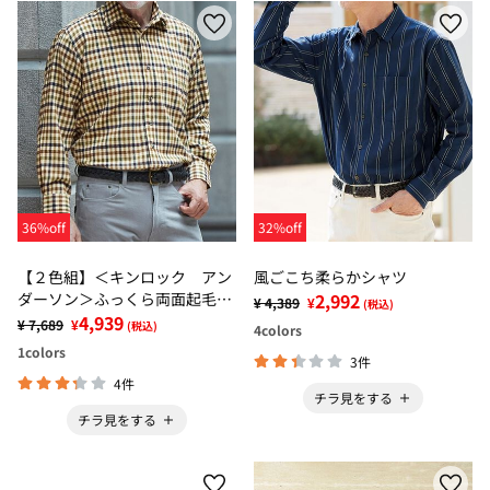
36%off
32%off
【２色組】＜キンロック アン
風ごこち柔らかシャツ
ダーソン＞ふっくら両面起毛ら
2,992
¥ 4,389
¥
(税込)
くらくシャツ
4,939
¥ 7,689
¥
(税込)
4
colors
1
colors
3件
4件
チラ見をする
チラ見をする