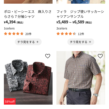
ポロ・ビーシーエス 麻入りさ
フィラ ジップ使いサッカーシ
らさら７分袖シャツ
ャツアンサンブル
4,394
5,489
6,589
¥
¥
¥
(税込)
～
(税込)
1
colors
2
colors
20件
12件
チラ見をする
チラ見をする
58%off