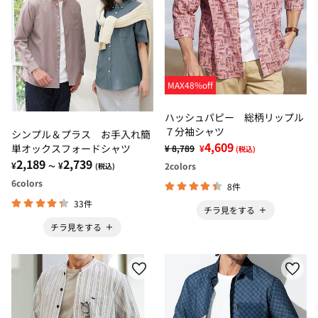
MAX48%off
ハッシュパピー 総柄リップル
７分袖シャツ
シンプル＆プラス お手入れ簡
4,609
単オックスフォードシャツ
¥ 8,789
¥
(税込)
2,189
2,739
¥
¥
2
colors
～
(税込)
6
colors
8件
33件
チラ見をする
チラ見をする