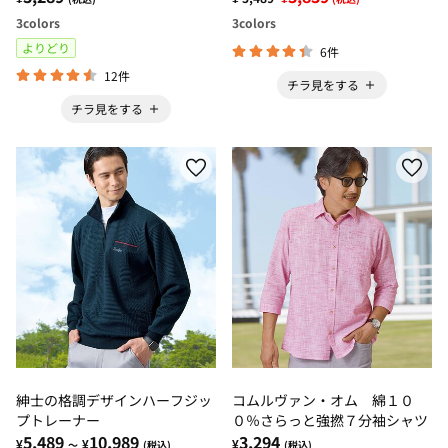
3
colors
3
colors
よりどり
6件
12件
チラ見をする
チラ見をする
紳士の格調デザインハーフジッ
コムルヴァン・オム 綿１０
プトレーナー
０％さらっと強撚７分袖シャツ
5,489
10,989
3,294
¥
¥
¥
～
(税込)
(税込)