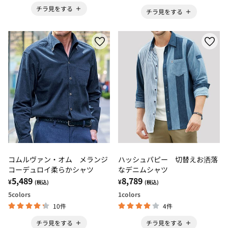
チラ見をする
チラ見をする
コムルヴァン・オム メランジ
ハッシュパピー 切替えお洒落
コーデュロイ柔らかシャツ
なデニムシャツ
5,489
8,789
¥
¥
(税込)
(税込)
5
colors
1
colors
10件
4件
チラ見をする
チラ見をする