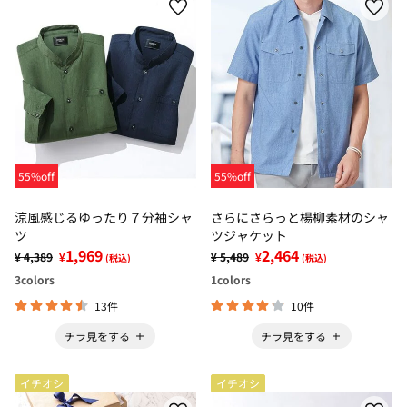
55%off
55%off
涼風感じるゆったり７分袖シャ
さらにさらっと楊柳素材のシャ
ツ
ツジャケット
1,969
2,464
¥ 4,389
¥
¥ 5,489
¥
(税込)
(税込)
3
colors
1
colors
13件
10件
チラ見をする
チラ見をする
イチオシ
イチオシ