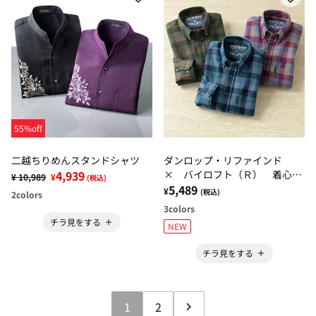
55%off
二越ちりめんスタンドシャツ
ダンロップ・リファインド
4,939
× バイロフト（Ｒ） 着心地
¥ 10,989
¥
(税込)
こだわりネルシャツ
5,489
¥
(税込)
2
colors
3
colors
チラ見をする
NEW
チラ見をする
1
2