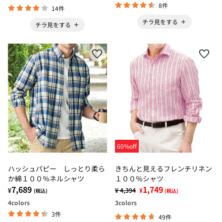
8件
14件
チラ見をする
チラ見をする
60%off
ハッシュパピー しっとり柔ら
きちんと見えるフレンチリネン
か綿１００％ネルシャツ
１００％シャツ
7,689
1,749
¥
¥ 4,394
¥
(税込)
(税込)
4
colors
3
colors
3件
49件