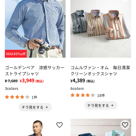
MAX49%off
ゴールデンベア 涼感サッカー
コムルヴァン・オム 毎日清潔
ストライプシャツ
クリーンオックスシャツ
3,949
4,389
¥ 7,689
¥
¥
(税込)
(税込)
3
colors
6
colors
18件
1件
チラ見をする
チラ見をする