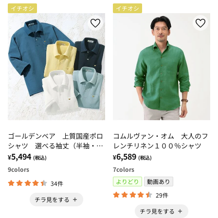
イチオシ
イチオシ
ゴールデンベア 上質国産ポロ
コムルヴァン・オム 大人のフ
シャツ 選べる袖丈（半袖・７
レンチリネン１００％シャツ
分袖）
5,494
6,589
¥
¥
(税込)
(税込)
9
colors
7
colors
よりどり
動画あり
34件
29件
チラ見をする
チラ見をする