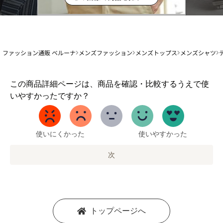
ファッション通販 ベルーナ
メンズファッション
メンズトップス
メンズシャツ
1
この商品詳細ページは、商品を確認・比較するうえで使
か
いやすかったですか？
ら
5
ま
で
使いにくかった
使いやすかった
の
オ
次
プ
シ
ョ
ン
を
トップページへ
選