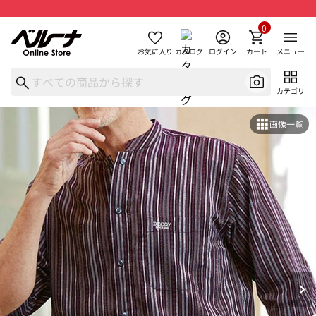
0
お気に入り
カタログ
ログイン
カート
メニュー
カテゴリ
画像一覧