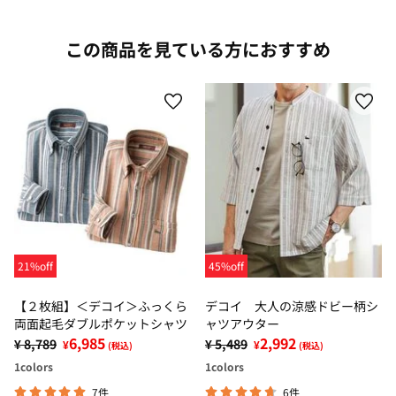
この商品を見ている方におすすめ
21%off
45%off
【２枚組】＜デコイ＞ふっくら
デコイ 大人の涼感ドビー柄シ
両面起毛ダブルポケットシャツ
ャツアウター
6,985
2,992
¥ 8,789
¥ 5,489
¥
¥
(税込)
(税込)
1
colors
1
colors
7件
6件