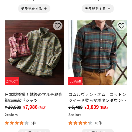
チラ見をする
チラ見をする
27%off
30%off
日本製極撰！越後のマルチ昼夜
コムルヴァン・オム コットン
織両面起毛シャツ
ツイード柔らかボタンダウンシ
7,986
ャツ
3,839
¥ 10,989
¥ 5,489
¥
¥
(税込)
(税込)
2
colors
3
colors
5件
16件