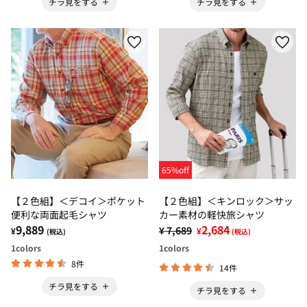
チラ見をする
チラ見をする
65%off
【２色組】＜デコイ＞ポケット
【２色組】＜キンロック＞サッ
便利な両面起毛シャツ
カー素材の軽快旅シャツ
9,889
2,684
¥ 7,689
¥
¥
(税込)
(税込)
1
colors
1
colors
8件
14件
チラ見をする
チラ見をする