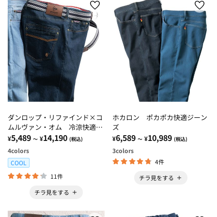
ダンロップ・リファインド×コ
ホカロン ポカポカ快適ジーン
ムルヴァン・オム 冷涼快適プ
ズ
レミアムジーンズ
5,489
14,190
6,589
10,989
¥
¥
¥
¥
～
(税込)
～
(税込)
4
colors
3
colors
4件
COOL
11件
チラ見をする
チラ見をする