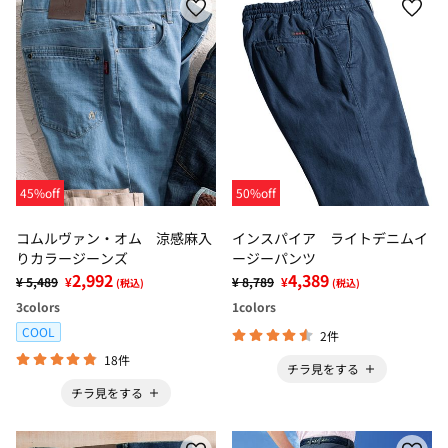
45%off
50%off
コムルヴァン・オム 涼感麻入
インスパイア ライトデニムイ
りカラージーンズ
ージーパンツ
2,992
4,389
¥ 5,489
¥
¥ 8,789
¥
(税込)
(税込)
3
colors
1
colors
COOL
2件
18件
チラ見をする
チラ見をする