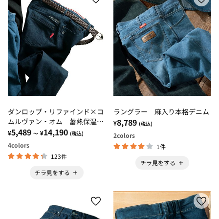
ダンロップ・リファインド×コ
ラングラー 麻入り本格デニム
ムルヴァン・オム 蓄熱保温プ
8,789
¥
(税込)
レミアムジーンズ
5,489
14,190
¥
¥
～
(税込)
2
colors
4
colors
1件
123件
チラ見をする
チラ見をする