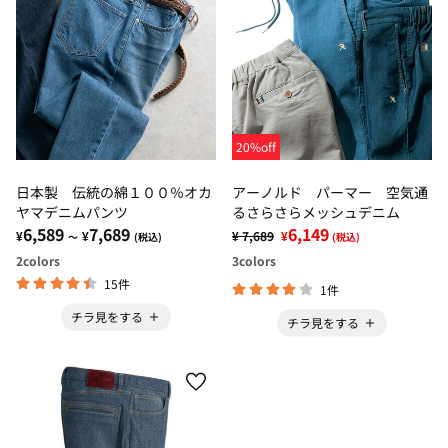
20%off
日本製 伝統の綿１００％オカ
アーノルド パーマー 空気通
ヤマデニムパンツ
るさらさらメッシュデニム
6,589
7,689
6,149
¥
¥
¥ 7,689
¥
～
(税込)
(税込)
2
colors
3
colors
15件
1件
チラ見をする
チラ見をする