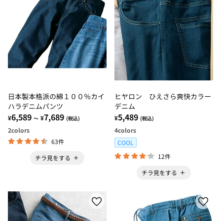
日本製本格派の綿１００％カイ
ヒヤロン ひえさら爽快カラー
ハラデニムパンツ
デニム
6,589
7,689
5,489
¥
¥
¥
～
(税込)
(税込)
2
colors
4
colors
63件
COOL
12件
チラ見をする
チラ見をする