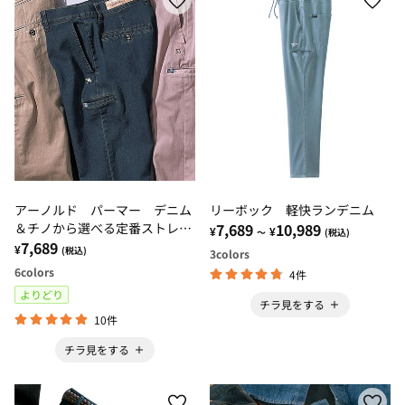
アーノルド パーマー デニム
リーボック 軽快ランデニム
＆チノから選べる定番ストレッ
7,689
10,989
¥
¥
～
(税込)
チパンツ
7,689
¥
(税込)
3
colors
6
colors
4件
よりどり
チラ見をする
10件
チラ見をする