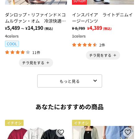
50%off
ダンロップ・リファインド×コ
インスパイア ライトデニムイ
ムルヴァン・オム 冷涼快適プ
ージーパンツ
レミアムジーンズ
5,489
14,190
4,389
¥
¥
¥ 8,789
¥
～
(税込)
(税込)
4
colors
1
colors
COOL
2件
11件
チラ見をする
チラ見をする
もっと見る
あなたにおすすめの商品
イチオシ
イチオシ