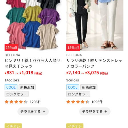
15%off
15%off
BELLUNA
BELLUNA
ヒンヤリ！綿１００％大人顔サ
サラリ速乾！綿サテンストレッ
マ見えＴシャツ
チカラーパンツ
831
1,018
2,140
3,075
¥
¥
¥
¥
～
(税込)
～
(税込)
14
colors
9
colors
COOL
新色追加
COOL
新色追加
ロングセラー
ロングセラー
1206件
1096件
チラ見をする
チラ見をする
イチオシ
イチオシ