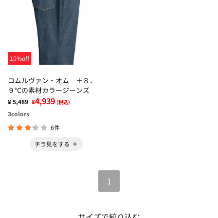
10%off
コムルヴァン・オム ＋８．
９℃の素材カラージーンズ
4,939
¥ 5,489
¥
(税込)
3
colors
6件
チラ見をする
1
サイズで絞り込む