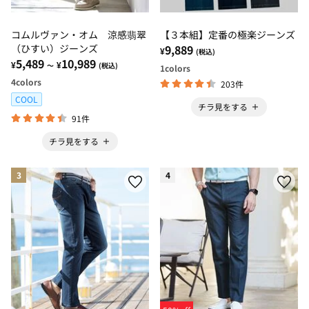
コムルヴァン・オム 涼感翡翠
【３本組】定番の極楽ジーンズ
（ひすい）ジーンズ
9,889
¥
(税込)
5,489
10,989
¥
¥
～
(税込)
1
colors
4
colors
203件
COOL
チラ見をする
91件
チラ見をする
3
4