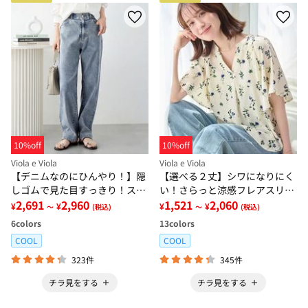
10%off
10%off
Viola e Viola
Viola e Viola
【デニムなのにひんやり！】隠
【選べる２丈】シワになりにく
しゴムで見た目すっきり！スト
い！さらっと涼感フレアスリー
レッチ楽ちんデニム
2,691
2,960
ブブラウス
1,521
2,060
¥
¥
¥
¥
～
(税込)
～
(税込)
6
colors
13
colors
COOL
COOL
323件
345件
チラ見をする
チラ見をする