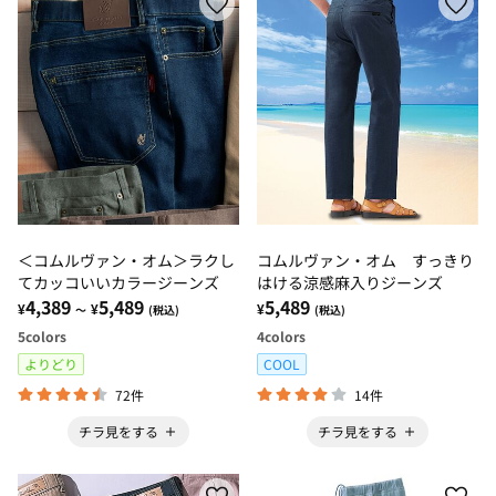
＜コムルヴァン・オム＞ラクし
コムルヴァン・オム すっきり
てカッコいいカラージーンズ
はける涼感麻入りジーンズ
4,389
5,489
5,489
¥
¥
¥
～
(税込)
(税込)
5
colors
4
colors
よりどり
COOL
72件
14件
チラ見をする
チラ見をする