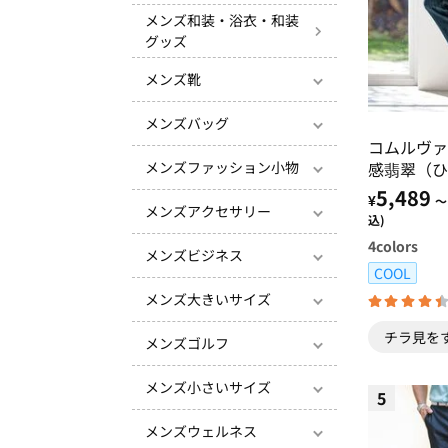
メンズ和装・浴衣・和装
グッズ
メンズ靴
メンズバッグ
コムルヴァ
感翡翠（ひ
メンズファッション小物
ズ
5,489
¥
～
メンズアクセサリー
込)
4
colors
メンズビジネス
COOL
メンズ大きいサイズ
チラ見を
メンズゴルフ
メンズ小さいサイズ
5
メンズウェルネス