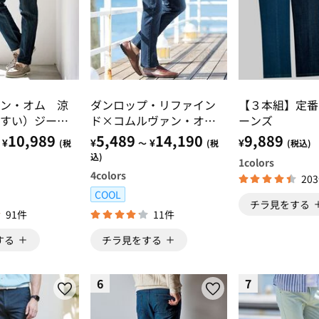
ン・オム 涼
ダンロップ・リファイン
【３本組】定番
すい）ジーン
ド×コムルヴァン・オ
ーンズ
ム 冷涼快適プレミアム
10,989
5,489
14,190
9,889
¥
¥
¥
¥
(税
～
(税
(税込)
ジーンズ
込)
1
colors
4
colors
20
COOL
チラ見をする
91件
11件
する
チラ見をする
6
7