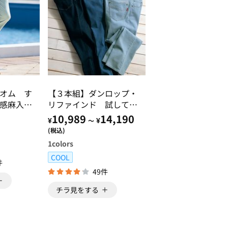
オム す
【３本組】ダンロップ・
感麻入り
リファインド 試して納
得 快適ジーンズ
10,989
14,190
¥
¥
～
(税込)
1
colors
COOL
件
49件
チラ見をする