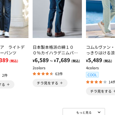
ア ライトデ
日本製本格派の綿１０
コムルヴァン・
ーパンツ
０％カイハラデニムパン
っきりはける涼
ツ
ジーンズ
389
6,589
7,689
5,489
¥
¥
¥
(税込)
～
(税込)
(税込)
2
colors
4
colors
63件
COOL
2件
14
チラ見をする
する
チラ見をする
もっと見る