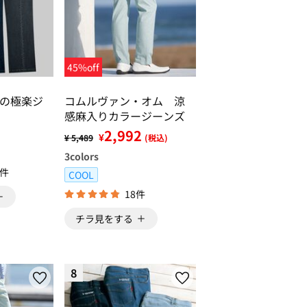
45%off
の極楽ジ
コムルヴァン・オム 涼
感麻入りカラージーンズ
2,992
¥
¥ 5,489
(税込)
3
colors
3件
COOL
18件
チラ見をする
8