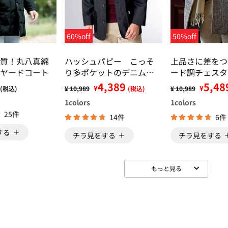
60%off
50%off
質！丸八真綿
ハッシュパピー こっそ
上品さに差をつ
ヤードコート
り多ポケットのデニム見
ード調チェスタ
えカバーオール
4,389
5,48
¥
¥
(税込)
¥ 10,989
(税込)
¥ 10,989
1
colors
1
colors
25件
14件
6件
する
チラ見をする
チラ見をする
もっと見る