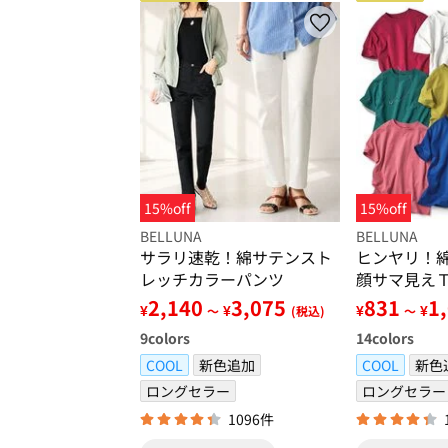
15%off
15%off
BELLUNA
BELLUNA
サラリ速乾！綿サテンスト
ヒンヤリ！
レッチカラーパンツ
顔サマ見え
2,140
3,075
831
1
¥
¥
¥
¥
～
(税込)
～
9
colors
14
colors
COOL
新色追加
COOL
新色
ロングセラー
ロングセラー
1096件