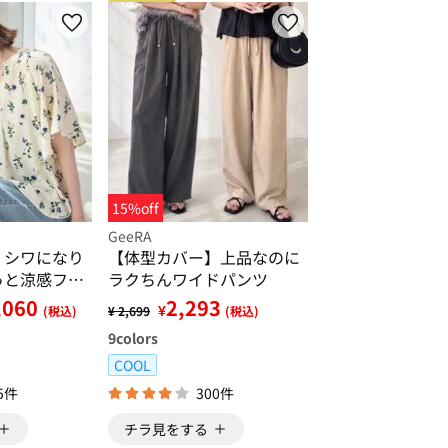
15%off
GeeRA
】シワになり
【体型カバー】上品なのに
っと涼感フレ
ラクちんワイドパンツ
ラウス
,060
2,293
¥
(税込)
¥ 2,699
(税込)
9
colors
COOL
5件
300件
チラ見をする