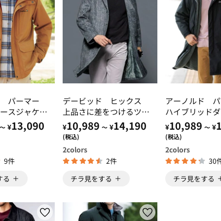
ド パーマー
デービッド ヒックス
アーノルド 
ースジャケッ
上品さに差をつけるツイ
ハイブリッドダ
ード調エレガンスコート
アモッズコート
13,090
10,989
14,190
10,989
¥
¥
¥
¥
¥
～
～
～
(税込)
(税込)
2
colors
2
colors
9件
2件
30
する
チラ見をする
チラ見をする