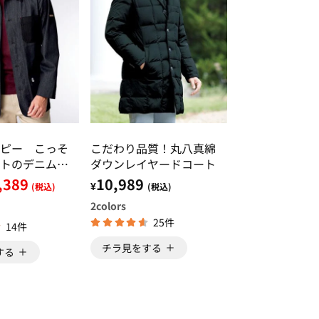
ピー こっそ
こだわり品質！丸八真綿
トのデニム見
ダウンレイヤードコート
ール
,389
10,989
¥
(税込)
(税込)
2
colors
25件
14件
チラ見をする
する