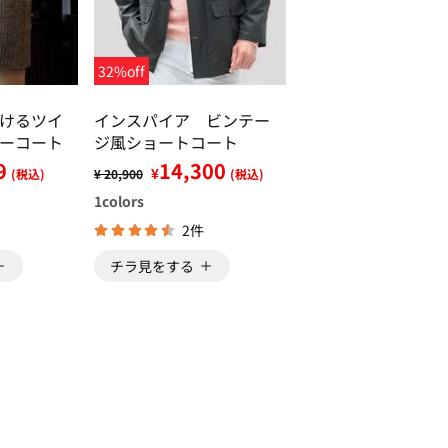
32%off
けるツイ
インスパイア ビンテー
ーコート
ジ風ショートコート
9
14,300
¥
(税込)
¥ 20,900
(税込)
1
colors
2件
チラ見をする