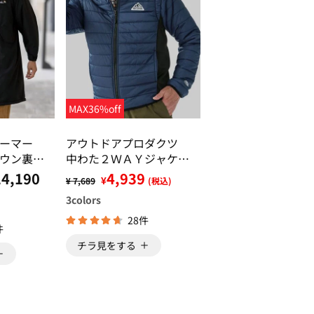
MAX36%off
パーマー
アウトドアプロダクツ
ウン裏ボ
中わた２ＷＡＹジャケッ
ト
14,190
4,939
¥
¥ 7,689
(税込)
3
colors
28件
件
チラ見をする