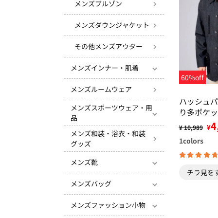
メンズブルゾン
メンズダウンジャケット
その他メンズアウター
メンズインナー・肌着
60%off
メンズルームウェア
ハッシュパ
メンズスポーツウェア・用
り多ポケッ
品
えカバーオ
4
¥
¥ 10,989
メンズ和装・浴衣・和装
1
colors
グッズ
メンズ靴
チラ見を
メンズバッグ
メンズファッション小物