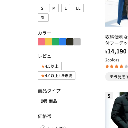
S
M
L
LL
3L
カラー
収納便利な
付フーデッ
14,190
¥
レビュー
2
colors
4.5以上
4.0以上4.5未満
チラ見を
商品タイプ
5
割引商品
価格帯
￥～1,999