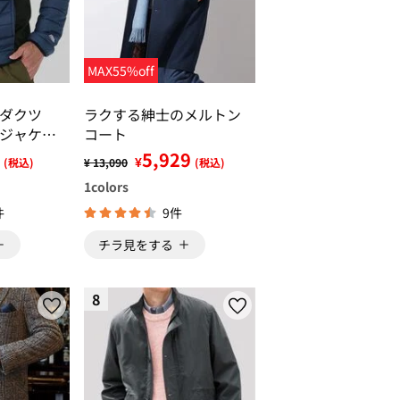
MAX55%off
ロダクツ
ラクする紳士のメルトン
ジャケッ
コート
5,929
¥
(税込)
¥ 13,090
(税込)
1
colors
件
9件
チラ見をする
8