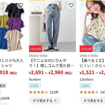
10%off
10%off
Viola e Viola
Viola e Viola
綿１００％大人
【デニムなのにひんや
【選べる２丈
Ｔシャツ
り！】隠しゴムで見た目す
にくい！さら
っきり！ストレッチ楽ちん
アスリーブブ
,018
2,691
2,960
1,521
2
¥
¥
¥
¥
(税込)
～
(税込)
～
デニム
6
colors
13
colors
追加
COOL
COOL
323件
34
1206件
チラ見をする
チラ見をする