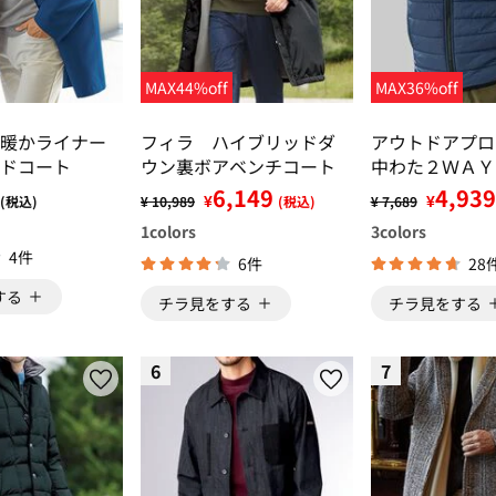
MAX44%off
MAX36%off
暖かライナー
フィラ ハイブリッドダ
アウトドアプ
ドコート
ウン裏ボアベンチコート
中わた２ＷＡＹ
ト
6,149
4,939
¥
¥
(税込)
¥ 10,989
(税込)
¥ 7,689
1
colors
3
colors
4件
6件
28
する
チラ見をする
チラ見をする
6
7