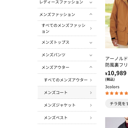
レディースファッション
メンズファッション
すべてのメンズファッシ
ョン
メンズトップス
メンズパンツ
アーノル
防風裏フリ
メンズアウター
ト
10,989
¥
(税込)
すべてのメンズアウター
3
colors
メンズコート
チラ見を
メンズジャケット
メンズベスト