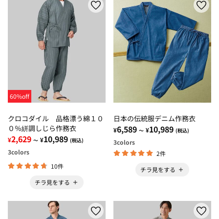
60%off
クロコダイル 品格漂う綿１０
日本の伝統服デニム作務衣
０％絣調しじら作務衣
6,589
10,989
¥
¥
～
(税込)
2,629
10,989
¥
¥
～
(税込)
3
colors
3
colors
2件
10件
チラ見をする
チラ見をする