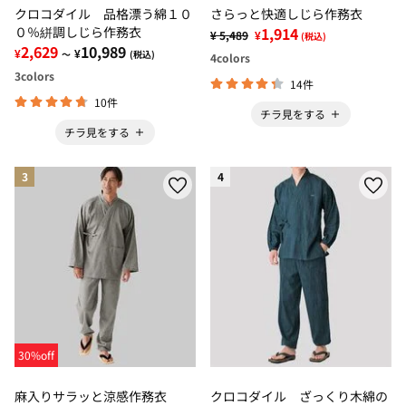
クロコダイル 品格漂う綿１０
さらっと快適しじら作務衣
０％絣調しじら作務衣
1,914
¥ 5,489
¥
(税込)
2,629
10,989
¥
¥
～
(税込)
4
colors
3
colors
14件
10件
チラ見をする
チラ見をする
3
4
30%off
麻入りサラッと涼感作務衣
クロコダイル ざっくり木綿の