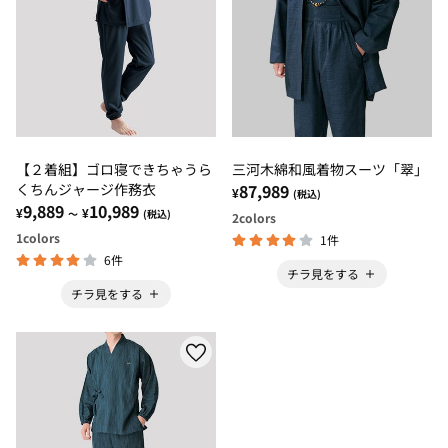
【２着組】ゴロ寝できちゃうら
三河木綿和風着物スーツ「翠」
くちんジャージ作務衣
87,989
¥
(税込)
9,889
10,989
¥
¥
～
(税込)
2
colors
1
colors
1件
6件
チラ見をする
チラ見をする