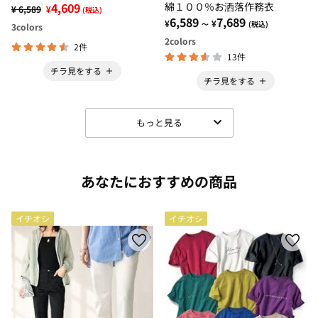
4,609
綿１００％お洒落作務衣
¥ 6,589
¥
(税込)
6,589
7,689
¥
¥
～
(税込)
3
colors
2
colors
2件
13件
チラ見をする
チラ見をする
もっと見る
あなたにおすすめの商品
イチオシ
イチオシ