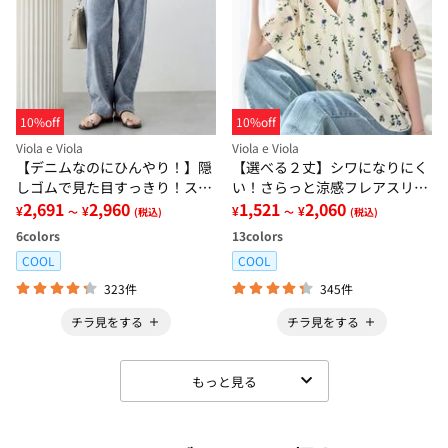
10%off
10%off
Viola e Viola
Viola e Viola
【デニムなのにひんやり！】隠
【選べる２丈】シワになりにく
しゴムで見た目すっきり！スト
い！さらっと涼感フレアスリー
レッチ楽ちんデニム
2,691
2,960
ブブラウス
1,521
2,060
¥
¥
¥
¥
～
(税込)
～
(税込)
6
colors
13
colors
COOL
COOL
323件
345件
チラ見をする
チラ見をする
もっと見る