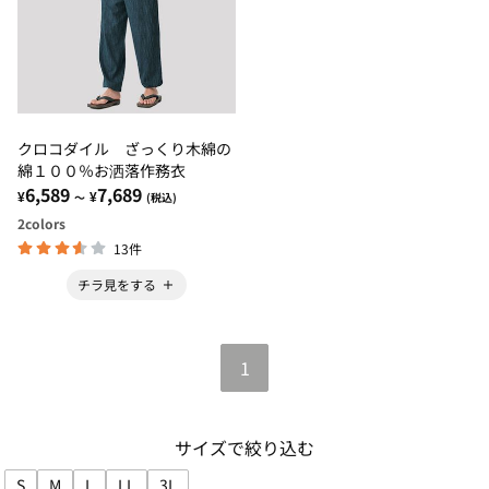
クロコダイル ざっくり木綿の
綿１００％お洒落作務衣
6,589
7,689
¥
¥
～
(税込)
2
colors
13件
チラ見をする
1
サイズで絞り込む
S
M
L
LL
3L