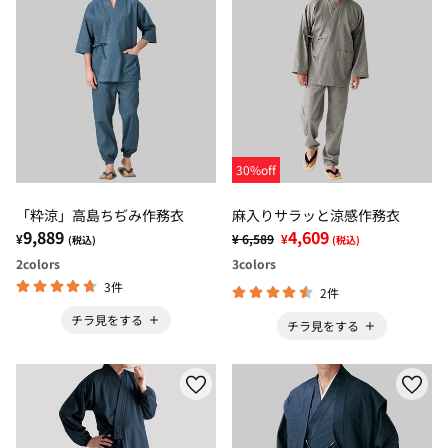
30%off
「粋涼」高島ちぢみ作務衣
麻入りサラッと涼感作務衣
9,889
4,609
¥
¥ 6,589
¥
(税込)
(税込)
2
colors
3
colors
3件
2件
チラ見をする
チラ見をする