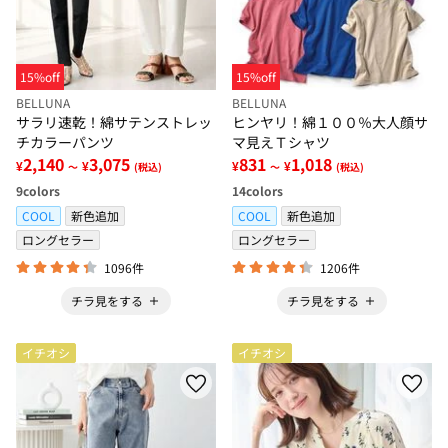
15%off
15%off
BELLUNA
BELLUNA
サラリ速乾！綿サテンストレッ
ヒンヤリ！綿１００％大人顔サ
チカラーパンツ
マ見えＴシャツ
2,140
3,075
831
1,018
¥
¥
¥
¥
～
(税込)
～
(税込)
9
colors
14
colors
COOL
新色追加
COOL
新色追加
ロングセラー
ロングセラー
1096件
1206件
チラ見をする
チラ見をする
イチオシ
イチオシ