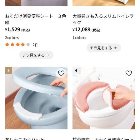
おくだけ消臭便座シート ３色
大量巻きも入るスリムトイレラ
組
ック
1,529
12,089
¥
¥
(税込)
(税込)
2
colors
1
colors
2件
チラ見をする
チラ見をする
3
4
おしっこ吸うパット
抗菌防臭 ふっくら便座シート