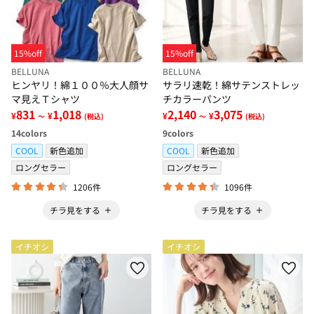
15%off
15%off
BELLUNA
BELLUNA
ヒンヤリ！綿１００％大人顔サ
サラリ速乾！綿サテンストレッ
マ見えＴシャツ
チカラーパンツ
831
1,018
2,140
3,075
¥
¥
¥
¥
～
(税込)
～
(税込)
14
colors
9
colors
COOL
新色追加
COOL
新色追加
ロングセラー
ロングセラー
1206件
1096件
チラ見をする
チラ見をする
イチオシ
イチオシ