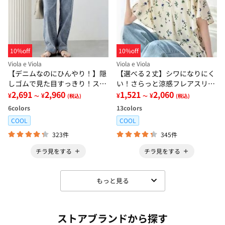
10%off
10%off
Viola e Viola
Viola e Viola
【デニムなのにひんやり！】隠
【選べる２丈】シワになりにく
しゴムで見た目すっきり！スト
い！さらっと涼感フレアスリー
レッチ楽ちんデニム
2,691
2,960
ブブラウス
1,521
2,060
¥
¥
¥
¥
～
(税込)
～
(税込)
6
colors
13
colors
COOL
COOL
323件
345件
チラ見をする
チラ見をする
もっと見る
ストアブランドから探す