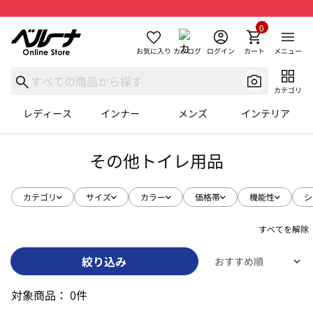
0
お気に入り
カタログ
ログイン
カート
メニュー
カテゴリ
レディース
インナー
メンズ
インテリア
その他トイレ用品
カテゴリ
サイズ
カラー
価格帯
機能性
シ
すべてを解除
絞り込み
対象商品：
0件