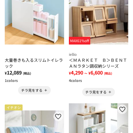
MAX61%off
iellio
大量巻きも入るスリムトイレラ
＜ＭＡＲＫＥＴ Ｂ＞ＢＥＮＴ
ック
ＡＮラタン調収納シリーズ
12,089
4,290
6,600
¥
¥
¥
(税込)
～
(税込)
1
colors
4
colors
チラ見をする
チラ見をする
イチオシ