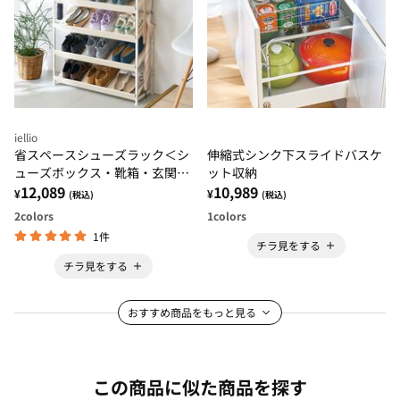
iellio
省スペースシューズラック＜シ
伸縮式シンク下スライドバスケ
ューズボックス・靴箱・玄関収
ット収納
納＞
12,089
10,989
¥
¥
(税込)
(税込)
2
colors
1
colors
1件
チラ見をする
チラ見をする
おすすめ商品をもっと見る
この商品に似た商品を探す