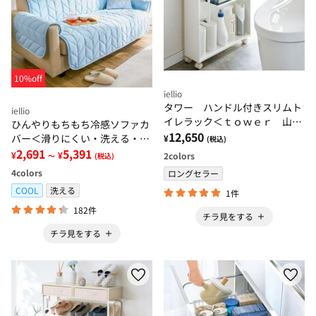
10%off
iellio
タワー ハンドル付きスリムト
iellio
イレラック＜ｔｏｗｅｒ 山崎
ひんやりもちもち冷感ソファカ
実業＞
12,650
バー＜滑りにくい・洗える・接
¥
(税込)
触冷感・抗菌防臭・ソファーカ
2,691
5,391
¥
¥
2
colors
～
(税込)
バー・ハイバック・２人掛・３
4
colors
ロングセラー
人掛＞
COOL
洗える
1件
182件
チラ見をする
チラ見をする