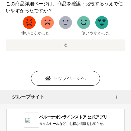
1
この商品詳細ページは、商品を確認・比較するうえで使
か
いやすかったですか？
ら
5
ま
で
使いにくかった
使いやすかった
の
オ
次
プ
シ
ョ
ン
を
トップページへ
選
択
し
グループサイト
ま
す。
1
ベルーナオンラインストア 公式アプリ
は
使
タイムセールなど、お得な情報をお知らせ。
い