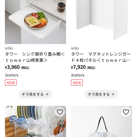
iellio
iellio
タワー シンク扉折り畳み棚＜
タワー マグネットレンジガー
ｔｏｗｅｒ山崎実業＞
ド４枚パネル＜ｔｏｗｅｒ山崎
3,960
実業＞
7,920
¥
¥
(税込)
(税込)
2
colors
2
colors
NEW
NEW
チラ見をする
チラ見をする