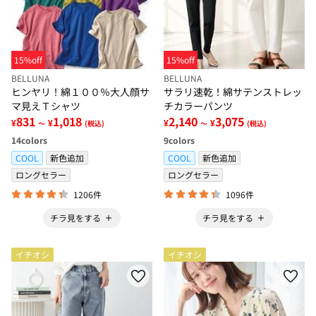
15%off
15%off
BELLUNA
BELLUNA
ヒンヤリ！綿１００％大人顔サ
サラリ速乾！綿サテンストレッ
マ見えＴシャツ
チカラーパンツ
831
1,018
2,140
3,075
¥
¥
¥
¥
～
(税込)
～
(税込)
14
colors
9
colors
COOL
新色追加
COOL
新色追加
ロングセラー
ロングセラー
1206件
1096件
チラ見をする
チラ見をする
イチオシ
イチオシ