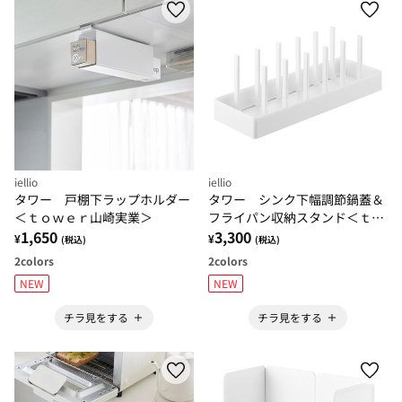
iellio
iellio
タワー 戸棚下ラップホルダー
タワー シンク下幅調節鍋蓋＆
＜ｔｏｗｅｒ山崎実業＞
フライパン収納スタンド＜ｔｏ
1,650
ｗｅｒ山崎実業＞
3,300
¥
¥
(税込)
(税込)
2
colors
2
colors
NEW
NEW
チラ見をする
チラ見をする