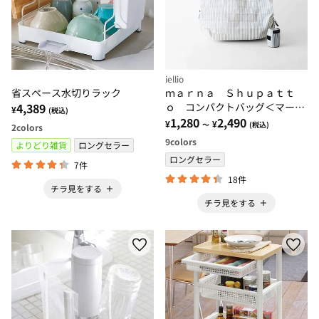
iellio
省スペース水切りラック
ｍａｒｎａ Ｓｈｕｐａｔｔ
4,389
ｏ コンパクトバッグ＜マー
¥
(税込)
ナ シュパット＞
1,280
2,490
¥
¥
～
(税込)
2
colors
9
colors
よりどり雑貨
ロングセラー
ロングセラー
7件
18件
チラ見をする
チラ見をする