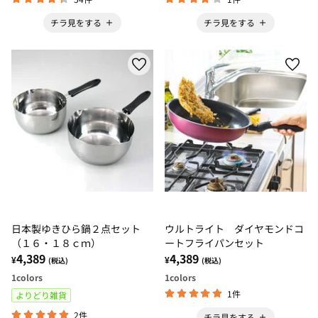
チラ見をする
チラ見をする
日本製ゆきひら鍋２点セット
ウルトライト ダイヤモンドコ
（１６・１８ｃｍ）
ートフライパンセット
4,389
4,389
¥
¥
(税込)
(税込)
1
colors
1
colors
1件
よりどり雑貨
2件
チラ見をする