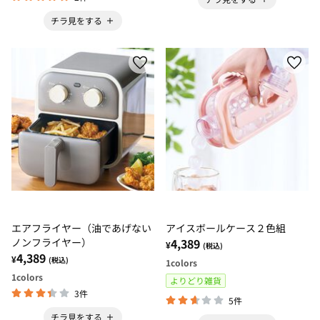
チラ見をする
エアフライヤー（油であげない
アイスボールケース２色組
ノンフライヤー）
4,389
¥
(税込)
4,389
¥
(税込)
1
colors
1
colors
よりどり雑貨
3件
5件
チラ見をする