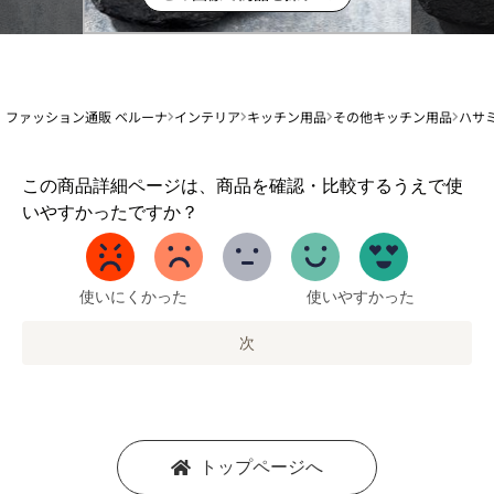
ファッション通販 ベルーナ
インテリア
キッチン用品
その他キッチン用品
ハサ
1
この商品詳細ページは、商品を確認・比較するうえで使
か
いやすかったですか？
ら
5
ま
で
使いにくかった
使いやすかった
の
オ
次
プ
シ
ョ
ン
を
トップページへ
選