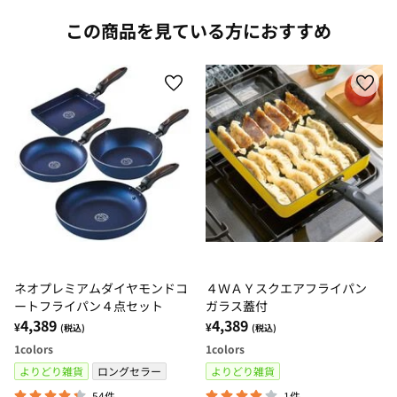
この商品を見ている方におすすめ
ネオプレミアムダイヤモンドコ
４ＷＡＹスクエアフライパン
ートフライパン４点セット
ガラス蓋付
4,389
4,389
¥
¥
(税込)
(税込)
1
colors
1
colors
よりどり雑貨
ロングセラー
よりどり雑貨
54件
1件