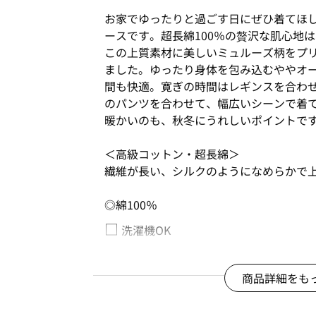
お家でゆったりと過ごす日にぜひ着てほ
ースです。超長綿100％の贅沢な肌心地
この上質素材に美しいミュルーズ柄をプ
ました。ゆったり身体を包み込むややオ
間も快適。寛ぎの時間はレギンスを合わ
のパンツを合わせて、幅広いシーンで着
暖かいのも、秋冬にうれしいポイントで
＜高級コットン・超長綿＞
繊維が長い、シルクのようになめらかで
◎綿100％
□
洗濯機OK
綿100%
秋号
商品詳細をも
商品番号：
OFWI-02049