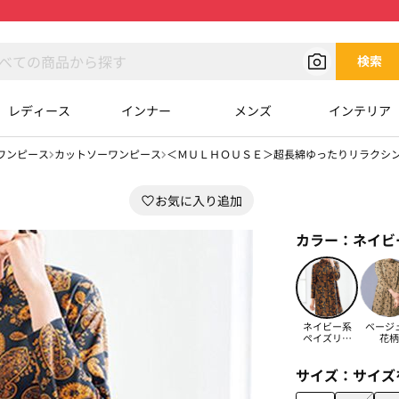
検索
レディース
インナー
メンズ
インテリア
ワンピース
カットソーワンピース
＜ＭＵＬＨＯＵＳＥ＞超長綿ゆったりリラクシ
カラー：
ネイビ
ネイビー系
ベージ
ペイズリー
花柄
柄
サイズ：
サイズ