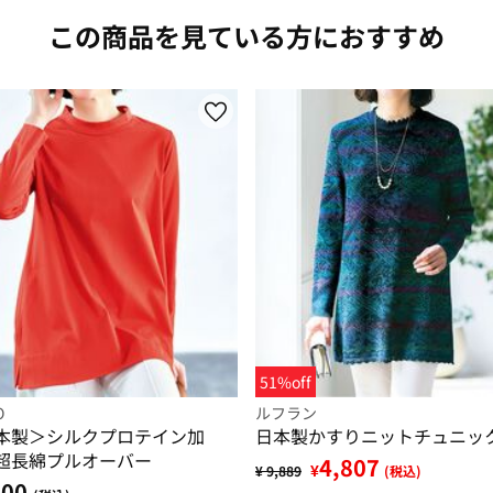
この商品を見ている方におすすめ
51%off
O
ルフラン
本製＞シルクプロテイン加
日本製かすりニットチュニッ
超長綿プルオーバー
4,807
¥
¥ 9,889
(税込)
900