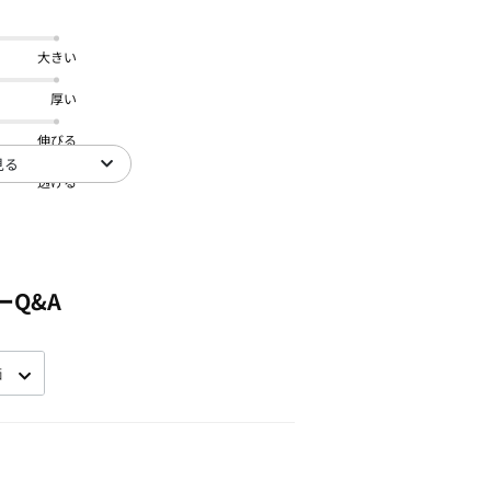
大きい
厚い
伸びる
見る
透ける
ーQ&A