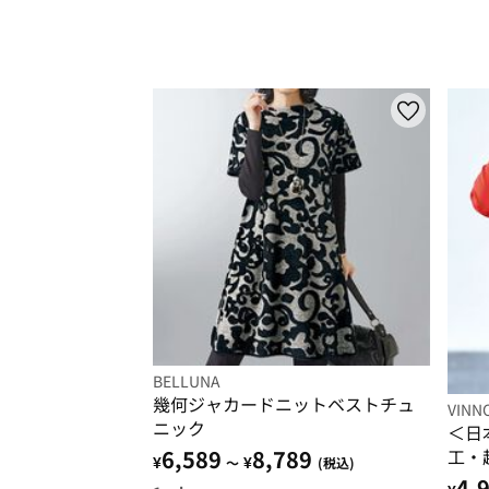
BELLUNA
幾何ジャカードニットベストチュ
VINN
ニック
＜日
工・
6,589
8,789
¥
¥
～
(税込)
4,