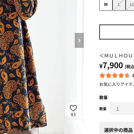
M
L
L
＜ＭＵＬＨＯＵ
7,900
¥
(税込
お気に入りアイテ
数量
83
選択中の商品