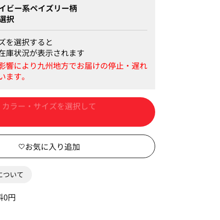
イビー系ペイズリー柄
選択
S
ズを選択すると
在庫状況が表示されます
カートに入れる
0について