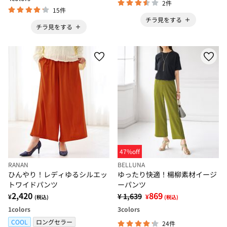
2件
15件
チラ見をする
チラ見をする
47%off
RANAN
BELLUNA
ひんやり！レディゆるシルエッ
ゆったり快適！楊柳素材イージ
トワイドパンツ
ーパンツ
2,420
869
¥ 1,639
¥
¥
(税込)
(税込)
1
colors
3
colors
COOL
ロングセラー
24件