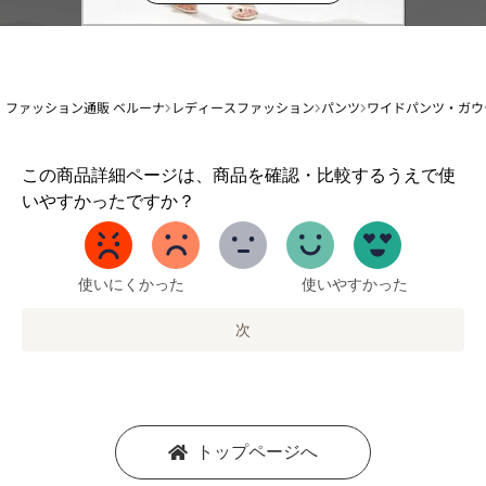
ファッション通販 ベルーナ
レディースファッション
パンツ
ワイドパンツ・ガウ
1
この商品詳細ページは、商品を確認・比較するうえで使
か
いやすかったですか？
ら
5
ま
で
使いにくかった
使いやすかった
の
オ
次
プ
シ
ョ
ン
を
トップページへ
選