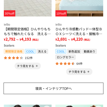
30%off
10%off
iellio
iellio
【期間限定価格】ひんやりもち
ひんやり冷感敷パッド一体型Ｂ
もちで触れたくなる 洗えるラ
ＯＸシーツ＜洗える・接触冷
グ＜低反発・滑りにくい・接触
2,792
4,193
感・抗菌防臭・時短・家事楽・
2,691
4,220
¥
¥
¥
¥
～
(税込)
～
(税込)
冷感・防ダニ・カーペット＞
ボックスシーツ・寝苦しさ対策
5
colors
5
colors
＞
期間限定価格
COOL
洗える
COOL
新色追加
動画あり
ロングセラー
152件
64件
チラ見をする
チラ見をする
寝具・インテリアTOPへ