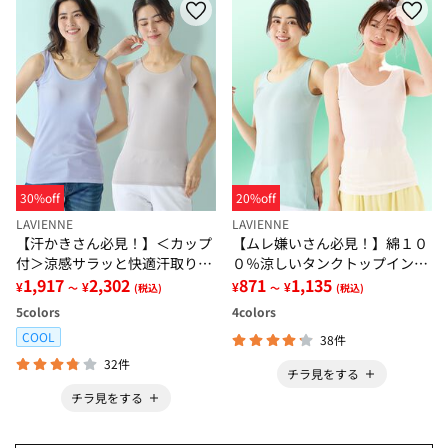
30%off
20%off
LAVIENNE
LAVIENNE
【汗かきさん必見！】＜カップ
【ムレ嫌いさん必見！】綿１０
付＞涼感サラッと快適汗取りタ
０％涼しいタンクトップインナ
ンクトップインナー＜さらりラ
1,917
2,302
ー＜さらりラボ＞
871
1,135
¥
¥
¥
¥
～
(税込)
～
(税込)
ボ＞
5
colors
4
colors
COOL
38件
32件
チラ見をする
チラ見をする