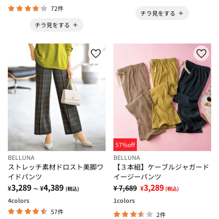
72件
チラ見をする
チラ見をする
57%off
BELLUNA
BELLUNA
ストレッチ素材ドロスト美脚ワ
【３本組】ケーブルジャガード
イドパンツ
イージーパンツ
3,289
4,389
3,289
¥ 7,689
¥
¥
¥
～
(税込)
(税込)
4
colors
1
colors
57件
2件