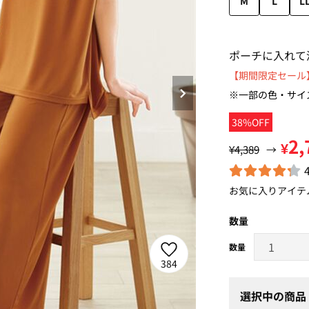
M
L
L
ポーチに入れて
【期間限定セール】
※一部の色・サイ
38%OFF
2,
¥
¥4,389
→
お気に入りアイテ
数量
384
選択中の商品