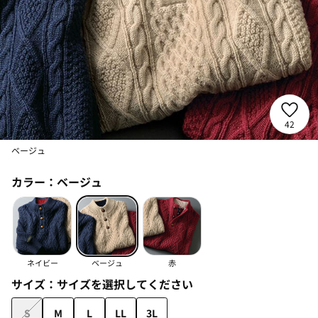
42
ベージュ
カラー：
ベージュ
ネイビー
ベージュ
赤
サイズ：
サイズを選択してください
S
M
L
LL
3L