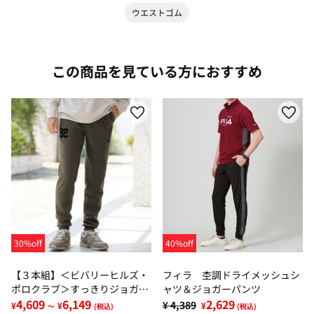
ウエストゴム
この商品を見ている方におすすめ
30%off
40%off
【３本組】＜ビバリーヒルズ・
フィラ 杢調ドライメッシュシ
ポロクラブ＞すっきりジョガー
ャツ＆ジョガーパンツ
パンツ
4,609
6,149
2,629
¥ 4,389
¥
¥
¥
～
(税込)
(税込)