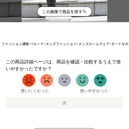
この画像で商品を探す
ファッション通販 ベルーナ
メンズファッション
メンズルームウェア
モードな大
1
この商品詳細ページは、商品を確認・比較するうえで使
か
いやすかったですか？
ら
5
ま
で
使いにくかった
使いやすかった
の
オ
次
プ
シ
ョ
ン