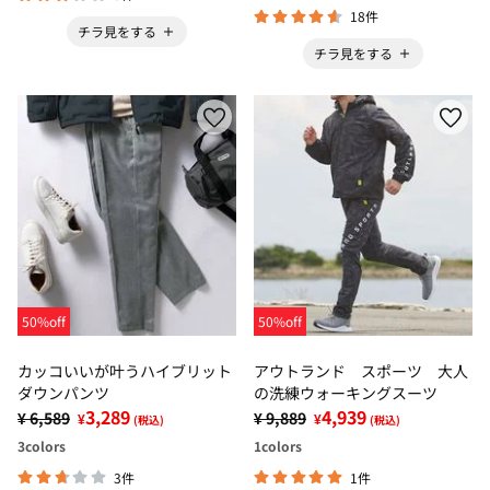
18件
チラ見をする
チラ見をする
50%off
50%off
カッコいいが叶うハイブリット
アウトランド スポーツ 大人
ダウンパンツ
の洗練ウォーキングスーツ
3,289
4,939
¥ 6,589
¥ 9,889
¥
¥
(税込)
(税込)
3
colors
1
colors
3件
1件