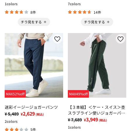
1
colors
7
colors
8件
14件
チラ見をする
チラ見をする
MAX52%off
MAX49%off
迷彩イージージョガーパンツ
【３本組】＜ケー・スイス＞杢
2,629
スラブライン使いジョガーパン
¥ 5,489
¥
(税込)
ツ
3,949
¥ 7,689
¥
(税込)
2
colors
1
colors
5件