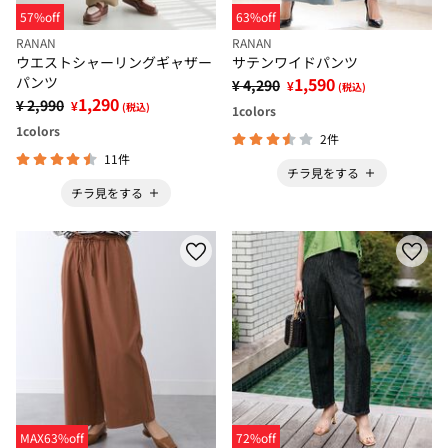
57%off
63%off
RANAN
RANAN
ウエストシャーリングギャザー
サテンワイドパンツ
パンツ
1,590
¥ 4,290
¥
(税込)
1,290
¥ 2,990
¥
(税込)
1
colors
1
colors
2件
11件
チラ見をする
チラ見をする
MAX63%off
72%off