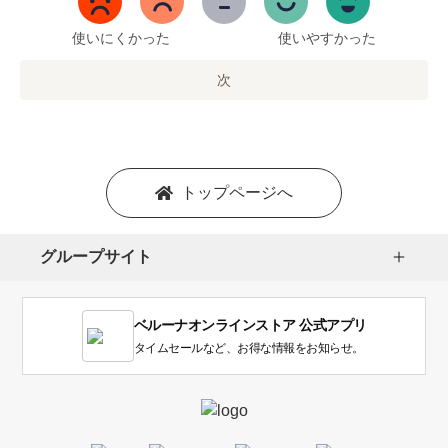
ま
で
使いにくかった
使いやすかった
の
オ
次
プ
シ
ョ
ン
を
トップページへ
選
択
し
グループサイト
ま
す。
1
ベルーナオンラインストア 公式アプリ
は
使
タイムセールなど、お得な情報をお知らせ。
い
に
く
か