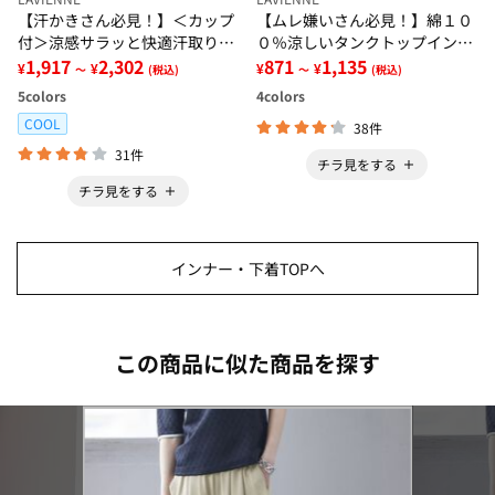
【汗かきさん必見！】＜カップ
【ムレ嫌いさん必見！】綿１０
付＞涼感サラッと快適汗取りタ
０％涼しいタンクトップインナ
ンクトップインナー＜さらりラ
1,917
2,302
ー＜さらりラボ＞
871
1,135
¥
¥
¥
¥
～
(税込)
～
(税込)
ボ＞
5
colors
4
colors
COOL
38件
31件
チラ見をする
チラ見をする
インナー・下着TOPへ
この商品に似た商品を探す