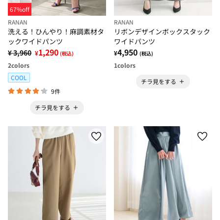
67%off
RANAN
RANAN
洗える！ひんやり！麻調素材タ
リボンデザインボックスタック
ックワイドパンツ
ワイドパンツ
1,290
4,950
¥ 3,960
¥
¥
(税込)
(税込)
2
colors
1
colors
COOL
チラ見をする
9件
チラ見をする