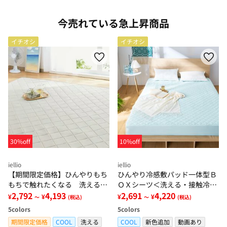
今売れている急上昇商品
イチオシ
イチオシ
30%off
10%off
iellio
iellio
【期間限定価格】ひんやりもち
ひんやり冷感敷パッド一体型Ｂ
もちで触れたくなる 洗えるラ
ＯＸシーツ＜洗える・接触冷
グ＜低反発・滑りにくい・接触
2,792
4,193
感・抗菌防臭・時短・家事楽・
2,691
4,220
¥
¥
¥
¥
～
(税込)
～
(税込)
冷感・防ダニ・カーペット＞
ボックスシーツ・寝苦しさ対策
5
colors
5
colors
＞
期間限定価格
COOL
洗える
COOL
新色追加
動画あり