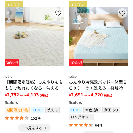
イチオシ
イチオシ
30%off
10%off
iellio
iellio
【期間限定価格】ひんやりもち
ひんやり冷感敷パッド一体型Ｂ
もちで触れたくなる 洗えるラ
ＯＸシーツ＜洗える・接触冷
グ＜低反発・滑りにくい・接触
2,792
4,193
感・抗菌防臭・時短・家事楽・
2,691
4,220
¥
¥
¥
¥
～
(税込)
～
(税込)
冷感・防ダニ・カーペット＞
ボックスシーツ・寝苦しさ対策
5
colors
5
colors
＞
期間限定価格
COOL
洗える
COOL
新色追加
動画あり
ロングセラー
152件
64件
チラ見をする