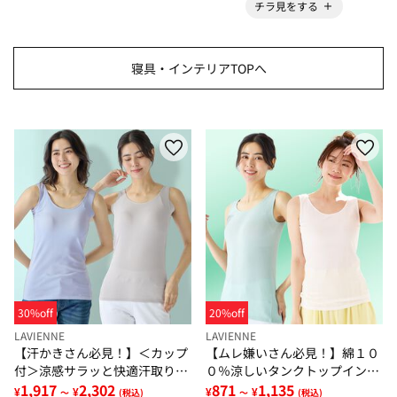
チラ見をする
寝具・インテリアTOPへ
30%off
20%off
LAVIENNE
LAVIENNE
【汗かきさん必見！】＜カップ
【ムレ嫌いさん必見！】綿１０
付＞涼感サラッと快適汗取りタ
０％涼しいタンクトップインナ
ンクトップインナー＜さらりラ
1,917
2,302
ー＜さらりラボ＞
871
1,135
¥
¥
¥
¥
～
(税込)
～
(税込)