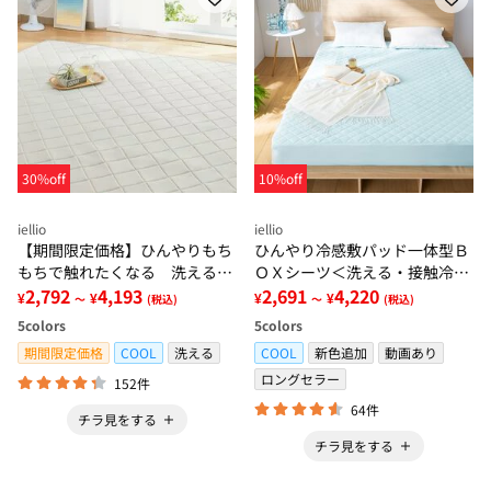
30%off
10%off
iellio
iellio
【期間限定価格】ひんやりもち
ひんやり冷感敷パッド一体型Ｂ
もちで触れたくなる 洗えるラ
ＯＸシーツ＜洗える・接触冷
グ＜低反発・滑りにくい・接触
2,792
4,193
感・抗菌防臭・時短・家事楽・
2,691
4,220
¥
¥
¥
¥
～
(税込)
～
(税込)
冷感・防ダニ・カーペット＞
ボックスシーツ・寝苦しさ対策
5
colors
5
colors
＞
期間限定価格
COOL
洗える
COOL
新色追加
動画あり
ロングセラー
152件
64件
チラ見をする
チラ見をする