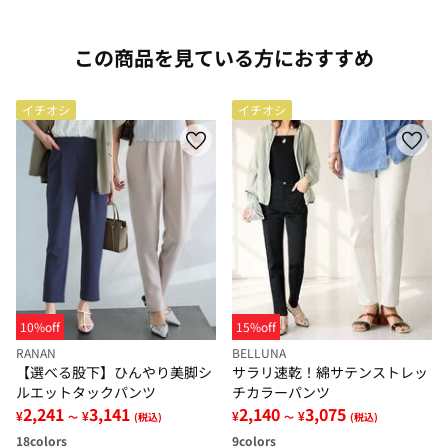
この商品を見ている方におすすめ
イチオシ
イチオシ
10%off
15%off
RANAN
BELLUNA
【選べる股下】ひんやり美脚シ
サラリ速乾！綿サテンストレッ
ルエットタックパンツ
チカラーパンツ
2,241
3,141
2,140
3,075
¥
¥
¥
¥
～
(税込)
～
(税込)
18
colors
9
colors