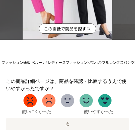
この画像で商品を探す
ファッション通販 ベルーナ
レディースファッション
パンツ
フルレングスパンツ
1
この商品詳細ページは、商品を確認・比較するうえで使
か
いやすかったですか？
ら
5
ま
で
使いにくかった
使いやすかった
の
オ
次
プ