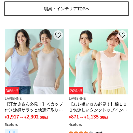
寝具・インテリアTOPへ
30%off
20%off
LAVIENNE
LAVIENNE
【汗かきさん必見！】＜カップ
【ムレ嫌いさん必見！】綿１０
付＞涼感サラッと快適汗取りタ
０％涼しいタンクトップインナ
ンクトップインナー＜さらりラ
1,917
2,302
ー＜さらりラボ＞
871
1,135
¥
¥
¥
¥
～
(税込)
～
(税込)
ボ＞
5
colors
4
colors
COOL
38件