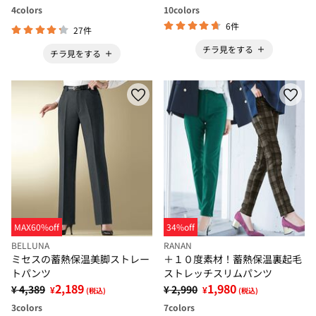
4
colors
10
colors
6件
27件
チラ見をする
チラ見をする
MAX60%off
34%off
BELLUNA
RANAN
ミセスの蓄熱保温美脚ストレー
＋１０度素材！蓄熱保温裏起毛
トパンツ
ストレッチスリムパンツ
2,189
1,980
¥ 4,389
¥ 2,990
¥
¥
(税込)
(税込)
3
colors
7
colors