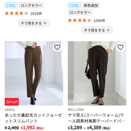
COOL
ロングセラー
COOL
新色追加
ロングセラー
2928件
1096件
チラ見をする
チラ見をする
20%off
alotta
BELLUNA
あったか裏起毛カットジョーゼ
サマ見え(スーパーウォーム)ウ
ットスリムパンツ
ール調素材美脚テーパードパン
1,992
ツ
3,289
4,389
¥ 2,490
¥
¥
¥
(税込)
～
(税込)