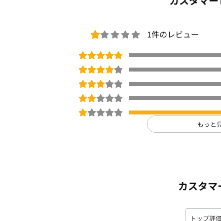
カスタマー
※画像はご覧のモニターやパソコン等に
る場合がございます。
□
個別配送(別途配送料有)
1件のレビュー
設置サービス
3way
夏号
商品番号：
OFEV-99923
もっと
カスタマ