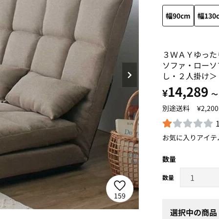
幅90cm
幅130
３ＷＡＹゆった
ソファ・ローソ
し・２人掛け＞
14,289
¥
～
¥2,20
お気に入りアイテ
数量
159
選択中の商品