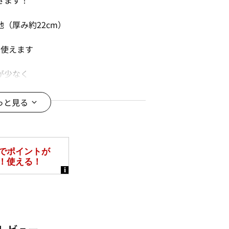
きます！
（厚み約22cm）
も使えます
が少なく
り広く感じます
っと見る