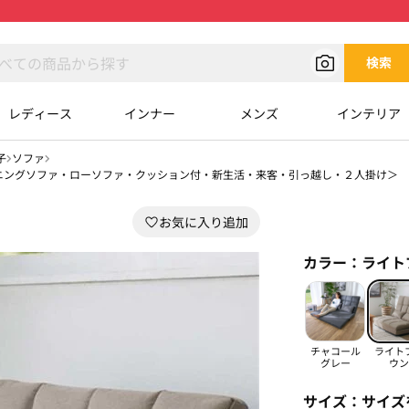
検索
レディース
インナー
メンズ
インテリア
子
ソファ
ニングソファ・ローソファ・クッション付・新生活・来客・引っ越し・２人掛け＞
カラー：
ライト
チャコール
ライト
グレー
ウン
サイズ：
サイズ