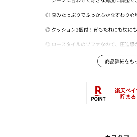
シーンに合わせて好きな角度に調整で
◎ 厚みたっぷりでふっかふかなすわり心地
◎ クッション2個付！背もたれにも枕に
◎ ロースタイルのソファなので、圧迫感
ワンルームや小さいお部屋でもすっき
商品詳細をも
＜選べるカラー＞
・ライトブラウン
・アイボリー
・グリーン
・チャコールグレー
＜選べるサイズ＞
・幅90cm
・幅130cm