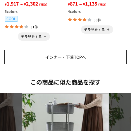
ンクトップインナー＜さらりラ
1,917
2,302
ー＜さらりラボ＞
871
1,135
¥
¥
¥
¥
～
(税込)
～
(税込)
ボ＞
5
colors
4
colors
COOL
38件
31件
チラ見をする
チラ見をする
インナー・下着TOPへ
この商品に似た商品を探す