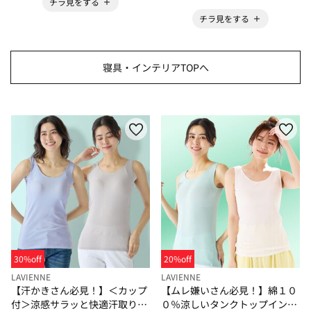
チラ見をする
チラ見をする
寝具・インテリアTOPへ
30%off
20%off
LAVIENNE
LAVIENNE
【汗かきさん必見！】＜カップ
【ムレ嫌いさん必見！】綿１０
付＞涼感サラッと快適汗取りタ
０％涼しいタンクトップインナ