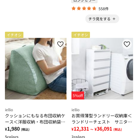
558件
チラ見をする
イチオシ
イチオシ
5%off
iellio
iellio
クッションにもなる布団収納ケ
お買得薄型ランドリー収納庫＜
ース＜洋服収納・布団収納袋・
ランドリーチェスト サニタリ
クッション・腰あて・便利・見
1,980
ー収納 サニタリーチェスト
12,331
36,091
¥
¥
¥
(税込)
～
(税込)
せる収納＞
薄型収納＞
5
colors
2
colors