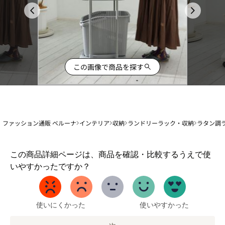
この画像で商品を探す
ファッション通販 ベルーナ
インテリア
収納
ランドリーラック・収納
ラタン調ラ
1
この商品詳細ページは、商品を確認・比較するうえで使
か
いやすかったですか？
ら
5
ま
で
使いにくかった
使いやすかった
の