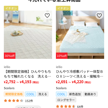
イチオシ
イチオシ
30%off
10%off
iellio
iellio
【期間限定価格】ひんやりもち
ひんやり冷感敷パッド一体型Ｂ
もちで触れたくなる 洗えるラ
ＯＸシーツ＜洗える・接触冷
グ＜低反発・滑りにくい・接触
2,792
4,193
感・抗菌防臭・時短・家事楽・
2,691
4,220
¥
¥
¥
¥
～
(税込)
～
(税込)
冷感・防ダニ・カーペット＞
ボックスシーツ・寝苦しさ対策
5
colors
5
colors
＞
期間限定価格
COOL
洗える
COOL
新色追加
動画あり
ロングセラー
152件
64件