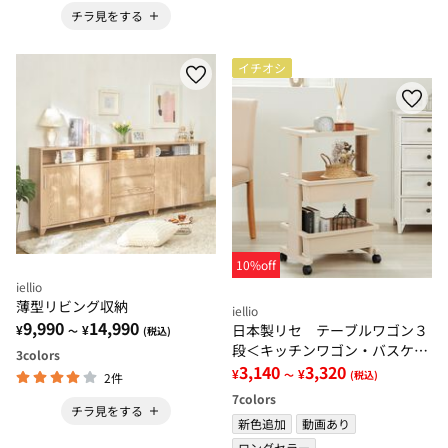
チラ見をする
イチオシ
10%off
iellio
薄型リビング収納
iellio
9,990
14,990
日本製リセ テーブルワゴン３
¥
¥
～
(税込)
段＜キッチンワゴン・バスケッ
3
colors
トトローリー・ラック・省スペ
3,140
3,320
¥
¥
～
(税込)
2件
ース・小物収納＞
7
colors
チラ見をする
新色追加
動画あり
ロングセラー