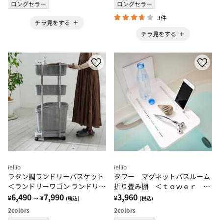
ロングセラー
ロングセラー
3件
チラ見をする
チラ見をする
iellio
iellio
ラタン調ランドリーバスケット
タワー マグネットバスルーム
＜ランドリーワゴン ランドリー
折り畳み棚 ＜ｔｏｗｅｒ 山
メイト 洗濯かご ランドリーボ
6,490
7,990
崎実業＞
3,960
¥
¥
¥
～
(税込)
(税込)
ックス 脱衣かご＞
2
colors
2
colors