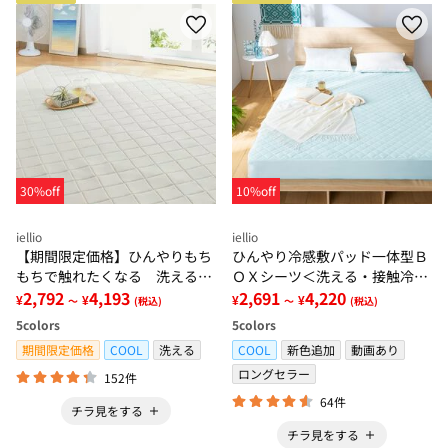
30%off
10%off
iellio
iellio
【期間限定価格】ひんやりもち
ひんやり冷感敷パッド一体型Ｂ
もちで触れたくなる 洗えるラ
ＯＸシーツ＜洗える・接触冷
グ＜低反発・滑りにくい・接触
2,792
4,193
感・抗菌防臭・時短・家事楽・
2,691
4,220
¥
¥
¥
¥
～
(税込)
～
(税込)
冷感・防ダニ・カーペット＞
ボックスシーツ・寝苦しさ対策
5
colors
5
colors
＞
期間限定価格
COOL
洗える
COOL
新色追加
動画あり
ロングセラー
152件
64件
チラ見をする
チラ見をする