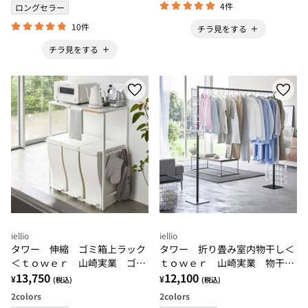
4件
ロングセラー
10件
チラ見をする
チラ見をする
iellio
iellio
タワー 伸縮 ゴミ箱上ラック
タワー 折り畳み室内物干し＜
＜ｔｏｗｅｒ 山崎実業 ゴミ
ｔｏｗｅｒ 山崎実業 物干し
箱 ごみ箱 ダストボックス
13,750
ラック 物干し竿 折り畳み
12,100
¥
¥
(税込)
(税込)
収納ラック＞
コンパクト洗濯物干しスタンド
2
colors
2
colors
＞