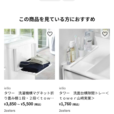
この商品を見ている方におすすめ
iellio
iellio
タワー 洗濯機横マグネット折
タワー 洗面台横隙間トレー＜
り畳み棚１段・２段＜ｔｏｗｅ
ｔｏｗｅｒ山崎実業＞
ｒ 山崎実業＞
3,850
5,500
1,760
¥
¥
¥
～
(税込)
(税込)
2
colors
2
colors