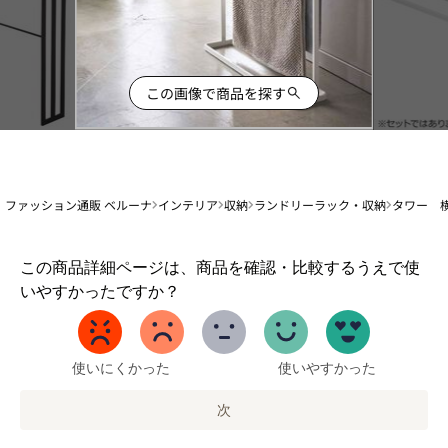
この画像で商品を探す
ファッション通販 ベルーナ
インテリア
収納
ランドリーラック・収納
タワー 
1
この商品詳細ページは、商品を確認・比較するうえで使
か
いやすかったですか？
ら
5
ま
で
使いにくかった
使いやすかった
の
オ
次
プ