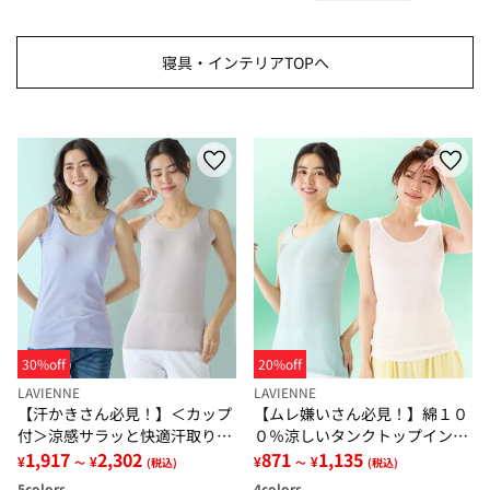
寝具・インテリアTOPへ
30%off
20%off
LAVIENNE
LAVIENNE
【汗かきさん必見！】＜カップ
【ムレ嫌いさん必見！】綿１０
付＞涼感サラッと快適汗取りタ
０％涼しいタンクトップインナ
ンクトップインナー＜さらりラ
1,917
2,302
ー＜さらりラボ＞
871
1,135
¥
¥
¥
¥
～
(税込)
～
(税込)
ボ＞
5
colors
4
colors