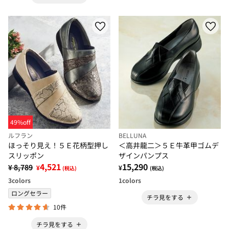
49%off
ルフラン
BELLUNA
ほっそり見え！５Ｅ花柄型押し
＜高井龍二＞５Ｅ牛革甲ゴムデ
スリッポン
ザインパンプス
4,521
15,290
¥ 8,789
¥
¥
(税込)
(税込)
3
colors
1
colors
ロングセラー
チラ見をする
10件
チラ見をする