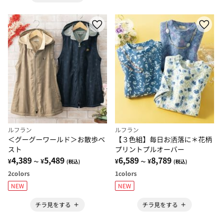
ルフラン
ルフラン
＜グーグーワールド＞お散歩ベ
【３色組】毎日お洒落に＊花柄
スト
プリントプルオーバー
4,389
5,489
6,589
8,789
¥
¥
¥
¥
～
(税込)
～
(税込)
2
colors
1
colors
NEW
NEW
チラ見をする
チラ見をする