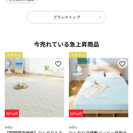
ブランドトップ
今売れている急上昇商品
イチオシ
イチオシ
30%off
10%off
iellio
iellio
【期間限定価格】ひんやりもち
ひんやり冷感敷パッド一体型Ｂ