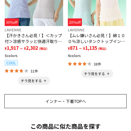
30%off
20%off
LAVIENNE
LAVIENNE
【汗かきさん必見！】＜カップ
【ムレ嫌いさん必見！】綿１０
付＞涼感サラッと快適汗取りタ
０％涼しいタンクトップインナ
ンクトップインナー＜さらりラ
1,917
2,302
ー＜さらりラボ＞
871
1,135
¥
¥
¥
¥
～
(税込)
～
(税込)
ボ＞
5
colors
4
colors
COOL
38件
31件
チラ見をする
チラ見をする
インナー・下着TOPへ
この商品に似た商品を探す