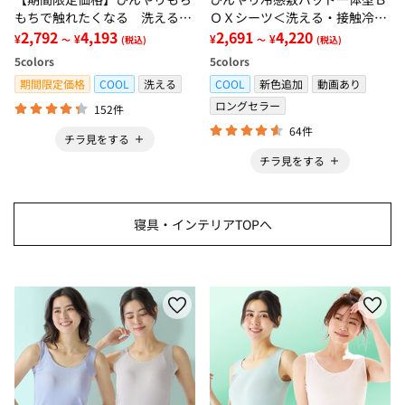
もちで触れたくなる 洗えるラ
ＯＸシーツ＜洗える・接触冷
グ＜低反発・滑りにくい・接触
2,792
4,193
感・抗菌防臭・時短・家事楽・
2,691
4,220
¥
¥
¥
¥
～
(税込)
～
(税込)
冷感・防ダニ・カーペット＞
ボックスシーツ・寝苦しさ対策
5
colors
5
colors
＞
期間限定価格
COOL
洗える
COOL
新色追加
動画あり
ロングセラー
152件
64件
チラ見をする
チラ見をする
寝具・インテリアTOPへ