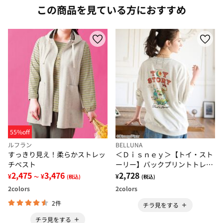
この商品を見ている方におすすめ
55%off
ルフラン
BELLUNA
すっきり見え！柔らかストレッ
＜Ｄｉｓｎｅｙ＞【トイ・スト
チベスト
ーリー】バックプリントトレー
2,475
3,476
ナー
2,728
¥
¥
¥
～
(税込)
(税込)
2
colors
2
colors
2件
チラ見をする
チラ見をする