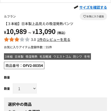
サイズを確認する
ルフラン
【３本組】日本製上品見えの吸湿発熱パンツ
10,989
13,090
¥
¥
～
(税込)
3.0
1件のレビューを見る
お気に入りアイテム登録件数：
55件
3本組
日本製
吸湿発熱
毛玉軽減
ウエストゴム
防シワ
冬号
商品番号：
OFV2-00354
数量
選択中の商品