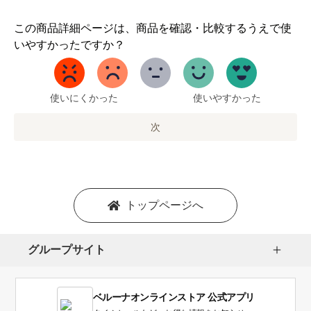
1
この商品詳細ページは、商品を確認・比較するうえで使
か
いやすかったですか？
ら
5
ま
で
使いにくかった
使いやすかった
の
オ
次
プ
シ
ョ
ン
を
トップページへ
選
択
し
グループサイト
ま
す。
1
ベルーナオンラインストア 公式アプリ
は