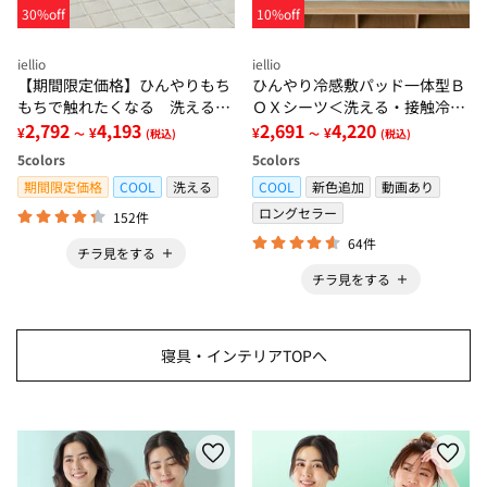
30%off
10%off
iellio
iellio
【期間限定価格】ひんやりもち
ひんやり冷感敷パッド一体型Ｂ
もちで触れたくなる 洗えるラ
ＯＸシーツ＜洗える・接触冷
グ＜低反発・滑りにくい・接触
2,792
4,193
感・抗菌防臭・時短・家事楽・
2,691
4,220
¥
¥
¥
¥
～
(税込)
～
(税込)
冷感・防ダニ・カーペット＞
ボックスシーツ・寝苦しさ対策
5
colors
5
colors
＞
期間限定価格
COOL
洗える
COOL
新色追加
動画あり
ロングセラー
152件
64件
チラ見をする
チラ見をする
寝具・インテリアTOPへ