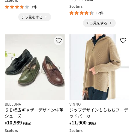
1
colors
3
colors
3件
12件
チラ見をする
チラ見をする
BELLUNA
VINNO
５Ｅ幅広ギャザーデザイン牛革
ジップデザインもちもちフーデ
シューズ
ッドパーカー
10,989
11,900
¥
¥
(税込)
(税込)
3
colors
2
colors