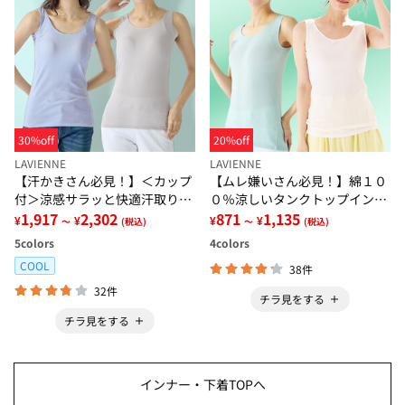
30%off
20%off
LAVIENNE
LAVIENNE
【汗かきさん必見！】＜カップ
【ムレ嫌いさん必見！】綿１０
付＞涼感サラッと快適汗取りタ
０％涼しいタンクトップインナ
ンクトップインナー＜さらりラ
1,917
2,302
ー＜さらりラボ＞
871
1,135
¥
¥
¥
¥
～
(税込)
～
(税込)
ボ＞
5
colors
4
colors
COOL
38件
32件
チラ見をする
チラ見をする
インナー・下着TOPへ