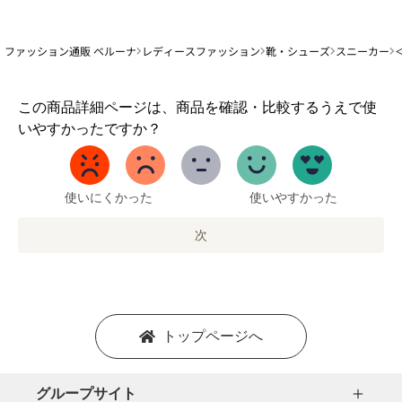
ファッション通販 ベルーナ
レディースファッション
靴・シューズ
スニーカー
1
この商品詳細ページは、商品を確認・比較するうえで使
か
いやすかったですか？
ら
5
ま
で
使いにくかった
使いやすかった
の
オ
次
プ
シ
ョ
ン
を
トップページへ
選
択
し
グループサイト