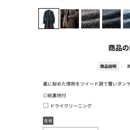
商品の
商品説明
裏に秘めた情熱をツイード調で覆いダン
◎総裏地付
□
ドライクリーニング
冬号