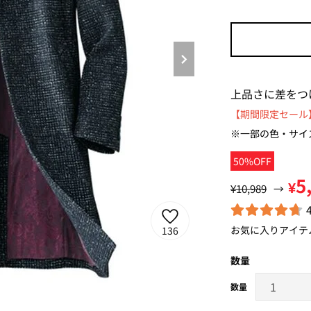
上品さに差をつ
【期間限定セール】
※一部の色・サイ
50%OFF
5
¥
¥10,989
→
お気に入りアイテ
136
数量