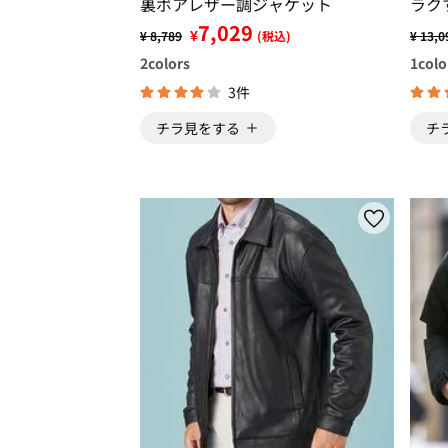
裏ボアレザー調ジャケット
ラク
7,029
¥
¥ 8,789
(税込)
¥ 13,0
2
colors
1
colo
3件
チラ見をする
チ