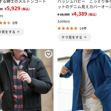
する紳士のメルトンコート
ハッシュパピー こっそり多
ットのデニム見えカバーオー
5,929
¥
90
(税込)
4,389
¥
¥ 10,989
(税込)
rs
1
colors
9件
14件
ラ見をする
チラ見をする