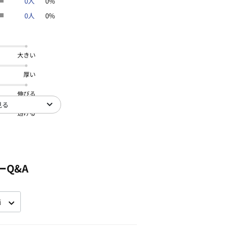
0人
0%
0人
0%
大きい
厚い
伸びる
見る
透ける
ーQ&A