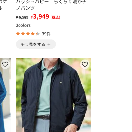
ポケ
ハッシュパピー らくらく暖かチ
ル
ノパンツ
3,949
¥
¥ 6,589
(税込)
2
colors
39件
チラ見をする