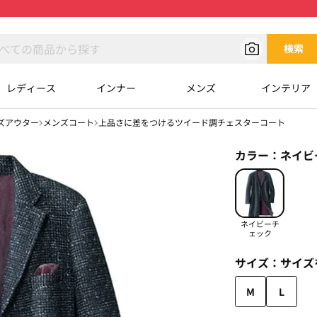
検索
レディース
インナー
メンズ
インテリア
ズアウター
メンズコート
上品さに差をつけるツイード調チェスターコート
カラー：
ネイビ
ネイビーチ
ェック
サイズ：
サイズ
M
L