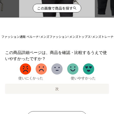
この画像で商品を探す
ファッション通販 ベルーナ
メンズファッション
メンズトップス
メンズトレーナ
1
この商品詳細ページは、商品を確認・比較するうえで使
か
いやすかったですか？
ら
5
ま
で
使いにくかった
使いやすかった
の
オ
次
プ
シ
ョ
ン