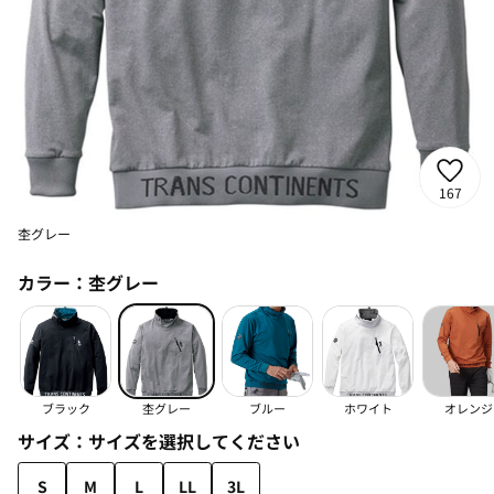
167
杢グレー
カラー：
杢グレー
ブラック
杢グレー
ブルー
ホワイト
オレンジ
サイズ：
サイズを選択してください
S
M
L
LL
3L