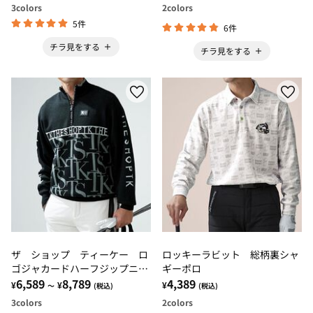
3
colors
2
colors
5件
6件
チラ見をする
チラ見をする
ザ ショップ ティーケー ロ
ロッキーラビット 総柄裏シャ
ゴジャカードハーフジップニッ
ギーポロ
ト
6,589
8,789
4,389
¥
¥
¥
～
(税込)
(税込)
3
colors
2
colors