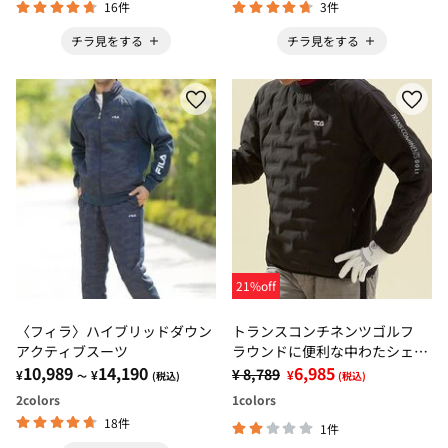
16件
3件
チラ見をする
チラ見をする
21%off
〈フィラ〉ハイブリッドダウン
トランスコンチネンツゴルフ
アクティブスーツ
ラウンドに便利な中わたシェル
10,989
14,190
ジャケット
6,985
¥ 8,789
¥
¥
¥
～
(税込)
(税込)
2
colors
1
colors
18件
1件