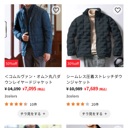
50%off
30%off
＜コムルヴァン・オム＞丸八ダ
シームレス圧着ストレッチダウ
ウンレイヤードジャケット
ンジャケット
7,095
7,689
¥ 14,190
¥ 10,989
¥
¥
(税込)
(税込)
2
colors
2
colors
10件
20件
チラ見をする
チラ見をする