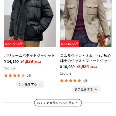
MAX65%off
MAX46%off
ボリュームパデットジャケット
コムルヴァン・オム 袖丈短め
4,939
紳士のジャストフィットジャケ
¥ 14,190
¥
(税込)
ット
5,984
¥ 10,989
¥
(税込)
1
colors
1
colors
2件
8件
チラ見をする
チラ見をする
おすすめ商品をもっと見る