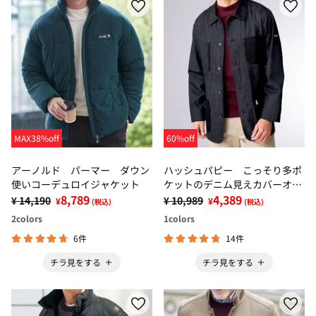
MAX38%off
60%off
アーノルド パーマー ダウン
ハッシュパピー こっそり多ポ
使いコーデュロイジャケット
ケットのデニム見えカバーオー
8,789
ル
4,389
¥ 14,190
¥ 10,989
¥
¥
(税込)
(税込)
2
colors
1
colors
6件
14件
チラ見をする
チラ見をする