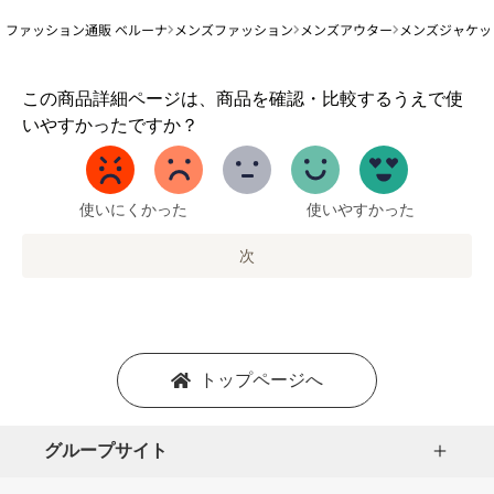
ファッション通販 ベルーナ
メンズファッション
メンズアウター
メンズジャケッ
1
この商品詳細ページは、商品を確認・比較するうえで使
か
いやすかったですか？
ら
5
ま
で
使いにくかった
使いやすかった
の
オ
次
プ
シ
ョ
ン
を
トップページへ
選
択
し
グループサイト
ま
す。