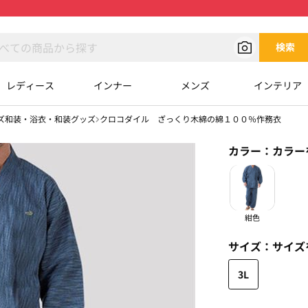
検索
レディース
インナー
メンズ
インテリア
ズ和装・浴衣・和装グッズ
クロコダイル ざっくり木綿の綿１００％作務衣
カラー：
カラー
紺色
サイズ：
サイズ
3L