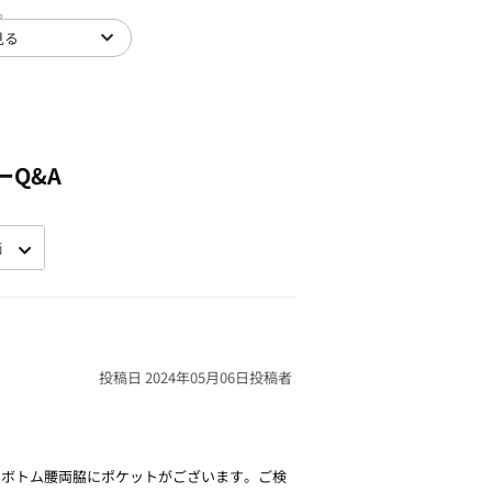
。
見る
ーQ&A
投稿日 2024年05月06日
投稿者
、ボトム腰両脇にポケットがございます。ご検