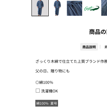
商品の
商品説明
ざっくり木綿で仕立てた上質ブランド作
父の日、贈り物にも
◎綿100％
□
洗濯機OK
綿100%
夏号