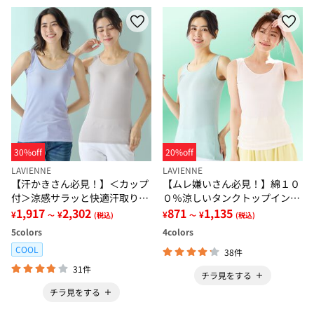
30%off
20%off
LAVIENNE
LAVIENNE
【汗かきさん必見！】＜カップ
【ムレ嫌いさん必見！】綿１０
付＞涼感サラッと快適汗取りタ
０％涼しいタンクトップインナ
ンクトップインナー＜さらりラ
1,917
2,302
ー＜さらりラボ＞
871
1,135
¥
¥
¥
¥
～
(税込)
～
(税込)
ボ＞
5
colors
4
colors
COOL
38件
31件
チラ見をする
チラ見をする