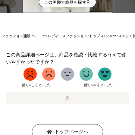
この画像で商品を探す
ファッション通販 ベルーナ
レディースファッション
トップス
シャツ
ステッチ
1
この商品詳細ページは、商品を確認・比較するうえで使
か
いやすかったですか？
ら
5
ま
で
使いにくかった
使いやすかった
の
オ
次
プ
シ
ョ
ン
を
トップページへ