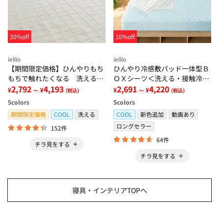
30%off
10%off
iellio
iellio
【期間限定価格】ひんやりもち
ひんやり冷感敷パッド一体型Ｂ
もちで触れたくなる 洗えるラ
ＯＸシーツ＜洗える・接触冷
グ＜低反発・滑りにくい・接触
2,792
4,193
感・抗菌防臭・時短・家事楽・
2,691
4,220
¥
¥
¥
¥
～
(税込)
～
(税込)
冷感・防ダニ・カーペット＞
ボックスシーツ・寝苦しさ対策
5
colors
5
colors
＞
期間限定価格
COOL
洗える
COOL
新色追加
動画あり
ロングセラー
152件
64件
チラ見をする
チラ見をする
寝具・インテリアTOPへ