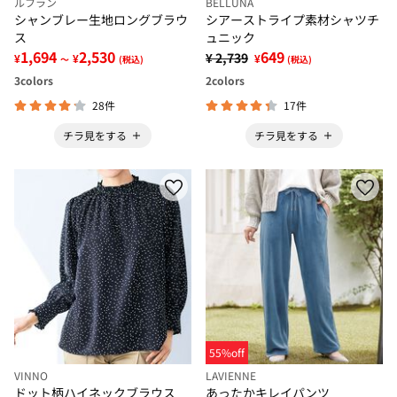
ルフラン
BELLUNA
シャンブレー生地ロングブラウ
シアーストライプ素材シャツチ
ス
ュニック
1,694
2,530
649
¥ 2,739
¥
¥
¥
～
(税込)
(税込)
3
colors
2
colors
28件
17件
チラ見をする
チラ見をする
55%off
VINNO
LAVIENNE
ドット柄ハイネックブラウス
あったかキレイパンツ