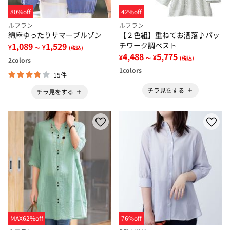
80%off
42%off
ルフラン
ルフラン
綿麻ゆったりサマーブルゾン
【２色組】重ねてお洒落♪パッ
1,089
1,529
チワーク調ベスト
¥
¥
～
(税込)
4,488
5,775
¥
¥
～
(税込)
2
colors
1
colors
15件
チラ見をする
チラ見をする
MAX62%off
76%off