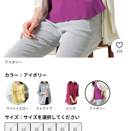
376
アイボリー
カラー：
アイボリー
ライトイエロー
ストライプ
ピンク
アイボリー
サイズ：
サイズを選択してください
L
LL
3L
4L
5L
6L