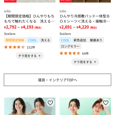
iellio
iellio
【期間限定価格】ひんやりもち
ひんやり冷感敷パッド一体型Ｂ
もちで触れたくなる 洗えるラ
ＯＸシーツ＜洗える・接触冷
グ＜低反発・滑りにくい・接触
2,792
4,193
感・抗菌防臭・時短・家事楽・
2,691
4,220
¥
¥
¥
¥
～
(税込)
～
(税込)
冷感・防ダニ・カーペット＞
ボックスシーツ・寝苦しさ対策
5
colors
5
colors
＞
期間限定価格
COOL
洗える
COOL
新色追加
動画あり
ロングセラー
152件
64件
チラ見をする
チラ見をする
寝具・インテリアTOPへ