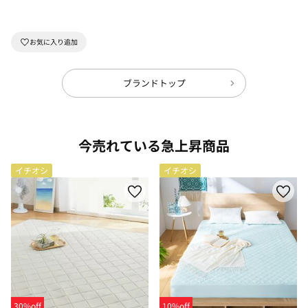
ブランドトップ
今売れている急上昇商品
イチオシ
イチオシ
30%off
10%off