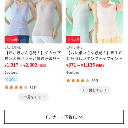
30%off
20%off
LAVIENNE
LAVIENNE
【汗かきさん必見！】＜カップ
【ムレ嫌いさん必見！】綿１０
付＞涼感サラッと快適汗取りタ
０％涼しいタンクトップインナ
ンクトップインナー＜さらりラ
1,917
2,302
ー＜さらりラボ＞
871
1,135
¥
¥
¥
¥
～
(税込)
～
(税込)
ボ＞
5
colors
4
colors
COOL
38件
31件
チラ見をする
チラ見をする
インナー・下着TOPへ