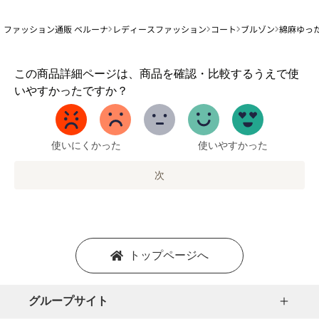
ファッション通販 ベルーナ
レディースファッション
コート
ブルゾン
綿麻ゆっ
1
この商品詳細ページは、商品を確認・比較するうえで使
か
いやすかったですか？
ら
5
ま
で
使いにくかった
使いやすかった
の
オ
次
プ
シ
ョ
ン
を
トップページへ
選
択
し
グループサイト
ま