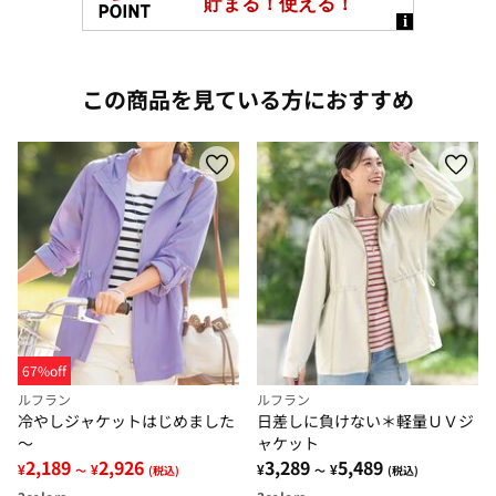
この商品を見ている方におすすめ
67%off
ルフラン
ルフラン
冷やしジャケットはじめました
日差しに負けない＊軽量ＵＶジ
～
ャケット
2,189
2,926
3,289
5,489
¥
¥
¥
¥
～
(税込)
～
(税込)