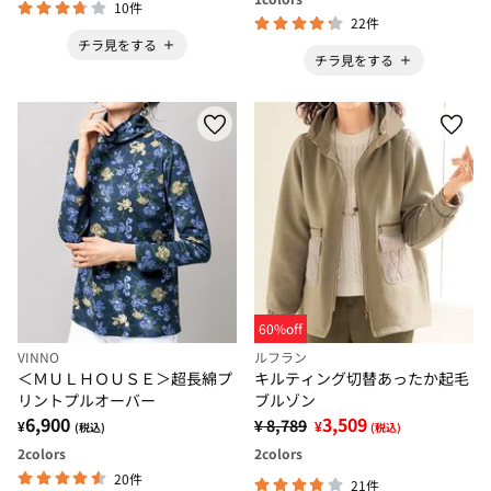
10件
22件
チラ見をする
チラ見をする
60%off
VINNO
ルフラン
＜ＭＵＬＨＯＵＳＥ＞超長綿プ
キルティング切替あったか起毛
リントプルオーバー
ブルゾン
6,900
3,509
¥ 8,789
¥
¥
(税込)
(税込)
2
colors
2
colors
20件
21件