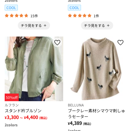
2
colors
3
colors
COOL
COOL
15件
1件
チラ見をする
チラ見をする
50%off
ルフラン
BELLUNA
スタンド衿ブルゾン
ブークレー素材シマウマ刺しゅ
3,300
4,400
うセーター
¥
¥
～
(税込)
4,389
¥
(税込)
2
colors
1
colors