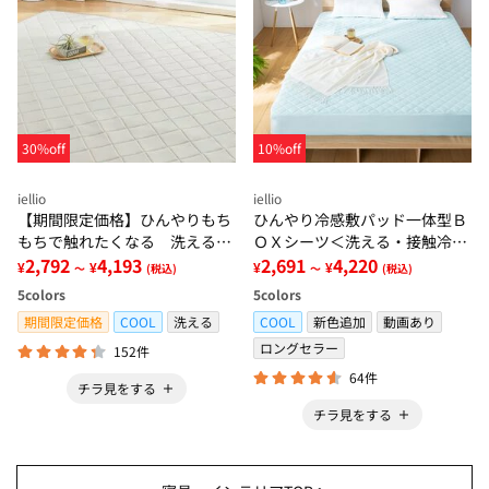
30%off
10%off
iellio
iellio
【期間限定価格】ひんやりもち
ひんやり冷感敷パッド一体型Ｂ
もちで触れたくなる 洗えるラ
ＯＸシーツ＜洗える・接触冷
グ＜低反発・滑りにくい・接触
2,792
4,193
感・抗菌防臭・時短・家事楽・
2,691
4,220
¥
¥
¥
¥
～
(税込)
～
(税込)
冷感・防ダニ・カーペット＞
ボックスシーツ・寝苦しさ対策
5
colors
5
colors
＞
期間限定価格
COOL
洗える
COOL
新色追加
動画あり
ロングセラー
152件
64件
チラ見をする
チラ見をする