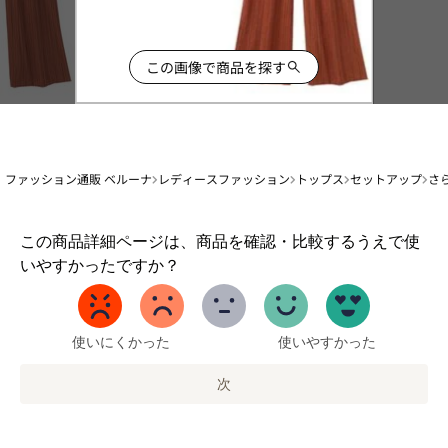
この画像で商品を探す
ファッション通販 ベルーナ
レディースファッション
トップス
セットアップ
さ
1
この商品詳細ページは、商品を確認・比較するうえで使
か
いやすかったですか？
ら
5
ま
で
使いにくかった
使いやすかった
の
オ
次
プ
シ
ョ