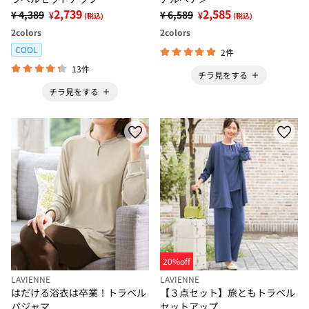
2,739
2,585
¥ 4,389
¥ 6,589
¥
¥
(税込)
(税込)
2
colors
2
colors
COOL
2件
13件
チラ見をする
チラ見をする
20%off
LAVIENNE
LAVIENNE
はだける浴衣は卒業！トラベル
【３点セット】旅ともトラベル
パジャマ
セットアップ