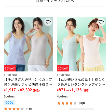
寝具・インテリアTOPへ
30%off
20%off
LAVIENNE
LAVIENNE
【汗かきさん必見！】＜カップ
【ムレ嫌いさん必見！】綿１０
付＞涼感サラッと快適汗取りタ
０％涼しいタンクトップインナ
ンクトップインナー＜さらりラ
1,917
2,302
ー＜さらりラボ＞
871
1,135
¥
¥
¥
¥
～
(税込)
～
(税込)
ボ＞
5
colors
4
colors
COOL
38件
31件