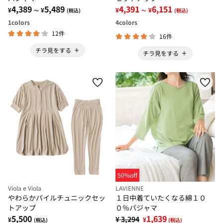
4,389
5,489
4,391
6,151
¥
¥
¥
¥
～
(税込)
～
(税込)
1
colors
4
colors
12件
16件
チラ見をする
チラ見をする
50%off
Viola e Viola
LAVIENNE
やわらかパイルチュニックセッ
１日中着ていたくなる綿１０
トアップ
０％パジャマ
5,500
1,639
¥ 3,294
¥
¥
(税込)
(税込)