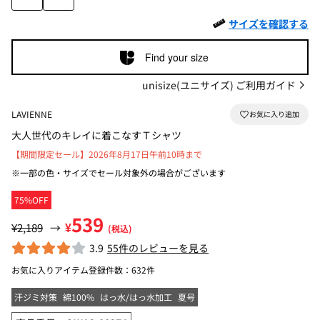
サイズを確認する
Find your size
unisize(ユニサイズ) ご利用ガイド
LAVIENNE
大人世代のキレイに着こなすＴシャツ
【期間限定セール】2026年8月17日午前10時まで
※一部の色・サイズでセール対象外の場合がございます
75%OFF
539
¥
¥2,189
→
(税込)
3.9
55件のレビューを見る
お気に入りアイテム登録件数：
632件
汗ジミ対策
綿100%
はっ水/はっ水加工
夏号