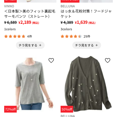
VINNO
BELLUNA
＜日本製＞美のフィット裏起毛
はっ水＆花粉対策！フードジャ
サーモパンツ（ストレート）
ケット
2,189
1,639
¥ 6,589
¥ 4,389
¥
¥
(税込)
(税込)
1
colors
3
colors
4件
29件
チラ見をする
チラ見をする
72%off
50%off
BELLUNA