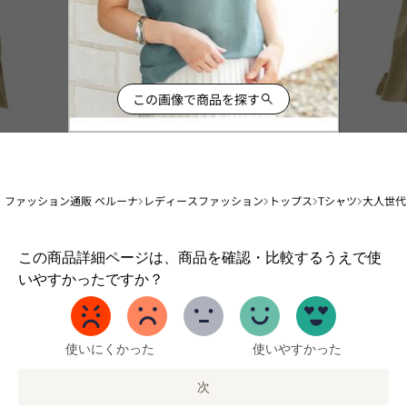
この画像で商品を探す
ファッション通販 ベルーナ
レディースファッション
トップス
Tシャツ
大人世代
1
この商品詳細ページは、商品を確認・比較するうえで使
か
いやすかったですか？
ら
5
ま
で
使いにくかった
使いやすかった
の
オ
次
プ