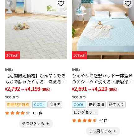
30%off
10%off
iellio
iellio
【期間限定価格】ひんやりもち
ひんやり冷感敷パッド一体型Ｂ
もちで触れたくなる 洗えるラ
ＯＸシーツ＜洗える・接触冷
グ＜低反発・滑りにくい・接触
2,792
4,193
感・抗菌防臭・時短・家事楽・
2,691
4,220
¥
¥
¥
¥
～
(税込)
～
(税込)
冷感・防ダニ・カーペット＞
ボックスシーツ・寝苦しさ対策
5
colors
5
colors
＞
期間限定価格
COOL
洗える
COOL
新色追加
動画あり
ロングセラー
152件
64件
チラ見をする
チラ見をする