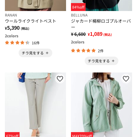
84%off
RANAN
BELLUNA
ウールライクライトべスト
ジャカード楊柳ロゴプルオーバ
5,390
ー
¥
(税込)
1,089
¥ 6,600
¥
(税込)
2
colors
2
colors
16件
2件
チラ見をする
チラ見をする
67%off
MAX70%off