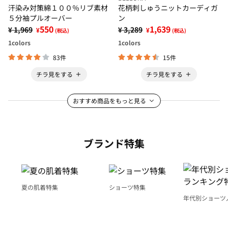
汗染み対策綿１００％リブ素材
花柄刺しゅうニットカーディガ
５分袖プルオーバー
ン
550
1,639
¥ 1,969
¥ 3,289
¥
¥
(税込)
(税込)
1
colors
1
colors
83件
15件
チラ見をする
チラ見をする
おすすめ商品をもっと見る
ブランド特集
夏の肌着特集
ショーツ特集
年代別ショーツ
グ特集