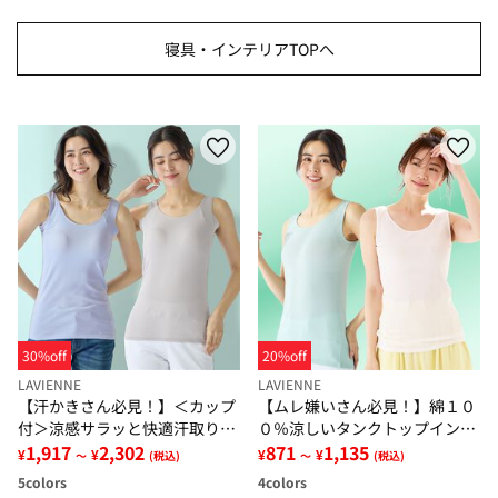
寝具・インテリアTOPへ
30%off
20%off
LAVIENNE
LAVIENNE
【汗かきさん必見！】＜カップ
【ムレ嫌いさん必見！】綿１０
付＞涼感サラッと快適汗取りタ
０％涼しいタンクトップインナ
ンクトップインナー＜さらりラ
1,917
2,302
ー＜さらりラボ＞
871
1,135
¥
¥
¥
¥
～
(税込)
～
(税込)
ボ＞
5
colors
4
colors