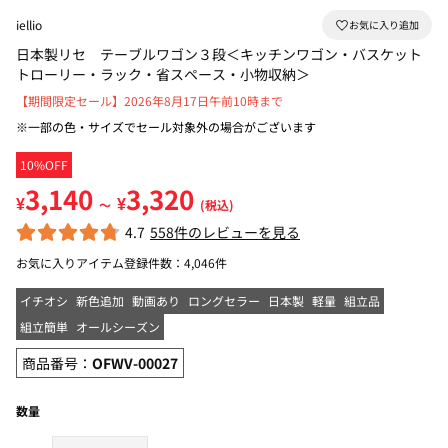
iellio
日本製リセ テーブルワゴン３段＜キッチンワゴン・バスケット
トローリー・ラック・省スペース・小物収納＞
【期間限定セール】2026年8月17日午前10時まで
※一部の色・サイズでセール対象外の場合がございます
10%OFF
3,140
3,320
¥
¥
～
(税込)
4.7
558件のレビューを見る
お気に入りアイテム登録件数：
4,046件
イチオシ
新色追加
動画あり
ロングセラー
日本製
軽量
組立品
組立簡単
オールシーズン
商品番号：
OFWV-00027
数量