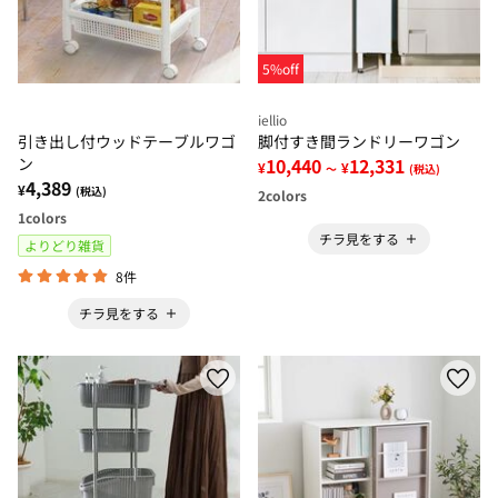
5%off
iellio
引き出し付ウッドテーブルワゴ
脚付すき間ランドリーワゴン
ン
10,440
12,331
¥
¥
～
(税込)
4,389
¥
(税込)
2
colors
1
colors
チラ見をする
よりどり雑貨
8件
チラ見をする