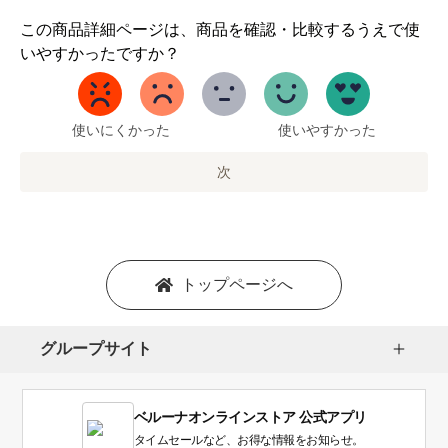
1
この商品詳細ページは、商品を確認・比較するうえで使
か
いやすかったですか？
ら
5
ま
で
使いにくかった
使いやすかった
の
オ
次
プ
シ
ョ
ン
を
トップページへ
選
択
し
グループサイト
ま
す。
1
ベルーナオンラインストア 公式アプリ
は
使
タイムセールなど、お得な情報をお知らせ。