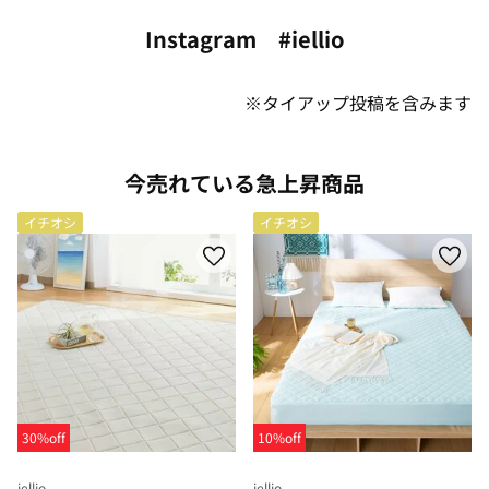
Instagram #iellio
※タイアップ投稿を含みます
今売れている急上昇商品
イチオシ
イチオシ
30%off
10%off
iellio
iellio