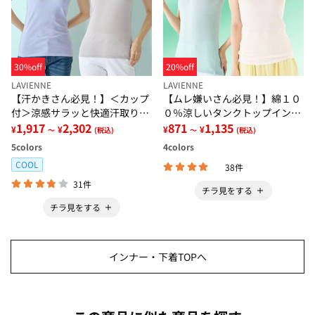
30%off
20%off
LAVIENNE
LAVIENNE
【汗かきさん必見！】＜カップ
【ムレ嫌いさん必見！】綿１０
付＞涼感サラッと快適汗取りタ
０％涼しいタンクトップインナ
ンクトップインナー＜さらりラ
1,917
2,302
ー＜さらりラボ＞
871
1,135
¥
¥
¥
¥
～
(税込)
～
(税込)
ボ＞
5
colors
4
colors
COOL
38件
31件
チラ見をする
チラ見をする
インナー・下着TOPへ