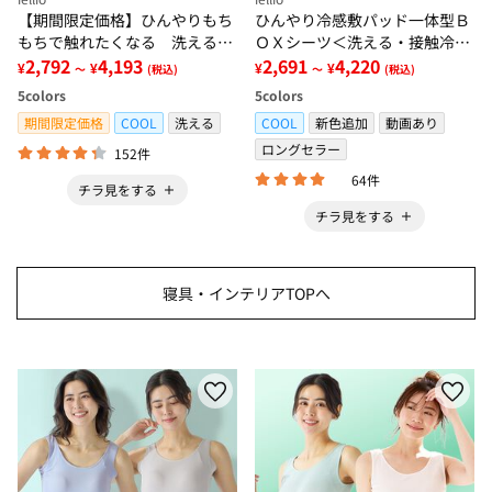
【期間限定価格】ひんやりもち
ひんやり冷感敷パッド一体型Ｂ
もちで触れたくなる 洗えるラ
ＯＸシーツ＜洗える・接触冷
グ＜低反発・滑りにくい・接触
2,792
4,193
感・抗菌防臭・時短・家事楽・
2,691
4,220
¥
¥
¥
¥
～
(税込)
～
(税込)
冷感・防ダニ・カーペット＞
ボックスシーツ・寝苦しさ対策
5
colors
5
colors
＞
期間限定価格
COOL
洗える
COOL
新色追加
動画あり
ロングセラー
152件
64件
チラ見をする
チラ見をする
寝具・インテリアTOPへ