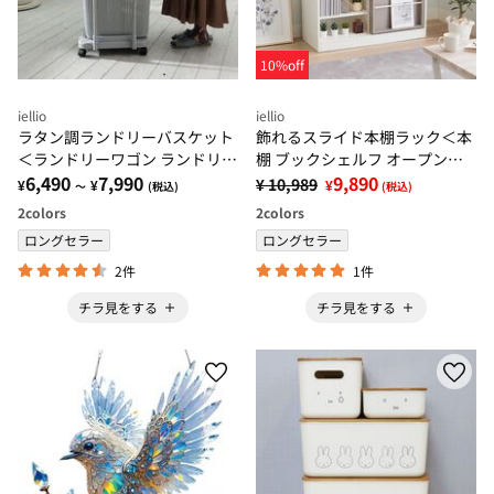
10%off
iellio
iellio
ラタン調ランドリーバスケット
飾れるスライド本棚ラック＜本
＜ランドリーワゴン ランドリー
棚 ブックシェルフ オープンラ
メイト 洗濯かご ランドリーボ
6,490
7,990
ック キャビネット 書棚 コミ
9,890
¥ 10,989
¥
¥
¥
～
(税込)
(税込)
ックス 脱衣かご＞
ック収納＞
2
colors
2
colors
ロングセラー
ロングセラー
2件
1件
チラ見をする
チラ見をする