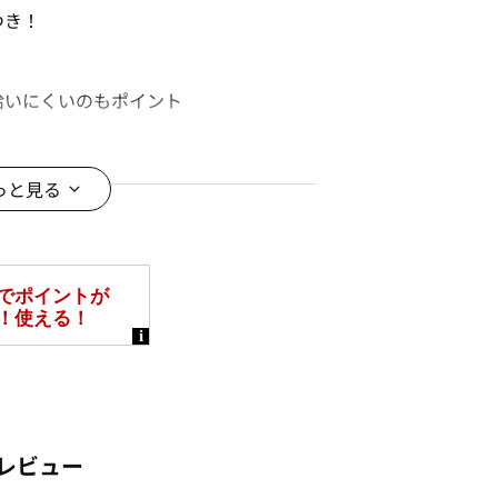
つき！
拾いにくいのもポイント
と多少異なる場合がございます。
っと見る
なって見える場合がございます。予
夏号
レビュー