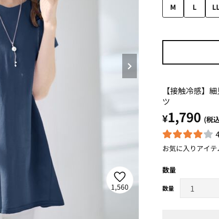
M
L
L
【接触冷感】細
ツ
1,790
¥
(税込
お気に入りアイテ
数量
1,560