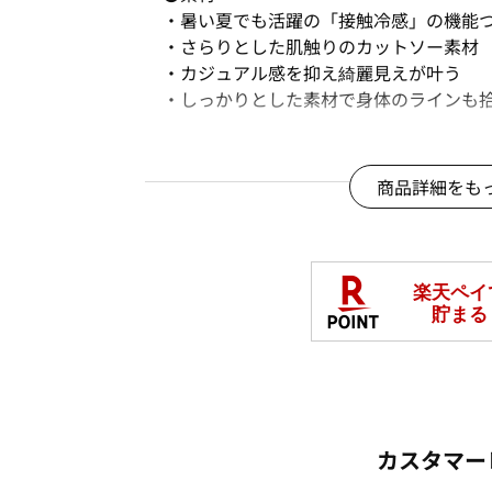
・暑い夏でも活躍の「接触冷感」の機能
・さらりとした肌触りのカットソー素材
・カジュアル感を抑え綺麗見えが叶う
・しっかりとした素材で身体のラインも
※色味は物画像をご参照ください。
※ご覧のモニター環境により画像の色味
商品詳細をも
※撮影照明の関係により実際の色味と異
め、ご了承ください。
□
洗濯機OK(ネット使用)
COOL
ネット限定
体型カバー
接触冷感
綿混
商品番号：
OGAU-22197
カスタマー