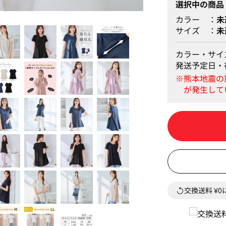
選択中の商品
カラー
未
ラベンダーピンク
サイズ
未
カラー・サイ
発送予定日・
交換送料 ¥