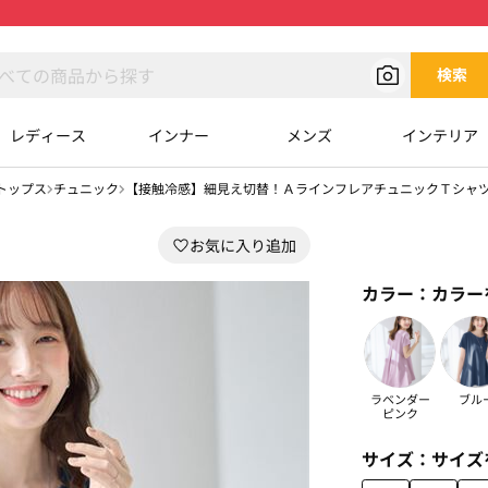
検索
レディース
インナー
メンズ
インテリア
トップス
チュニック
【接触冷感】細見え切替！ＡラインフレアチュニックＴシャ
カラー：
カラー
ラベンダー
ブル
ピンク
サイズ：
サイズ