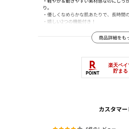
・軽やか＆動きやすい素材感なのにしっ
り。
・優しくなめらかな肌あたりで、長時間
・嬉しい2つの機能付き！
＜イージーケア＞洗濯後、アイロンの手
＜毛玉になりにくい＞毛玉になりにくく
商品詳細をも
※色味は物画像をご参照ください。
※ご覧のモニター環境により画像の色味
※撮影照明の関係により実際の色味と異
め、ご了承ください。
□
洗濯機OK(ネット使用)
カスタマー
ネット限定
裏起毛
秋冬号
商品番号：
OWB9-22088
6件のレビュー