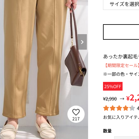
あったか裏起毛
【期間限定セール】
※一部の色・サイ
25%OFF
2,
¥
¥2,990
→
お気に入りアイテ
217
数量