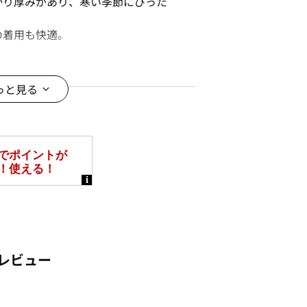
かり厚みがあり、寒い季節にぴった
の着用も快適。
間が少なくお手入れ簡単。
、長く着用ができます。
っと見る
と多少異なる場合がございます。
なって見える場合がございます。予
レビュー