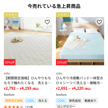
今売れている急上昇商品
イチオシ
イチオシ
30%off
10%off
iellio
iellio
【期間限定価格】ひんやりもち
ひんやり冷感敷パッド一体型Ｂ
もちで触れたくなる 洗えるラ
ＯＸシーツ＜洗える・接触冷
グ＜低反発・滑りにくい・接触
2,792
4,193
感・抗菌防臭・時短・家事楽・
2,691
4,220
¥
¥
¥
¥
～
(税込)
～
(税込)
冷感・防ダニ・カーペット＞
ボックスシーツ・寝苦しさ対策
5
colors
5
colors
＞
期間限定価格
COOL
洗える
COOL
新色追加
動画あり
ロングセラー
152件