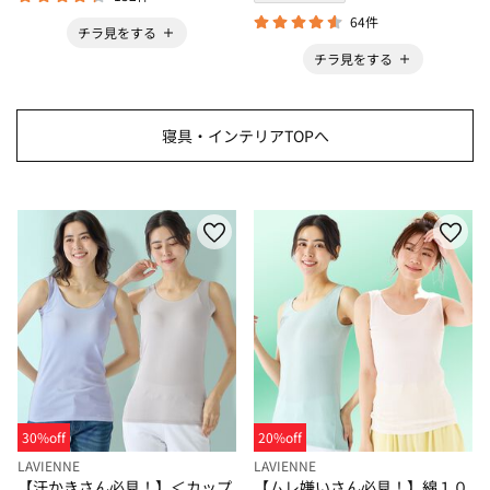
64件
チラ見をする
チラ見をする
寝具・インテリアTOPへ
30%off
20%off
LAVIENNE
LAVIENNE
【汗かきさん必見！】＜カップ
【ムレ嫌いさん必見！】綿１０