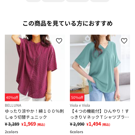
この商品を見ている方におすすめ
40%off
50%off
BELLUNA
Viola e Viola
ゆったり涼やか！綿１００％刺
【４つの機能付】ひんやり！す
しゅう切替チュニック
っきりＶネックＴシャツブラウ
1,969
ス
1,494
¥ 3,289
¥ 2,990
¥
¥
(税込)
(税込)
2
colors
6
colors