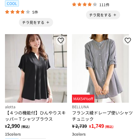
COOL
111件
5件
チラ見をする
チラ見をする
MAX54%off
alotta
BELLUNA
【４つの機能付】ひんやりスキ
フランス綾ドレープ使いシャツ
ッパーＴシャツブラウス
チュニック
2,990
1,749
¥ 2,739
¥
¥
(税込)
(税込)
15
colors
3
colors