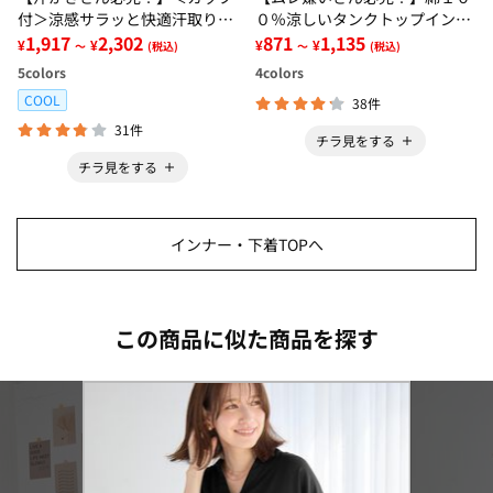
付＞涼感サラッと快適汗取りタ
０％涼しいタンクトップインナ
ンクトップインナー＜さらりラ
1,917
2,302
ー＜さらりラボ＞
871
1,135
¥
¥
¥
¥
～
(税込)
～
(税込)
ボ＞
5
colors
4
colors
COOL
38件
31件
チラ見をする
チラ見をする
インナー・下着TOPへ
この商品に似た商品を探す