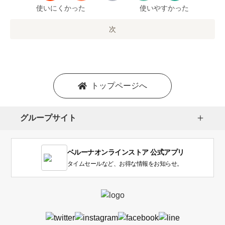
で
使いにくかった
使いやすかった
の
オ
次
プ
シ
ョ
ン
を
トップページへ
選
択
し
グループサイト
ま
す。
1
ベルーナオンラインストア 公式アプリ
は
使
タイムセールなど、お得な情報をお知らせ。
い
に
く
か
っ