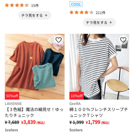
COOL
15件
211件
チラ見をする
チラ見をする
50%off
10%off
LAVIENNE
GeeRA
【３色組】魔法の細見せ！ゆっ
綿１００％フレンチスリーブチ
たりチュニック
ュニックＴシャツ
3,839
1,799
¥ 7,689
¥ 1,999
¥
¥
(税込)
(税込)
1
colors
5
colors