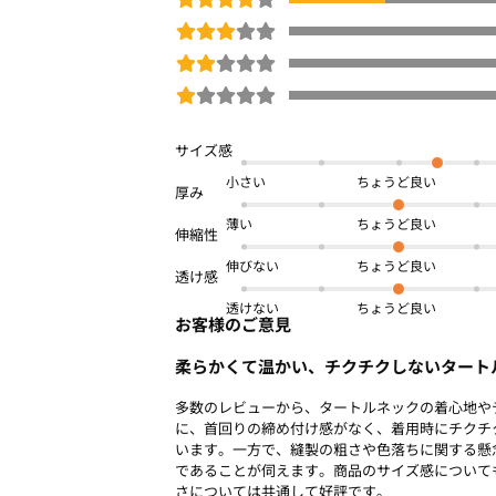
□
洗濯機OK(ネット使用)
ネット限定
秋冬号
商品番号：
OWB9-21507
小さい
薄い
伸びない
透けない
お客様のご意見
柔らかくて温かい、チクチクしないタート
多数のレビューから、タートルネックの着心地や
に、首回りの締め付け感がなく、着用時にチクチ
います。一方で、縫製の粗さや色落ちに関する懸
であることが伺えます。商品のサイズ感について
さについては共通して好評です。