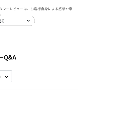
スタマーレビューは、お客様自身による感想や意
。
見る
ーQ&A