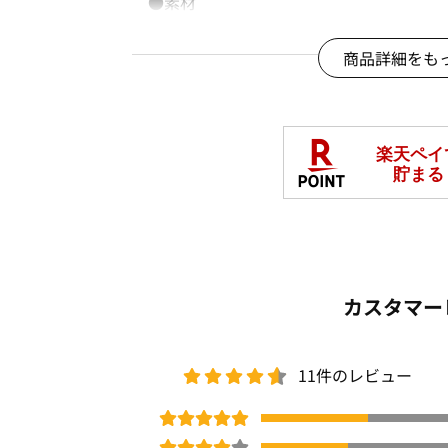
●素材
ちくちくしにくい！素肌にやさしいもっ
伸縮性があり、着心地抜群です◎
商品詳細をも
………………………………………
透け感：なし
厚さ：普通
伸縮性：あり
………………………………………
●MODEL：
ｍｉｏｎａ 身長161cm Mサ
宗馬 さよ 身長166cm Mサ
カスタマー
美衣 身長162cm Mサイ
11件のレビュー
※ご覧のモニター環境により画像の色味
※撮影照明の関係により実際の色味と異
め、ご了承ください。