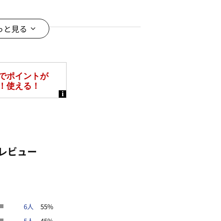
ちり柔らかなニット素材。
っと見る
イズ着用
イズ着用
レビュー
ズ着用
と多少異なる場合がございます。
なって見える場合がございます。予
6人
55%
5人
45%