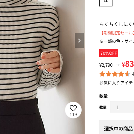
LL
ちくちくしにく
【期間限定セール】
※一部の色・サイ
70%OFF
8
¥
¥2,790
→
お気に入りアイテ
数量
119
選択中の商品