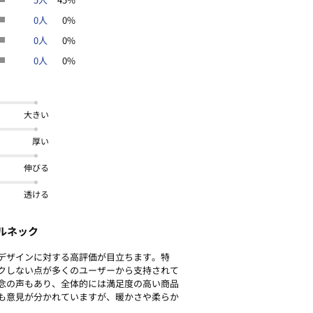
0人
0%
0人
0%
0人
0%
大きい
厚い
伸びる
透ける
ルネック
デザインに対する高評価が目立ちます。特
クしない点が多くのユーザーから支持されて
念の声もあり、全体的には満足度の高い商品
も意見が分かれていますが、暖かさや柔らか