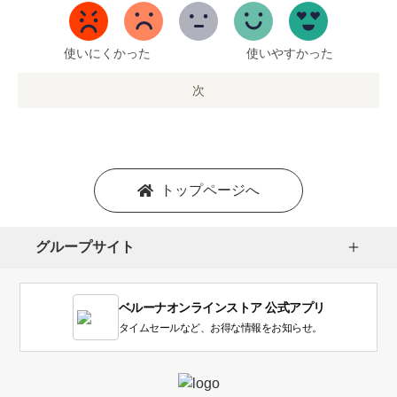
5
ま
で
使いにくかった
使いやすかった
の
オ
次
プ
シ
ョ
ン
を
トップページへ
選
択
し
グループサイト
ま
す。
1
ベルーナオンラインストア 公式アプリ
は
使
タイムセールなど、お得な情報をお知らせ。
い
に
く