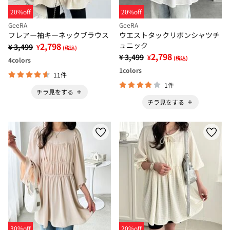
20%off
20%off
GeeRA
GeeRA
フレアー袖キーネックブラウス
ウエストタックリボンシャツチ
2,798
ュニック
¥ 3,499
¥
(税込)
2,798
¥ 3,499
¥
(税込)
4
colors
1
colors
11件
1件
チラ見をする
チラ見をする
30%off
20%off