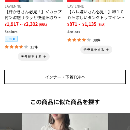
LAVIENNE
LAVIENNE
【汗かきさん必見！】＜カップ
【ムレ嫌いさん必見！】綿１０
付＞涼感サラッと快適汗取りタ
０％涼しいタンクトップインナ
ンクトップインナー＜さらりラ
1,917
2,302
ー＜さらりラボ＞
871
1,135
¥
¥
¥
¥
～
(税込)
～
(税込)
ボ＞
5
colors
4
colors
COOL
38件
31件
チラ見をする
チラ見をする
インナー・下着TOPへ
この商品に似た商品を探す