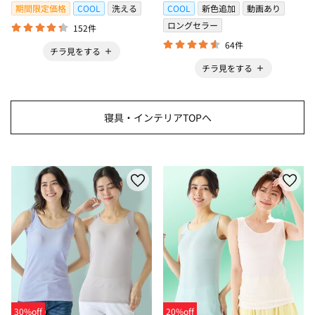
期間限定価格
COOL
洗える
COOL
新色追加
動画あり
ロングセラー
152件
64件
チラ見をする
チラ見をする
寝具・インテリアTOPへ
30%off
20%off