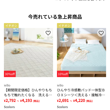
今売れている急上昇商品
イチオシ
イチオシ
30%off
10%off
iellio
iellio
【期間限定価格】ひんやりもち
ひんやり冷感敷パッド一体型Ｂ
もちで触れたくなる 洗えるラ
ＯＸシーツ＜洗える・接触冷
グ＜低反発・滑りにくい・接触
2,792
4,193
感・抗菌防臭・時短・家事楽・
2,691
4,220
¥
¥
¥
¥
～
(税込)
～
(税込)
冷感・防ダニ・カーペット＞
ボックスシーツ・寝苦しさ対策
5
colors
5
colors
＞