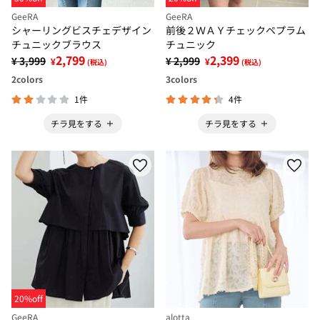
GeeRA
GeeRA
シャーリングビスチェデザイン
前後２ＷＡＹチェックペプラム
チュニックブラウス
チュニック
2,799
2,399
¥ 3,999
¥ 2,999
¥
¥
(税込)
(税込)
2
colors
3
colors
1件
4件
チラ見をする
チラ見をする
20%off
GeeRA
alotta