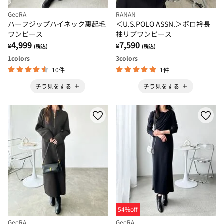
GeeRA
RANAN
ハーフジップハイネック裏起毛
＜U.S.POLO ASSN.＞ポロ衿長
ワンピース
袖リブワンピース
4,999
7,590
¥
¥
(税込)
(税込)
1
colors
3
colors
10件
1件
チラ見をする
チラ見をする
54%off
GeeRA
GeeRA