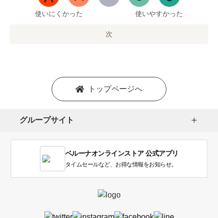
ま
で
使いにくかった
使いやすかった
の
オ
次
プ
シ
ョ
ン
を
トップページへ
選
択
し
グループサイト
ま
す。
1
ベルーナオンラインストア 公式アプリ
は
使
タイムセールなど、お得な情報をお知らせ。
い
に
く
か
っ