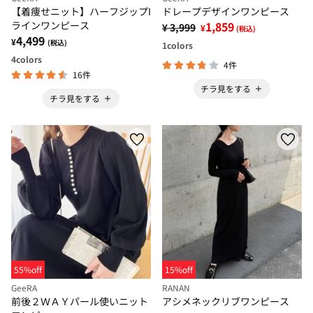
【着痩せニット】ハーフジップI
ドレープデザインワンピース
ラインワンピース
1,859
¥ 3,999
¥
(税込)
4,499
¥
(税込)
1
colors
4
colors
4件
16件
チラ見をする
チラ見をする
55%off
15%off
GeeRA
RANAN
前後２ＷＡＹパール使いニット
アシメネックリブワンピース