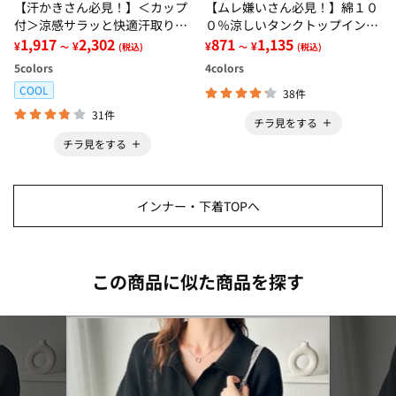
【汗かきさん必見！】＜カップ
【ムレ嫌いさん必見！】綿１０
付＞涼感サラッと快適汗取りタ
０％涼しいタンクトップインナ
ンクトップインナー＜さらりラ
1,917
2,302
ー＜さらりラボ＞
871
1,135
¥
¥
¥
¥
～
(税込)
～
(税込)
ボ＞
5
colors
4
colors
COOL
38件
31件
チラ見をする
チラ見をする
インナー・下着TOPへ
この商品に似た商品を探す