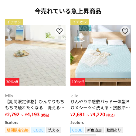
今売れている急上昇商品
イチオシ
イチオシ
30%off
10%off
iellio
iellio
【期間限定価格】ひんやりもち
ひんやり冷感敷パッド一体型Ｂ
もちで触れたくなる 洗えるラ
ＯＸシーツ＜洗える・接触冷
グ＜低反発・滑りにくい・接触
2,792
4,193
感・抗菌防臭・時短・家事楽・
2,691
4,220
¥
¥
¥
¥
～
(税込)
～
(税込)
冷感・防ダニ・カーペット＞
ボックスシーツ・寝苦しさ対策
5
colors
5
colors
＞
期間限定価格
COOL
洗える
COOL
新色追加
動画あり