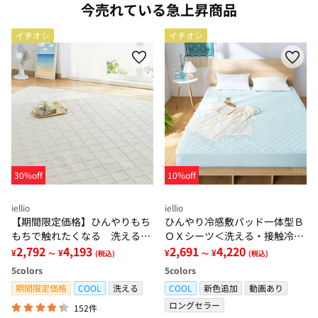
今売れている急上昇商品
イチオシ
イチオシ
30%off
10%off
iellio
iellio
【期間限定価格】ひんやりもち
ひんやり冷感敷パッド一体型Ｂ
もちで触れたくなる 洗えるラ
ＯＸシーツ＜洗える・接触冷
グ＜低反発・滑りにくい・接触
2,792
4,193
感・抗菌防臭・時短・家事楽・
2,691
4,220
¥
¥
¥
¥
～
(税込)
～
(税込)
冷感・防ダニ・カーペット＞
ボックスシーツ・寝苦しさ対策
5
colors
5
colors
＞
期間限定価格
COOL
洗える
COOL
新色追加
動画あり
ロングセラー
152件