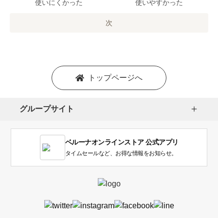
で
使いにくかった
使いやすかった
の
オ
次
プ
シ
ョ
ン
を
トップページへ
選
択
し
グループサイト
ま
す。
1
ベルーナオンラインストア 公式アプリ
は
使
タイムセールなど、お得な情報をお知らせ。
い
に
く
か
っ
た