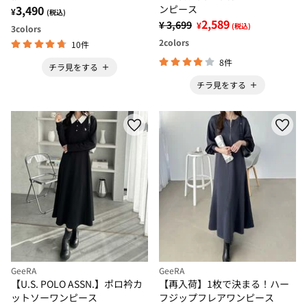
3,490
ンピース
¥
(税込)
2,589
¥ 3,699
¥
(税込)
3
colors
2
colors
10件
8件
チラ見をする
チラ見をする
GeeRA
GeeRA
【U.S. POLO ASSN.】ポロ衿カ
【再入荷】1枚で決まる！ハー
ットソーワンピース
フジップフレアワンピース