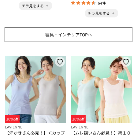
64件
チラ見をする
チラ見をする
寝具・インテリアTOPへ
30%off
20%off
LAVIENNE
LAVIENNE
【汗かきさん必見！】＜カップ
【ムレ嫌いさん必見！】綿１０