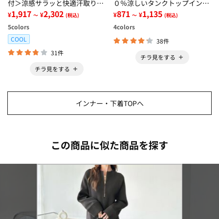
付＞涼感サラッと快適汗取りタ
０％涼しいタンクトップインナ
ンクトップインナー＜さらりラ
1,917
2,302
ー＜さらりラボ＞
871
1,135
¥
¥
¥
¥
～
(税込)
～
(税込)
ボ＞
5
colors
4
colors
COOL
38件
31件
チラ見をする
チラ見をする
インナー・下着TOPへ
この商品に似た商品を探す