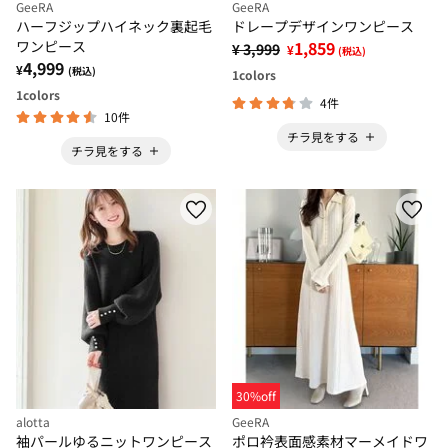
GeeRA
GeeRA
ハーフジップハイネック裏起毛
ドレープデザインワンピース
ワンピース
1,859
¥ 3,999
¥
(税込)
4,999
¥
(税込)
1
colors
1
colors
4件
10件
チラ見をする
チラ見をする
30%off
alotta
GeeRA
袖パールゆるニットワンピース
ポロ衿表面感素材マーメイドワ