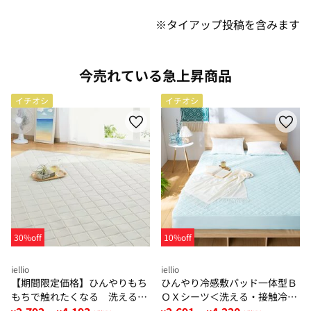
※タイアップ投稿を含みます
今売れている急上昇商品
イチオシ
イチオシ
30%off
10%off
iellio
iellio
【期間限定価格】ひんやりもち
ひんやり冷感敷パッド一体型Ｂ
もちで触れたくなる 洗えるラ
ＯＸシーツ＜洗える・接触冷
グ＜低反発・滑りにくい・接触
感・抗菌防臭・時短・家事楽・