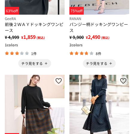
63%off
75%off
GeeRA
RANAN
前後２ＷＡＹドッキングワンピ
パンジー柄ドッキングワンピー
ース
ス
1,859
2,490
¥ 4,999
¥ 9,900
¥
¥
(税込)
(税込)
1
colors
2
colors
1件
8件
チラ見をする
チラ見をする