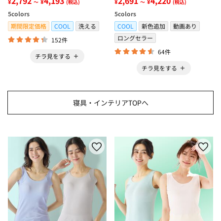
2,792
4,193
2,691
4,220
¥
¥
¥
¥
～
(税込)
～
(税込)
冷感・防ダニ・カーペット＞
ボックスシーツ・寝苦しさ対策
5
colors
5
colors
＞
期間限定価格
COOL
洗える
COOL
新色追加
動画あり
ロングセラー
152件
64件
チラ見をする
チラ見をする
寝具・インテリアTOPへ