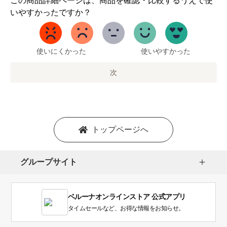
この商品詳細ページは、商品を確認・比較するうえで使
か
いやすかったですか？
ら
5
ま
で
使いにくかった
使いやすかった
の
オ
次
プ
シ
ョ
ン
を
トップページへ
選
択
し
グループサイト
ま
す。
1
ベルーナオンラインストア 公式アプリ
は
使
タイムセールなど、お得な情報をお知らせ。
い