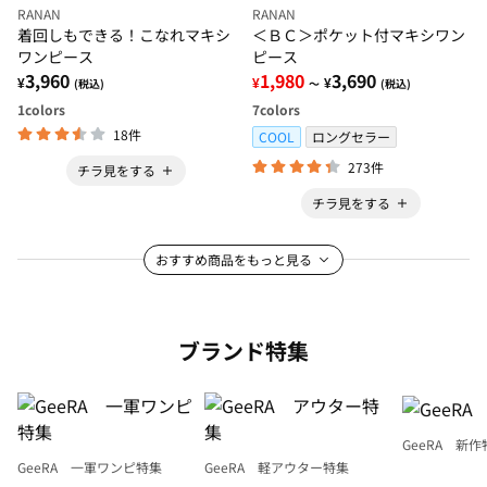
RANAN
RANAN
着回しもできる！こなれマキシ
＜ＢＣ＞ポケット付マキシワン
ワンピース
ピース
3,960
1,980
3,690
¥
¥
¥
(税込)
～
(税込)
1
colors
7
colors
18件
COOL
ロングセラー
273件
チラ見をする
チラ見をする
おすすめ商品をもっと見る
ブランド特集
GeeRA 新作
GeeRA 一軍ワンピ特集
GeeRA 軽アウター特集