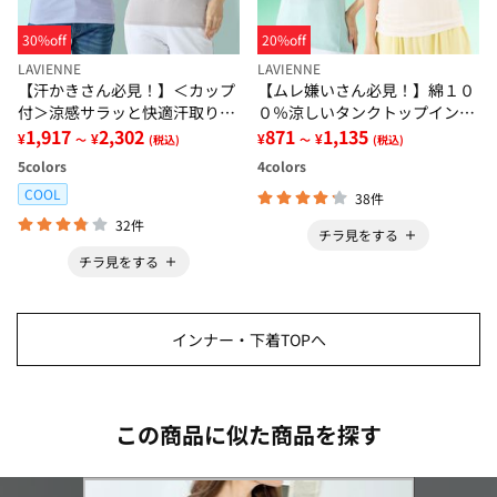
30%off
20%off
LAVIENNE
LAVIENNE
【汗かきさん必見！】＜カップ
【ムレ嫌いさん必見！】綿１０
付＞涼感サラッと快適汗取りタ
０％涼しいタンクトップインナ
ンクトップインナー＜さらりラ
1,917
2,302
ー＜さらりラボ＞
871
1,135
¥
¥
¥
¥
～
(税込)
～
(税込)
ボ＞
5
colors
4
colors
COOL
38件
32件
チラ見をする
チラ見をする
インナー・下着TOPへ
この商品に似た商品を探す