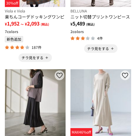
30%off
Viola e Viola
BELLUNA
楽ちんコーデドッキングワンピ
ニット切替プリントワンピース
1,952
2,093
5,489
¥
¥
¥
～
(税込)
(税込)
7
colors
2
colors
4件
新色追加
187件
チラ見をする
チラ見をする
MAX46%off