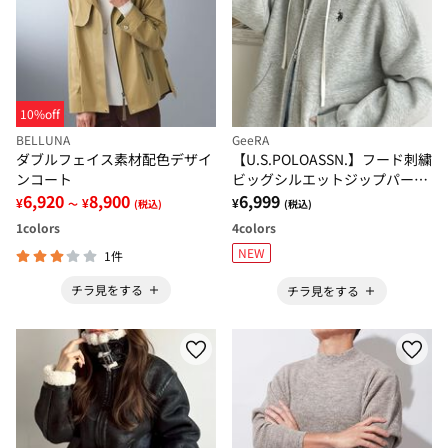
10%off
BELLUNA
GeeRA
ダブルフェイス素材配色デザイ
【U.S.POLOASSN.】フード刺繍
ンコート
ビッグシルエットジップパーカ
6,920
8,900
ー
6,999
¥
¥
¥
～
(税込)
(税込)
1
colors
4
colors
NEW
1件
チラ見をする
チラ見をする