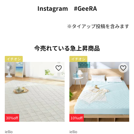
Instagram #GeeRA
※タイアップ投稿を含みます
今売れている急上昇商品
イチオシ
イチオシ
30%off
10%off
iellio
iellio