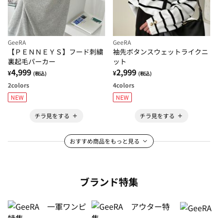
GeeRA
GeeRA
【ＰＥＮＮＥＹＳ】フード刺繍
袖先ボタンスウェットライクニ
裏起毛パーカー
ット
4,999
2,999
¥
¥
(税込)
(税込)
2
colors
4
colors
NEW
NEW
チラ見をする
チラ見をする
おすすめ商品をもっと見る
ブランド特集