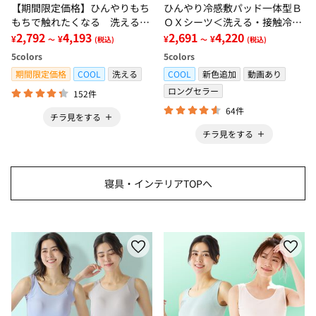
【期間限定価格】ひんやりもち
ひんやり冷感敷パッド一体型Ｂ
もちで触れたくなる 洗えるラ
ＯＸシーツ＜洗える・接触冷
グ＜低反発・滑りにくい・接触
2,792
4,193
感・抗菌防臭・時短・家事楽・
2,691
4,220
¥
¥
¥
¥
～
(税込)
～
(税込)
冷感・防ダニ・カーペット＞
ボックスシーツ・寝苦しさ対策
5
colors
5
colors
＞
期間限定価格
COOL
洗える
COOL
新色追加
動画あり
ロングセラー
152件
64件
チラ見をする
チラ見をする
寝具・インテリアTOPへ