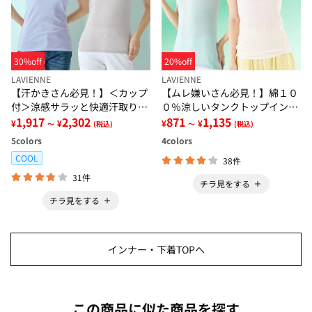
30%off
20%off
LAVIENNE
LAVIENNE
【汗かきさん必見！】＜カップ
【ムレ嫌いさん必見！】綿１０
付＞涼感サラッと快適汗取りタ
０％涼しいタンクトップインナ
ンクトップインナー＜さらりラ
1,917
2,302
ー＜さらりラボ＞
871
1,135
¥
¥
¥
¥
～
(税込)
～
(税込)
ボ＞
5
colors
4
colors
COOL
38件
31件
チラ見をする
チラ見をする
インナー・下着TOPへ
この商品に似た商品を探す