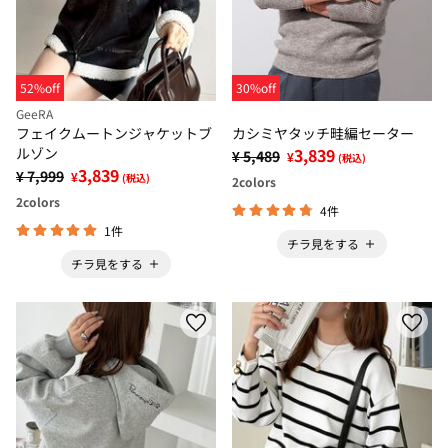
52%off
30%off
GeeRA
フェイクムートンジャケットブ
カシミヤタッチ畦編セーター
ルゾン
3,839
¥ 5,489
¥
(税込)
3,839
¥ 7,999
¥
(税込)
2
colors
2
colors
4件
1件
チラ見をする
チラ見をする