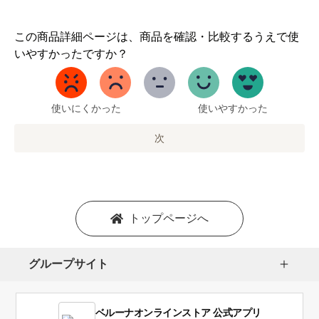
1
この商品詳細ページは、商品を確認・比較するうえで使
か
いやすかったですか？
ら
5
ま
で
使いにくかった
使いやすかった
の
オ
次
プ
シ
ョ
ン
を
トップページへ
選
択
し
グループサイト
ま
す。
1
ベルーナオンラインストア 公式アプリ
は