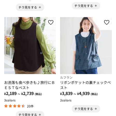
チラ見をする
チラ見をする
ルフラン
お洒落も食べ歩きも♪旅行にＢ
リボンポケットの裏チェックベ
ＥＳＴなベスト
スト
2,189
2,739
3,839
4,939
¥
¥
¥
¥
～
(税込)
～
(税込)
3
colors
2
colors
20件
チラ見をする
チラ見をする