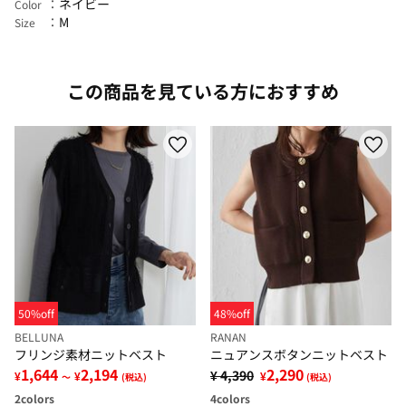
ネイビー
Color
M
Size
この商品を見ている方におすすめ
50%off
48%off
BELLUNA
RANAN
フリンジ素材ニットベスト
ニュアンスボタンニットベスト
1,644
2,194
2,290
¥ 4,390
¥
¥
¥
～
(税込)
(税込)
2
colors
4
colors