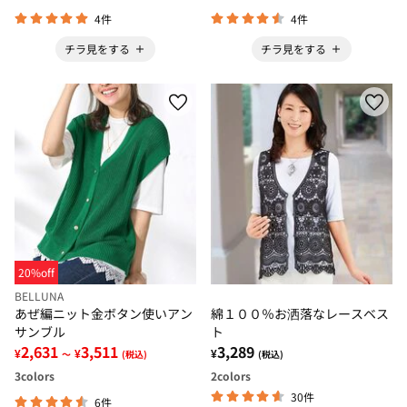
4件
4件
チラ見をする
チラ見をする
20%off
BELLUNA
あぜ編ニット金ボタン使いアン
綿１００％お洒落なレースベス
サンブル
ト
2,631
3,511
3,289
¥
¥
¥
～
(税込)
(税込)
3
colors
2
colors
30件
6件