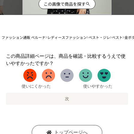
この画像で商品を探す
ファッション通販 ベルーナ
レディースファッション
ベスト・ジレ
ベスト
金ボ
1
この商品詳細ページは、商品を確認・比較するうえで使
か
いやすかったですか？
ら
5
ま
で
使いにくかった
使いやすかった
の
オ
次
プ
シ
ョ
ン
を
トップページへ